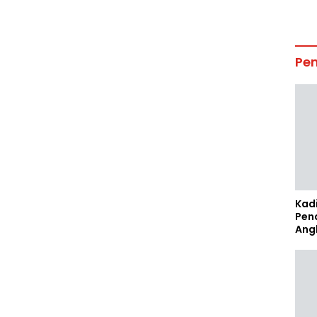
Pe
Kad
Pen
Ang