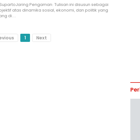
 SupartoJaring Pengaman: Tulisan ini disusun sebagai
bjektif atas dinamika sosial, ekonomi, dan politik yang
ang di…
evious
1
Next
Per