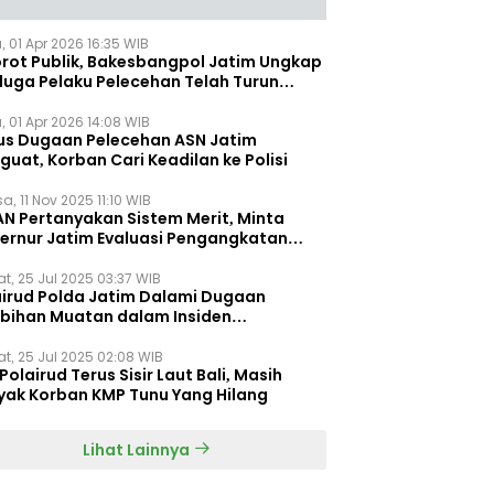
, 01 Apr 2026 16:35 WIB
orot Publik, Bakesbangpol Jatim Ungkap
duga Pelaku Pelecehan Telah Turun
gkat
, 01 Apr 2026 14:08 WIB
us Dugaan Pelecehan ASN Jatim
uat, Korban Cari Keadilan ke Polisi
a, 11 Nov 2025 11:10 WIB
AN Pertanyakan Sistem Merit, Minta
ernur Jatim Evaluasi Pengangkatan
dispora Jatim
t, 25 Jul 2025 03:37 WIB
airud Polda Jatim Dalami Dugaan
ebihan Muatan dalam Insiden
ggelamnya KMP Tunu Pratama Jaya
t, 25 Jul 2025 02:08 WIB
Polairud Terus Sisir Laut Bali, Masih
yak Korban KMP Tunu Yang Hilang
Lihat Lainnya