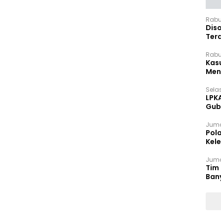
Rabu
Dis
Ter
Pan
Rabu
Kas
Meng
Selas
LPK
Gub
Sek
Juma
Pol
Kel
Ten
Juma
Tim 
Ban