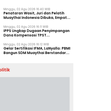
Minggu, 02 Agu 2026 16:40 WIB
Penataran Wasit, Juri dan Pelatih
Muaythai Indonesia Dibuka, Empat
Tenaga IFMA Hadir di Jakarta
Minggu, 02 Agu 2026 16:11 WIB
IPPS Ungkap Dugaan Penyimpangan
Dana Kompensasi TPST
Banatargebang
Minggu, 02 Agu 2026 16:12 WIB
Gelar Sertifikasi IFMA, LaNyalla: PBMI
Bangun SDM Muaythai Berstandar
Dunia
olitik