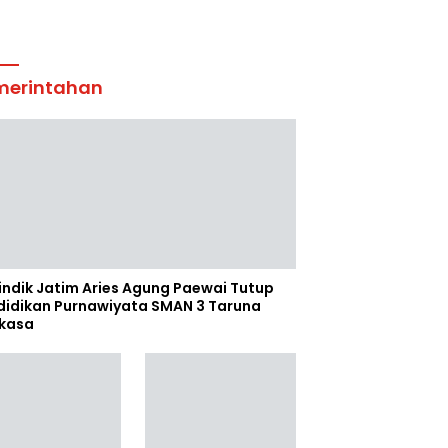
merintahan
indik Jatim Aries Agung Paewai Tutup
didikan Purnawiyata SMAN 3 Taruna
kasa