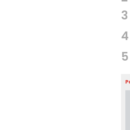
3
4
5
P