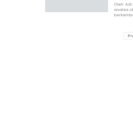
Oleh: Adi
analisis o
berkemb
Pr