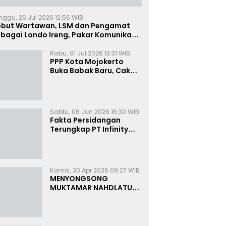
nggu, 26 Jul 2026 12:56 WIB
ebut Wartawan, LSM dan Pengamat
bagai Londo Ireng, Pakar Komunikasi:
uruk Rupa Cermin Dibelah
Rabu, 01 Jul 2026 13:31 WIB
PPP Kota Mojokerto
Buka Babak Baru, Cak
Rizky Canangkan Politik
Modern dan Inklusif
Sabtu, 06 Jun 2026 16:30 WIB
Fakta Persidangan
Terungkap PT Infinity
Setor Rutin ke Oknum
Bea Cukai, Analis: KPK
Terjebak Tunnel Vision
Kamis, 30 Apr 2026 09:27 WIB
MENYONGSONG
MUKTAMAR NAHDLATUL
ULAMA KE-35:
MEMBINCANG PELUANG,
MENGHITUNG SUARA