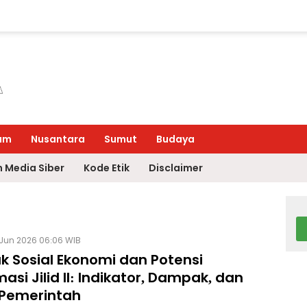
um
Nusantara
Sumut
Budaya
 Media Siber
Kode Etik
Disclaimer
 Jun 2026 06:06 WIB
k Sosial Ekonomi dan Potensi
asi Jilid II: Indikator, Dampak, dan
 Pemerintah