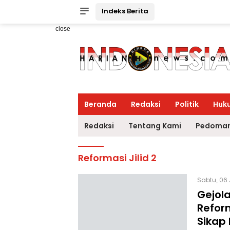
Indeks Berita
close
Beranda
Redaksi
Politik
Huk
Redaksi
Tentang Kami
Pedoman
Reformasi Jilid 2
Sabtu, 06
Gejola
Reform
Sikap