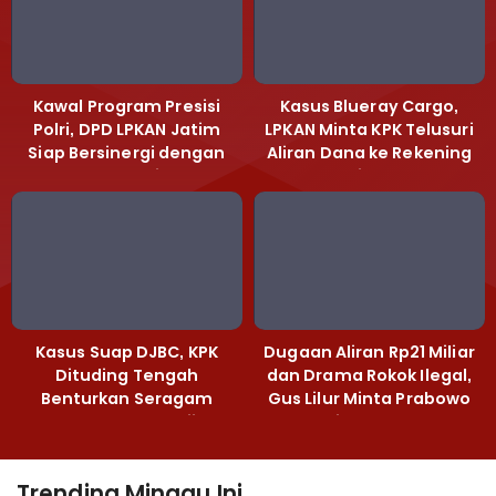
Kawal Program Presisi
Kasus Blueray Cargo,
Polri, DPD LPKAN Jatim
LPKAN Minta KPK Telusuri
Siap Bersinergi dengan
Aliran Dana ke Rekening
Polda Jatim
Heri Black
Kasus Suap DJBC, KPK
Dugaan Aliran Rp21 Miliar
Dituding Tengah
dan Drama Rokok Ilegal,
Benturkan Seragam
Gus Lilur Minta Prabowo
Cokelat dengan Hijau
Bertindak Tegas
Trending Minggu Ini