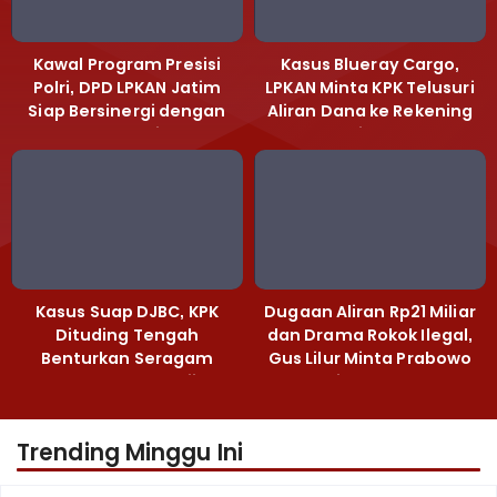
Kawal Program Presisi
Kasus Blueray Cargo,
Polri, DPD LPKAN Jatim
LPKAN Minta KPK Telusuri
Siap Bersinergi dengan
Aliran Dana ke Rekening
Polda Jatim
Heri Black
Kasus Suap DJBC, KPK
Dugaan Aliran Rp21 Miliar
Dituding Tengah
dan Drama Rokok Ilegal,
Benturkan Seragam
Gus Lilur Minta Prabowo
Cokelat dengan Hijau
Bertindak Tegas
Trending Minggu Ini