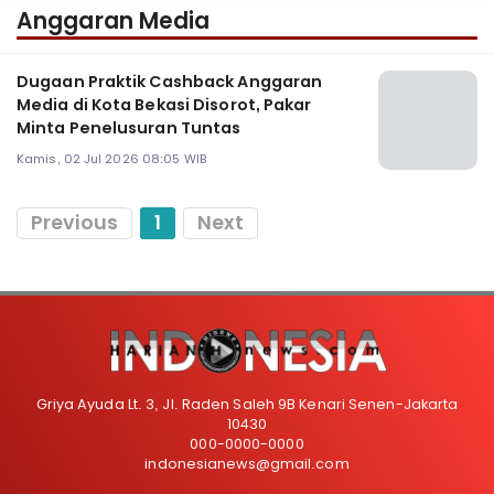
Anggaran Media
Dugaan Praktik Cashback Anggaran
Media di Kota Bekasi Disorot, Pakar
Minta Penelusuran Tuntas
Kamis, 02 Jul 2026 08:05 WIB
Previous
1
Next
Griya Ayuda Lt. 3, Jl. Raden Saleh 9B Kenari Senen-Jakarta
10430
000-0000-0000
indonesianews@gmail.com