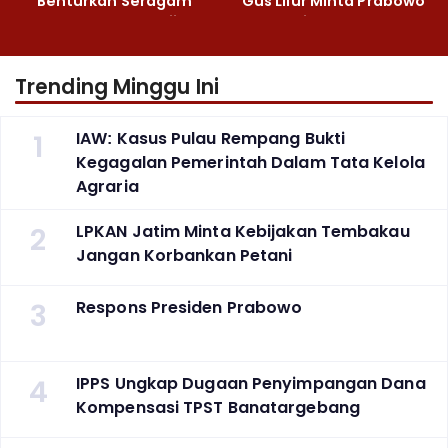
Benturkan Seragam
Gus Lilur Minta Prabowo
Cokelat dengan Hijau
Bertindak Tegas
Trending Minggu Ini
1
IAW: Kasus Pulau Rempang Bukti
Kegagalan Pemerintah Dalam Tata Kelola
Agraria
2
LPKAN Jatim Minta Kebijakan Tembakau
Jangan Korbankan Petani
3
Respons Presiden Prabowo
4
IPPS Ungkap Dugaan Penyimpangan Dana
Kompensasi TPST Banatargebang