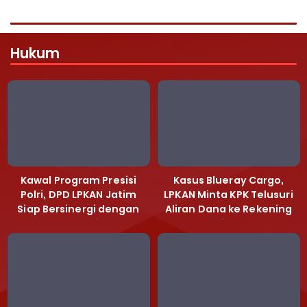
Hukum
Kawal Program Presisi
Kasus Blueray Cargo,
Polri, DPD LPKAN Jatim
LPKAN Minta KPK Telusuri
Siap Bersinergi dengan
Aliran Dana ke Rekening
Polda Jatim
Heri Black