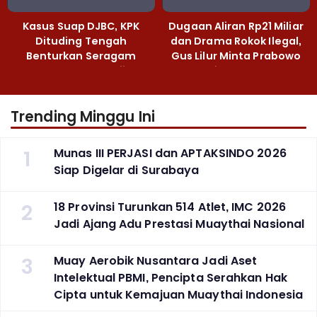
Kasus Suap DJBC, KPK
Dugaan Aliran Rp21 Miliar
Dituding Tengah
dan Drama Rokok Ilegal,
Benturkan Seragam
Gus Lilur Minta Prabowo
Cokelat dengan Hijau
Bertindak Tegas
Trending Minggu Ini
1
Munas III PERJASI dan APTAKSINDO 2026
Siap Digelar di Surabaya
2
18 Provinsi Turunkan 514 Atlet, IMC 2026
Jadi Ajang Adu Prestasi Muaythai Nasional
3
Muay Aerobik Nusantara Jadi Aset
Intelektual PBMI, Pencipta Serahkan Hak
Cipta untuk Kemajuan Muaythai Indonesia