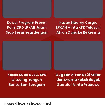
Kawal Program Presisi
Kasus Blueray Cargo,
Polri, DPD LPKAN Jatim
LPKAN Minta KPK Telusuri
Siap Bersinergi dengan
Aliran Dana ke Rekening
Polda Jatim
Heri Black
Kasus Suap DJBC, KPK
Dugaan Aliran Rp21 Miliar
Dituding Tengah
dan Drama Rokok Ilegal,
Benturkan Seragam
Gus Lilur Minta Prabowo
Cokelat dengan Hijau
Bertindak Tegas
Trending Minggu Ini