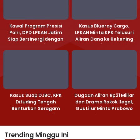
Kawal Program Presisi
Kasus Blueray Cargo,
Polri, DPD LPKAN Jatim
LPKAN Minta KPK Telusuri
Siap Bersinergi dengan
Aliran Dana ke Rekening
Polda Jatim
Heri Black
Kasus Suap DJBC, KPK
Dugaan Aliran Rp21 Miliar
Dituding Tengah
dan Drama Rokok Ilegal,
Benturkan Seragam
Gus Lilur Minta Prabowo
Cokelat dengan Hijau
Bertindak Tegas
Trending Minggu Ini