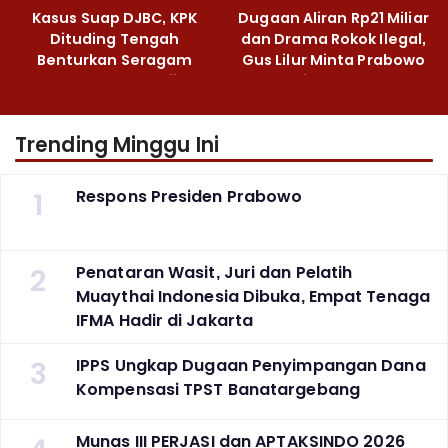
Kasus Suap DJBC, KPK
Dugaan Aliran Rp21 Miliar
Dituding Tengah
dan Drama Rokok Ilegal,
Benturkan Seragam
Gus Lilur Minta Prabowo
Cokelat dengan Hijau
Bertindak Tegas
Trending Minggu Ini
1
Respons Presiden Prabowo
2
Penataran Wasit, Juri dan Pelatih
Muaythai Indonesia Dibuka, Empat Tenaga
IFMA Hadir di Jakarta
3
IPPS Ungkap Dugaan Penyimpangan Dana
Kompensasi TPST Banatargebang
Munas III PERJASI dan APTAKSINDO 2026