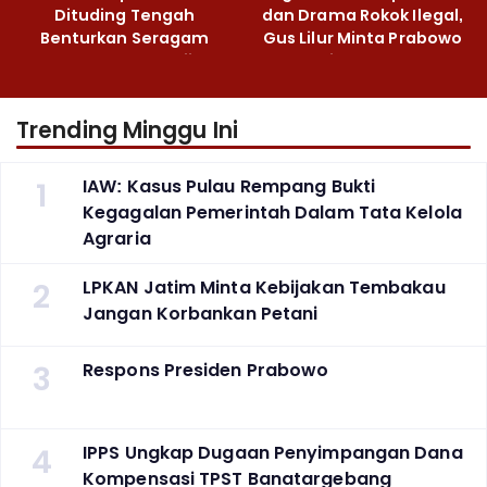
Dituding Tengah
dan Drama Rokok Ilegal,
Benturkan Seragam
Gus Lilur Minta Prabowo
Cokelat dengan Hijau
Bertindak Tegas
Trending Minggu Ini
1
IAW: Kasus Pulau Rempang Bukti
Kegagalan Pemerintah Dalam Tata Kelola
Agraria
2
LPKAN Jatim Minta Kebijakan Tembakau
Jangan Korbankan Petani
3
Respons Presiden Prabowo
4
IPPS Ungkap Dugaan Penyimpangan Dana
Kompensasi TPST Banatargebang