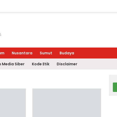
um
Nusantara
Sumut
Budaya
 Media Siber
Kode Etik
Disclaimer