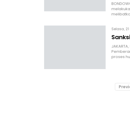
BONDOWOS
melakuka
melibatka
Selasa, 21
Sanksi
JAKARTA,
Pemberan
proses h
Prev