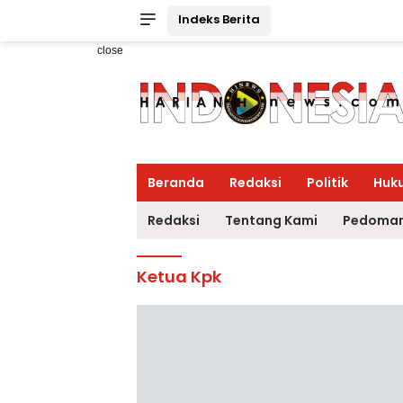
Indeks Berita
close
Beranda
Redaksi
Politik
Huk
Redaksi
Tentang Kami
Pedoman
Ketua Kpk