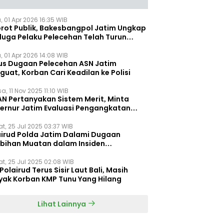
, 01 Apr 2026 16:35 WIB
orot Publik, Bakesbangpol Jatim Ungkap
duga Pelaku Pelecehan Telah Turun
gkat
, 01 Apr 2026 14:08 WIB
us Dugaan Pelecehan ASN Jatim
uat, Korban Cari Keadilan ke Polisi
a, 11 Nov 2025 11:10 WIB
AN Pertanyakan Sistem Merit, Minta
ernur Jatim Evaluasi Pengangkatan
dispora Jatim
t, 25 Jul 2025 03:37 WIB
airud Polda Jatim Dalami Dugaan
ebihan Muatan dalam Insiden
ggelamnya KMP Tunu Pratama Jaya
t, 25 Jul 2025 02:08 WIB
Polairud Terus Sisir Laut Bali, Masih
yak Korban KMP Tunu Yang Hilang
Lihat Lainnya