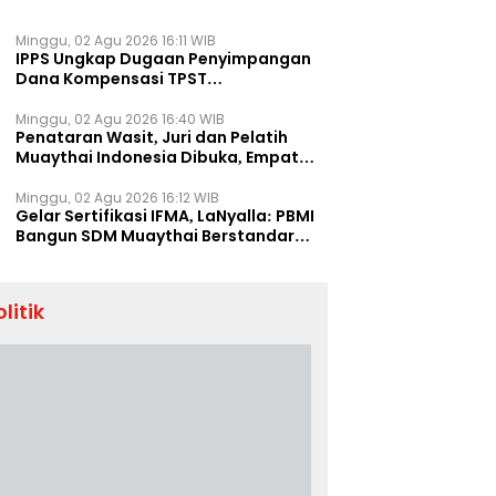
Minggu, 02 Agu 2026 16:11 WIB
IPPS Ungkap Dugaan Penyimpangan
Dana Kompensasi TPST
Banatargebang
Minggu, 02 Agu 2026 16:40 WIB
Penataran Wasit, Juri dan Pelatih
Muaythai Indonesia Dibuka, Empat
Tenaga IFMA Hadir di Jakarta
Minggu, 02 Agu 2026 16:12 WIB
Gelar Sertifikasi IFMA, LaNyalla: PBMI
Bangun SDM Muaythai Berstandar
Dunia
olitik