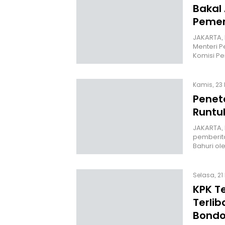
Bakal
Pemer
JAKARTA,
Menteri P
Komisi P
Kamis, 23 
Penet
Runtu
JAKARTA, 
pemberita
Bahuri ol
Selasa, 21
KPK T
Terli
Bond