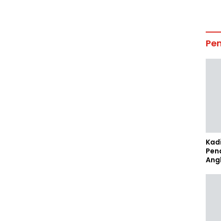
Pe
Kad
Pen
Ang