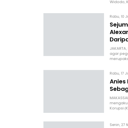
Widodo, 
Rabu, 10 J
Sejuml
Alexa
Darip
JAKARTA,
agar pegaw
merupak
Rabu, 17 J
Anies
Sebag
MAKASSAR,
mengaku 
Korupsi 
Senin, 27 