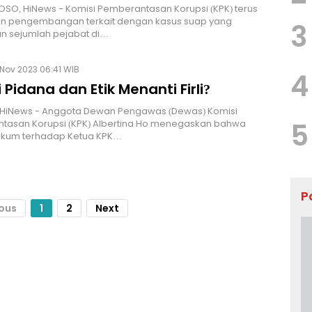
O, HiNews - Komisi Pemberantasan Korupsi (KPK) terus
n pengembangan terkait dengan kasus suap yang
3
n sejumlah pejabat di…
 Nov 2023 06:41 WIB
4
 Pidana dan Etik Menanti Firli?
 HiNews - Anggota Dewan Pengawas (Dewas) Komisi
5
tasan Korupsi (KPK) Albertina Ho menegaskan bahwa
ukum terhadap Ketua KPK…
P
ious
1
2
Next