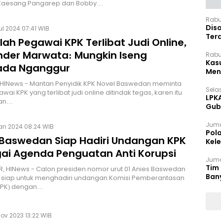
Kaesang Pangarep dan Bobby…
Rabu
Dis
ul 2024 07:41 WIB
Ter
ah Pegawai KPK Terlibat Judi Online,
Pan
nder Marwata: Mungkin Iseng
Rabu
Kas
ada Nganggur
Meng
 HINews - Mantan Penyidik KPK Novel Baswedan meminta
Selas
ai KPK yang terlibat judi online ditindak tegas, karen itu
LPK
an…
Gub
Sek
Juma
an 2024 08:24 WIB
Pol
 Baswedan Siap Hadiri Undangan KPK
Kel
Ten
ai Agenda Penguatan Anti Korupsi
Juma
Tim 
 HINews - Calon presiden nomor urut 01 Anies Baswedan
Ban
siap untuk menghadiri undangan Komisi Pemberantasan
(KPK) dengan…
Nov 2023 13:22 WIB