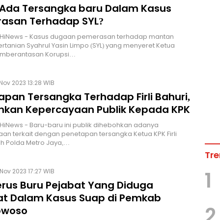
 Ada Tersangka baru Dalam Kasus
asan Terhadap SYL?
 HiNews - Kasus dugaan pemerasan terhadap mantan
ertanian Syahrul Yasin Limpo (SYL) yang menyeret Ketua
emberantasan Korupsi…
Nov 2023 13:28 WIB
apan Tersangka Terhadap Firli Bahuri,
hkan Kepercayaan Publik Kepada KPK
HiNews - Baru-baru ini publik dihebohkan adanya
an terkait dengan penetapan tersangka Ketua KPK Firli
eh Polda Metro Jaya,…
Tre
 Nov 2023 17:27 WIB
1
erus Buru Pejabat Yang Diduga
bat Dalam Kasus Suap di Pemkab
2
owoso