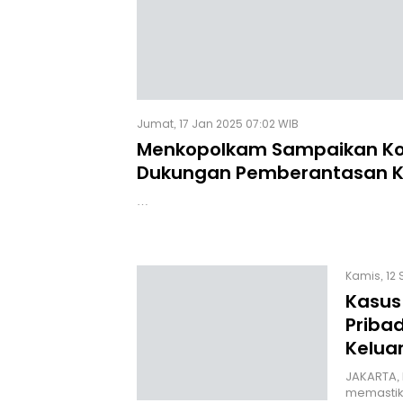
Jumat, 17 Jan 2025 07:02 WIB
Menkopolkam Sampaikan K
Dukungan Pemberantasan K
…
Kamis, 12 
Kasus
Pribad
Kelua
JAKARTA, 
memastik