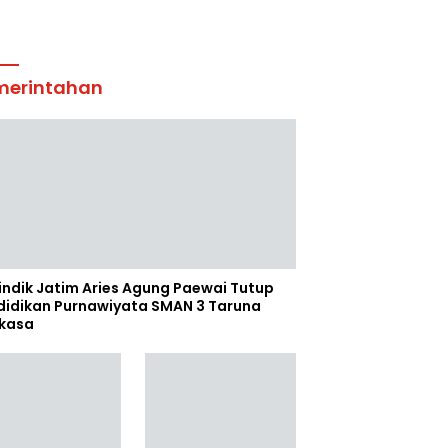
merintahan
indik Jatim Aries Agung Paewai Tutup
didikan Purnawiyata SMAN 3 Taruna
kasa