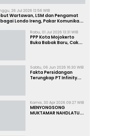
nggu, 26 Jul 2026 12:56 WIB
ebut Wartawan, LSM dan Pengamat
bagai Londo Ireng, Pakar Komunikasi:
uruk Rupa Cermin Dibelah
Rabu, 01 Jul 2026 13:31 WIB
PPP Kota Mojokerto
Buka Babak Baru, Cak
Rizky Canangkan Politik
Modern dan Inklusif
Sabtu, 06 Jun 2026 16:30 WIB
Fakta Persidangan
Terungkap PT Infinity
Setor Rutin ke Oknum
Bea Cukai, Analis: KPK
Terjebak Tunnel Vision
Kamis, 30 Apr 2026 09:27 WIB
MENYONGSONG
MUKTAMAR NAHDLATUL
ULAMA KE-35:
MEMBINCANG PELUANG,
MENGHITUNG SUARA