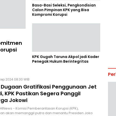
Basa-Basi Seleksi, Pengkondisian
Calon Pimpinan KPK yang Bisa
Kompromi Korupsi
omitmen
orupsi
KPK Gugah Taruna Akpol jadi Kader
Penegak Hukum Berintegritas
Per
Sep 2024 08:30 WIB
 Dugaan Gratifikasi Penggunaan Jet
i, KPK Pastikan Segera Panggil
rga Jokowi
HINews - Komisi Pemberantasan Korupsi (KPK),
an akan memanggil putra dan menantu Presiden Joko