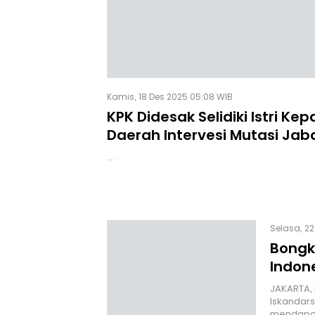
Kamis, 18 Des 2025 05:08 WIB
KPK Didesak Selidiki Istri Kep
Daerah Intervesi Mutasi Ja
Mengatur Pemenang Proyek
…
Selasa, 22
Bongk
Indone
JAKARTA, H
Iskandar
mendapat