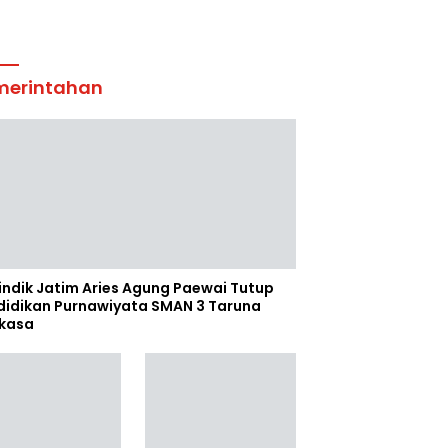
merintahan
indik Jatim Aries Agung Paewai Tutup
didikan Purnawiyata SMAN 3 Taruna
kasa