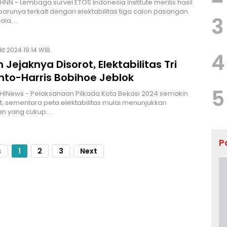
HNN - Lembaga survei ETOS Indonesia Institute merilis hasil
rbarunya terkait dengan elektabilitas tiga calon pasangan
3
pala…
kt 2024 19:14 WIB
4
Jejaknya Disorot, Elektabilitas Tri
nto-Harris Bobihoe Jeblok
5
HINews - Pelaksanaan Pilkada Kota Bekasi 2024 semakin
 sementara peta elektabilitas mulai menunjukkan
an yang cukup…
P
s
1
2
3
Next