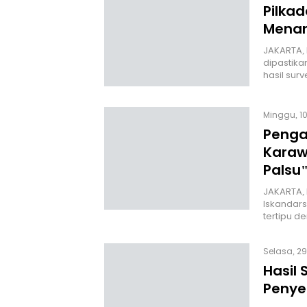
Pilkad
Menan
JAKARTA,
dipastika
hasil sur
Minggu, 10
Penga
Karaw
Palsu
JAKARTA, 
Iskandar
tertipu 
Selasa, 29
Hasil 
Penyeb