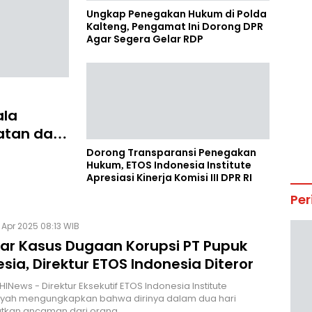
Ungkap Penegakan Hukum di Polda
Kalteng, Pengamat Ini Dorong DPR
Agar Segera Gelar RDP
ala
batan dan
Dorong Transparansi Penegakan
Hukum, ETOS Indonesia Institute
Apresiasi Kinerja Komisi III DPR RI
Per
 Apr 2025 08:13 WIB
ar Kasus Dugaan Korupsi PT Pupuk
sia, Direktur ETOS Indonesia Diteror
INews - Direktur Eksekutif ETOS Indonesia Institute
syah mengungkapkan bahwa dirinya dalam dua hari
kan ancaman dari orang…