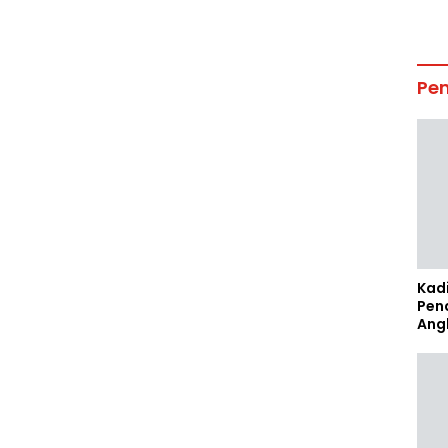
Pe
Kad
Pen
Ang