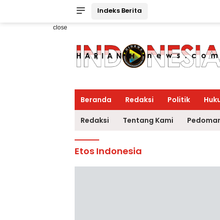
Indeks Berita
close
Beranda
Redaksi
Politik
Huk
Redaksi
Tentang Kami
Pedoman
Etos Indonesia