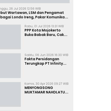
nggu, 26 Jul 2026 12:56 WIB
ebut Wartawan, LSM dan Pengamat
bagai Londo Ireng, Pakar Komunikasi:
uruk Rupa Cermin Dibelah
Rabu, 01 Jul 2026 13:31 WIB
PPP Kota Mojokerto
Buka Babak Baru, Cak
Rizky Canangkan Politik
Modern dan Inklusif
Sabtu, 06 Jun 2026 16:30 WIB
Fakta Persidangan
Terungkap PT Infinity
Setor Rutin ke Oknum
Bea Cukai, Analis: KPK
Terjebak Tunnel Vision
Kamis, 30 Apr 2026 09:27 WIB
MENYONGSONG
MUKTAMAR NAHDLATUL
ULAMA KE-35:
MEMBINCANG PELUANG,
MENGHITUNG SUARA