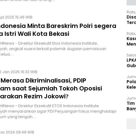
Rabu
Dis
pr 2025 15:46 WIB
Ter
ndonesia Minta Bareskrim Polri segera
Pan
a Istri Wali Kota Bekasi
Rabu
Kas
INews – Direktur Eksekutif Etos Indonesia Institute,
Meng
yah, angkat suara terkait polemik dugaan pemalsuan
 Ketua…
Selas
LPK
Gub
Sek
5 Jan 2025 16:33 WIB
Juma
Merasa Dikriminalisasi, PDIP
Pol
am saat Sejumlah Tokoh Oposisi
Kel
Ten
jarakan Rezim Jokowi?
Juma
Tim 
INews - Direktur Eksekutif ETOS Indonesia Institute
Ban
syah menyarankan agar PDI Perjuangan fokus menghadapi
kum yang tengah…
Nov 2024 08:48 WIB