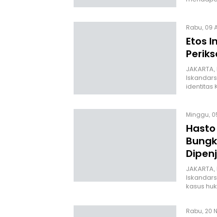
Rabu, 09 A
Etos I
Periks
JAKARTA, H
Iskandars
identitas
Minggu, 0
Hasto 
Bungk
Dipen
JAKARTA, H
Iskandar
kasus hu
Rabu, 20 