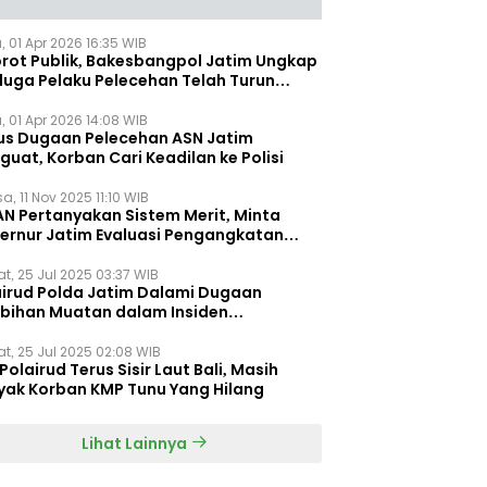
, 01 Apr 2026 16:35 WIB
orot Publik, Bakesbangpol Jatim Ungkap
duga Pelaku Pelecehan Telah Turun
gkat
, 01 Apr 2026 14:08 WIB
us Dugaan Pelecehan ASN Jatim
uat, Korban Cari Keadilan ke Polisi
a, 11 Nov 2025 11:10 WIB
AN Pertanyakan Sistem Merit, Minta
ernur Jatim Evaluasi Pengangkatan
dispora Jatim
t, 25 Jul 2025 03:37 WIB
airud Polda Jatim Dalami Dugaan
ebihan Muatan dalam Insiden
ggelamnya KMP Tunu Pratama Jaya
t, 25 Jul 2025 02:08 WIB
Polairud Terus Sisir Laut Bali, Masih
yak Korban KMP Tunu Yang Hilang
Lihat Lainnya