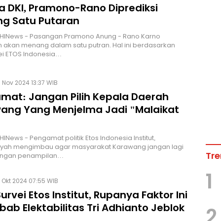
a DKI, Pramono-Rano Diprediksi
g Satu Putaran
 HINews - Pasangan Pramono Anung - Rano Karno
n akan menang dalam satu putran. Hal ini berdasarkan
vei ETOS Indonesia…
 Nov 2024 13:37 WIB
mat: Jangan Pilih Kepala Daerah
ang Yang Menjelma Jadi "Malaikat
"
HINews - Pengamat politik Etos Indonesia Institut,
syah mengimbau agar masyarakat Karawang jangan lagi
Tre
dengan penampilan…
1
 Okt 2024 07:55 WIB
Survei Etos Institut, Rupanya Faktor Ini
ab Elektabilitas Tri Adhianto Jeblok
2