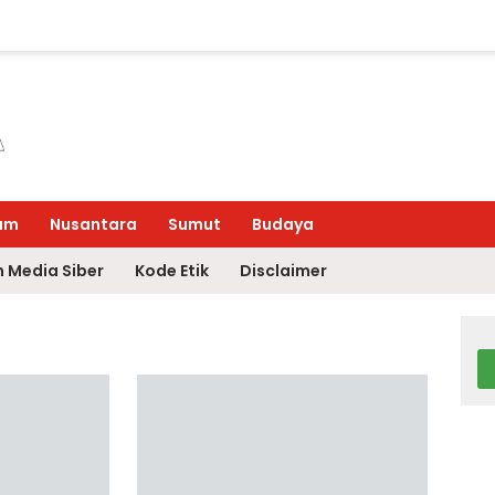
um
Nusantara
Sumut
Budaya
 Media Siber
Kode Etik
Disclaimer