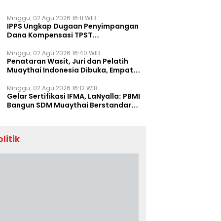
Minggu, 02 Agu 2026 16:11 WIB
IPPS Ungkap Dugaan Penyimpangan
Dana Kompensasi TPST
Banatargebang
Minggu, 02 Agu 2026 16:40 WIB
Penataran Wasit, Juri dan Pelatih
Muaythai Indonesia Dibuka, Empat
Tenaga IFMA Hadir di Jakarta
Minggu, 02 Agu 2026 16:12 WIB
Gelar Sertifikasi IFMA, LaNyalla: PBMI
Bangun SDM Muaythai Berstandar
Dunia
olitik