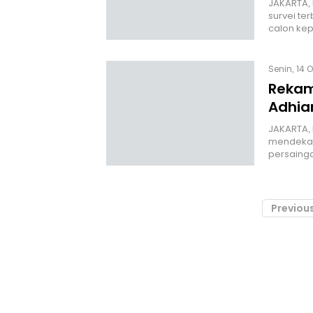
JAKARTA, 
survei te
calon ke
Senin, 14 O
Rekam 
Adhia
JAKARTA, 
mendekat,
persaing
Previou