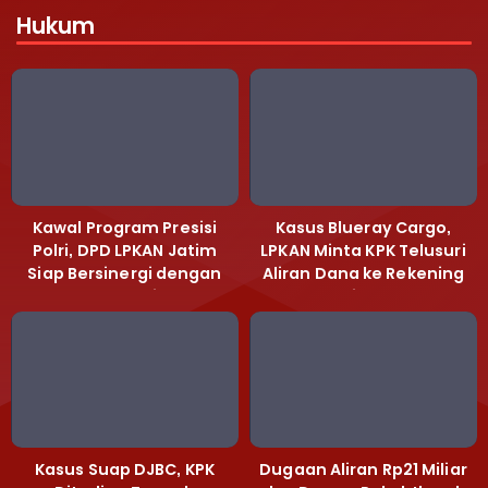
Hukum
Kawal Program Presisi
Kasus Blueray Cargo,
Polri, DPD LPKAN Jatim
LPKAN Minta KPK Telusuri
Siap Bersinergi dengan
Aliran Dana ke Rekening
Polda Jatim
Heri Black
Kasus Suap DJBC, KPK
Dugaan Aliran Rp21 Miliar