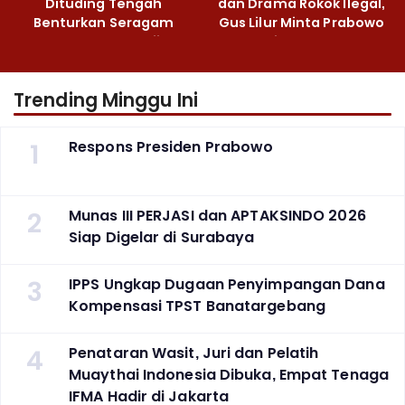
Dituding Tengah
dan Drama Rokok Ilegal,
Benturkan Seragam
Gus Lilur Minta Prabowo
Cokelat dengan Hijau
Bertindak Tegas
Trending Minggu Ini
1
Respons Presiden Prabowo
2
Munas III PERJASI dan APTAKSINDO 2026
Siap Digelar di Surabaya
3
IPPS Ungkap Dugaan Penyimpangan Dana
Kompensasi TPST Banatargebang
4
Penataran Wasit, Juri dan Pelatih
Muaythai Indonesia Dibuka, Empat Tenaga
IFMA Hadir di Jakarta