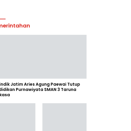
merintahan
indik Jatim Aries Agung Paewai Tutup
didikan Purnawiyata SMAN 3 Taruna
kasa