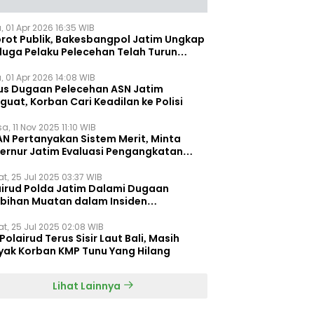
, 01 Apr 2026 16:35 WIB
orot Publik, Bakesbangpol Jatim Ungkap
duga Pelaku Pelecehan Telah Turun
gkat
, 01 Apr 2026 14:08 WIB
us Dugaan Pelecehan ASN Jatim
uat, Korban Cari Keadilan ke Polisi
a, 11 Nov 2025 11:10 WIB
AN Pertanyakan Sistem Merit, Minta
ernur Jatim Evaluasi Pengangkatan
dispora Jatim
t, 25 Jul 2025 03:37 WIB
airud Polda Jatim Dalami Dugaan
ebihan Muatan dalam Insiden
ggelamnya KMP Tunu Pratama Jaya
t, 25 Jul 2025 02:08 WIB
Polairud Terus Sisir Laut Bali, Masih
yak Korban KMP Tunu Yang Hilang
Lihat Lainnya