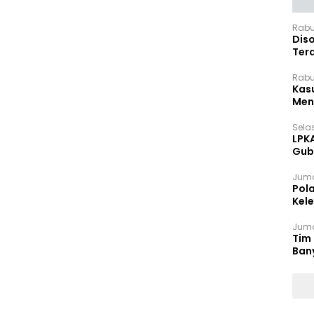
Rabu
Dis
Ter
Pan
Rabu
Kas
Meng
Selas
LPK
Gub
Sek
Juma
Pol
Kel
Ten
Juma
Tim 
Ban