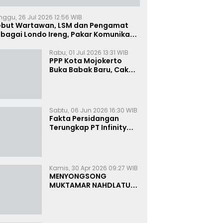
nggu, 26 Jul 2026 12:56 WIB
ebut Wartawan, LSM dan Pengamat
bagai Londo Ireng, Pakar Komunikasi:
uruk Rupa Cermin Dibelah
Rabu, 01 Jul 2026 13:31 WIB
PPP Kota Mojokerto
Buka Babak Baru, Cak
Rizky Canangkan Politik
Modern dan Inklusif
Sabtu, 06 Jun 2026 16:30 WIB
Fakta Persidangan
Terungkap PT Infinity
Setor Rutin ke Oknum
Bea Cukai, Analis: KPK
Terjebak Tunnel Vision
Kamis, 30 Apr 2026 09:27 WIB
MENYONGSONG
MUKTAMAR NAHDLATUL
ULAMA KE-35:
MEMBINCANG PELUANG,
MENGHITUNG SUARA