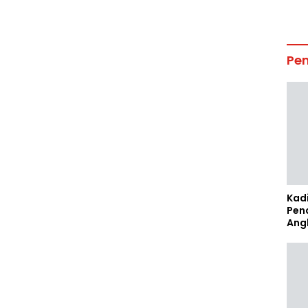
Pe
Kad
Pen
Ang