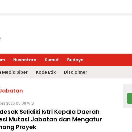
um
Nusantara
Sumut
Budaya
 Media Siber
Kode Etik
Disclaimer
i Jabatan
Des 2025 05:08 WIB
desak Selidiki Istri Kepala Daerah
vesi Mutasi Jabatan dan Mengatur
ang Proyek