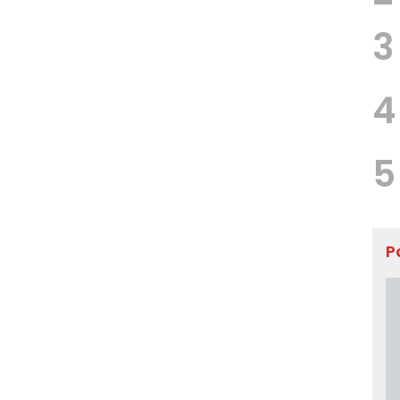
3
4
5
P