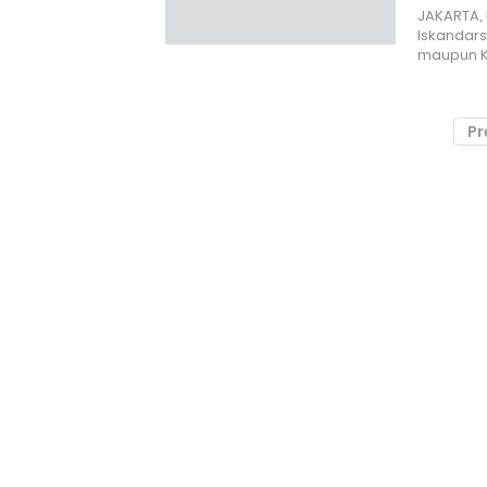
JAKARTA, H
Iskandar
maupun K
Pr