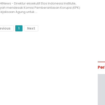
INews - Direktur eksekutif Etos Indonesia Institute,
syah mendesak Komisi Pemberantasan Korupsi (KPK)
ejaksaan Agung untuk…
evious
1
Next
Per