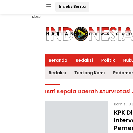
Indeks Berita
close
Beranda
Redaksi
Politik
Huk
Redaksi
Tentang Kami
Pedoman
Istri Kepala Daerah Aturvrotas
Kamis, 18 
KPK Di
Inter
Pemen