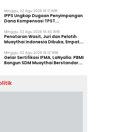
Minggu, 02 Agu 2026 16:11 WIB
IPPS Ungkap Dugaan Penyimpangan
Dana Kompensasi TPST
Banatargebang
Minggu, 02 Agu 2026 16:40 WIB
Penataran Wasit, Juri dan Pelatih
Muaythai Indonesia Dibuka, Empat
Tenaga IFMA Hadir di Jakarta
Minggu, 02 Agu 2026 16:12 WIB
Gelar Sertifikasi IFMA, LaNyalla: PBMI
Bangun SDM Muaythai Berstandar
Dunia
olitik