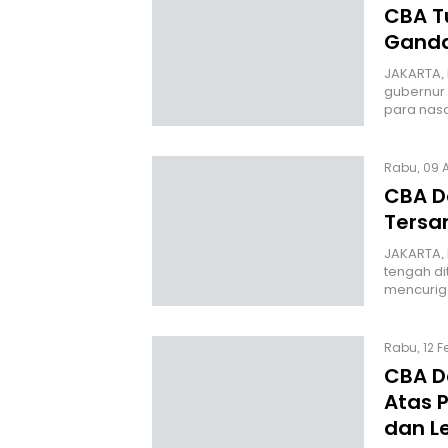
CBA T
Ganda
JAKARTA,
gubernur 
para nas
Rabu, 09 A
CBA D
Tersa
JAKARTA, 
tengah di
mencurig
Rabu, 12 F
CBA D
Atas 
dan 