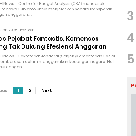
HINews – Centre for Budget Analysis (CBA) mendesak
Prabowo Subianto untuk menjelaskan secara transparan
3
gan anggaran…
Jan 2025 11:55 WIB
4
tas Pejabat Fantastis, Kemensos
ing Tak Dukung Efesiensi Anggaran
5
HINews - Sekretariat Jenderal (Sekjen) Kementerian Sosial
 pemborosan dalam menggunakan keuangan negara. Hal
usul dengan…
P
ious
1
2
Next