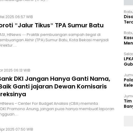
Rabu
Dis
Mei 2025 06:57 WIB
Ter
roti "Jalur Tikus" TPA Sumur Batu
Pan
Rabu
SI, HINews — Praktik pembuangan sampah ilegal di
Kas
mbuangan Akhir (TPA) Sumur Batu, Kota Bekasi menjadi
Meng
Direktur…
Selas
LPK
Gub
Sek
pr 2025 06:13 WIB
Juma
Bank DKI Jangan Hanya Ganti Nama,
Pol
Baik Ganti jajaran Dewan Komisaris
Kel
Ten
ireksinya
Juma
Tim 
HINews - Center For Budget Analisis (CBA) meminta
Ban
 DKI Pramono Anung, jangan puas hanya membuat laporan
gangguan…
Apr 2025 07:50 WIB