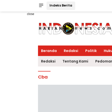
Indeks Berita
close
Beranda
Redaksi
Politik
Huk
Redaksi
Tentang Kami
Pedoman
Cba