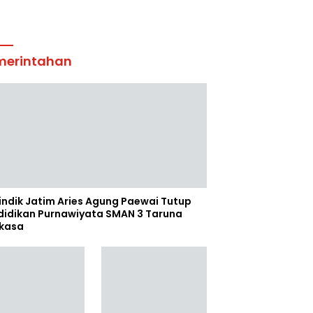
merintahan
indik Jatim Aries Agung Paewai Tutup
didikan Purnawiyata SMAN 3 Taruna
kasa