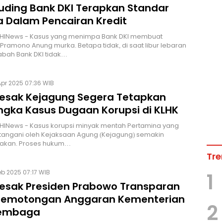
uding Bank DKI Terapkan Standar
 Dalam Pencairan Kredit
 HINews - Kasus yang menimpa Bank DKI membuat
Pramono Anung murka. Betapa tidak, di saat libur lebaran
abah Bank DKI tidak…
pr 2025 07:36 WIB
esak Kejagung Segera Tetapkan
ngka Kasus Dugaan Korupsi di KLHK
HINews - Kasus korupsi minyak mentah Pertamina yang
tangani oleh Kejaksaan Agung (Kejagung) semakin
akan. Proses hukum…
Tre
eb 2025 07:17 WIB
1
esak Presiden Prabowo Transparan
Pemotongan Anggaran Kementerian
2
Lembaga