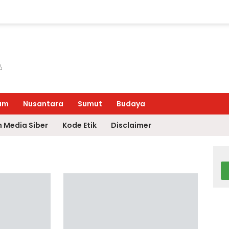
um
Nusantara
Sumut
Budaya
 Media Siber
Kode Etik
Disclaimer