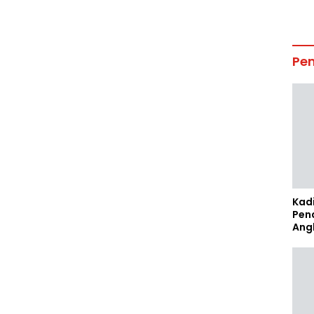
Pe
Kad
Pen
Ang