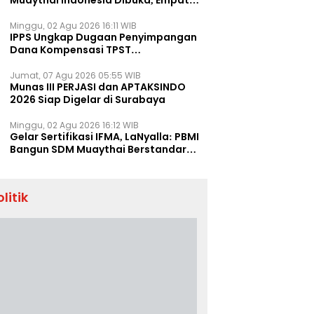
Muaythai Indonesia Dibuka, Empat
Tenaga IFMA Hadir di Jakarta
Minggu, 02 Agu 2026 16:11 WIB
IPPS Ungkap Dugaan Penyimpangan
Dana Kompensasi TPST
Banatargebang
Jumat, 07 Agu 2026 05:55 WIB
Munas III PERJASI dan APTAKSINDO
2026 Siap Digelar di Surabaya
Minggu, 02 Agu 2026 16:12 WIB
Gelar Sertifikasi IFMA, LaNyalla: PBMI
Bangun SDM Muaythai Berstandar
Dunia
olitik