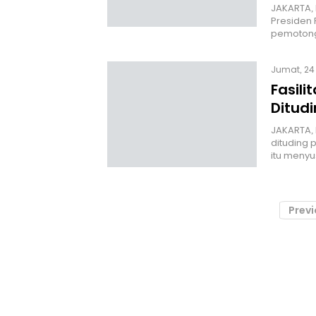
JAKARTA, 
Presiden 
pemoton
Jumat, 24 
Fasili
Ditud
JAKARTA, 
dituding
itu meny
Prev