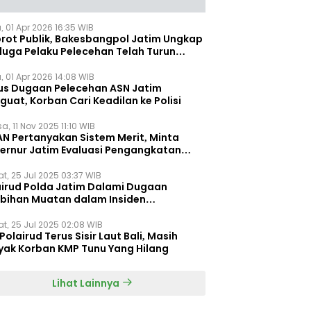
, 01 Apr 2026 16:35 WIB
orot Publik, Bakesbangpol Jatim Ungkap
duga Pelaku Pelecehan Telah Turun
gkat
, 01 Apr 2026 14:08 WIB
us Dugaan Pelecehan ASN Jatim
uat, Korban Cari Keadilan ke Polisi
a, 11 Nov 2025 11:10 WIB
AN Pertanyakan Sistem Merit, Minta
ernur Jatim Evaluasi Pengangkatan
dispora Jatim
t, 25 Jul 2025 03:37 WIB
airud Polda Jatim Dalami Dugaan
ebihan Muatan dalam Insiden
ggelamnya KMP Tunu Pratama Jaya
t, 25 Jul 2025 02:08 WIB
Polairud Terus Sisir Laut Bali, Masih
yak Korban KMP Tunu Yang Hilang
Lihat Lainnya