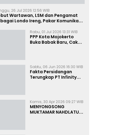
nggu, 26 Jul 2026 12:56 WIB
ebut Wartawan, LSM dan Pengamat
bagai Londo Ireng, Pakar Komunikasi:
uruk Rupa Cermin Dibelah
Rabu, 01 Jul 2026 13:31 WIB
PPP Kota Mojokerto
Buka Babak Baru, Cak
Rizky Canangkan Politik
Modern dan Inklusif
Sabtu, 06 Jun 2026 16:30 WIB
Fakta Persidangan
Terungkap PT Infinity
Setor Rutin ke Oknum
Bea Cukai, Analis: KPK
Terjebak Tunnel Vision
Kamis, 30 Apr 2026 09:27 WIB
MENYONGSONG
MUKTAMAR NAHDLATUL
ULAMA KE-35:
MEMBINCANG PELUANG,
MENGHITUNG SUARA