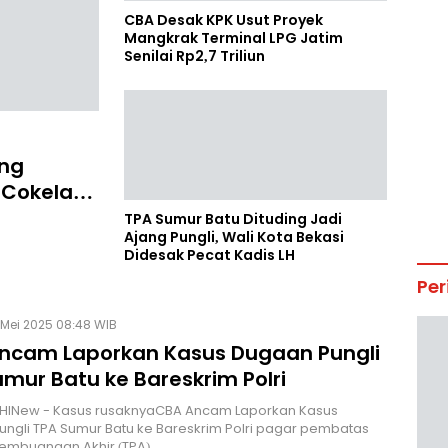
CBA Desak KPK Usut Proyek
Mangkrak Terminal LPG Jatim
Senilai Rp2,7 Triliun
ing
Cokelat
TPA Sumur Batu Dituding Jadi
Ajang Pungli, Wali Kota Bekasi
Didesak Pecat Kadis LH
Per
 Mei 2025 08:48 WIB
ncam Laporkan Kasus Dugaan Pungli
mur Batu ke Bareskrim Polri
 HINew - Kasus rusaknyaCBA Ancam Laporkan Kasus
ngli TPA Sumur Batu ke Bareskrim Polri pagar pembatas
embuangan Akhir (TPA)…