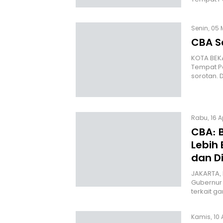
Senin, 05 
CBA So
KOTA BEKA
Tempat Pe
sorotan. 
Rabu, 16 A
CBA: 
Lebih 
dan D
JAKARTA, 
Gubernur
terkait 
Kamis, 10 