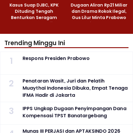
Kasus Suap DJBC, KPK
Dugaan Aliran Rp21 Miliar
Dituding Tengah
dan Drama Rokok Ilegal,
Benturkan Seragam
Gus Lilur Minta Prabowo
Cokelat dengan Hijau
Bertindak Tegas
Trending Minggu Ini
1
Respons Presiden Prabowo
2
Penataran Wasit, Juri dan Pelatih
Muaythai Indonesia Dibuka, Empat Tenaga
IFMA Hadir di Jakarta
3
IPPS Ungkap Dugaan Penyimpangan Dana
Kompensasi TPST Banatargebang
Munas III PERJASI dan APTAKSINDO 2026