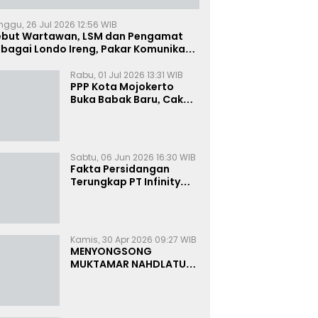
nggu, 26 Jul 2026 12:56 WIB
ebut Wartawan, LSM dan Pengamat
bagai Londo Ireng, Pakar Komunikasi:
uruk Rupa Cermin Dibelah
Rabu, 01 Jul 2026 13:31 WIB
PPP Kota Mojokerto
Buka Babak Baru, Cak
Rizky Canangkan Politik
Modern dan Inklusif
Sabtu, 06 Jun 2026 16:30 WIB
Fakta Persidangan
Terungkap PT Infinity
Setor Rutin ke Oknum
Bea Cukai, Analis: KPK
Terjebak Tunnel Vision
Kamis, 30 Apr 2026 09:27 WIB
MENYONGSONG
MUKTAMAR NAHDLATUL
ULAMA KE-35:
MEMBINCANG PELUANG,
MENGHITUNG SUARA