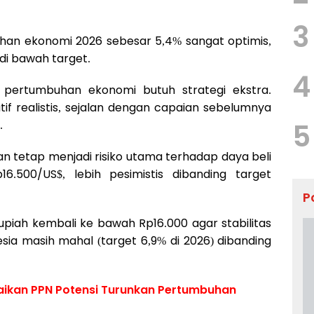
3
han ekonomi 2026 sebesar 5,4% sangat optimis,
 di bawah target.
4
i pertumbuhan ekonomi butuh strategi ekstra.
atif realistis, sejalan dengan capaian sebelumnya
.
5
n tetap menjadi risiko utama terhadap daya beli
16.500/US$, lebih pesimistis dibanding target
P
Rupiah kembali ke bawah Rp16.000 agar stabilitas
esia masih mahal (target 6,9% di 2026) dibanding
naikan PPN Potensi Turunkan Pertumbuhan