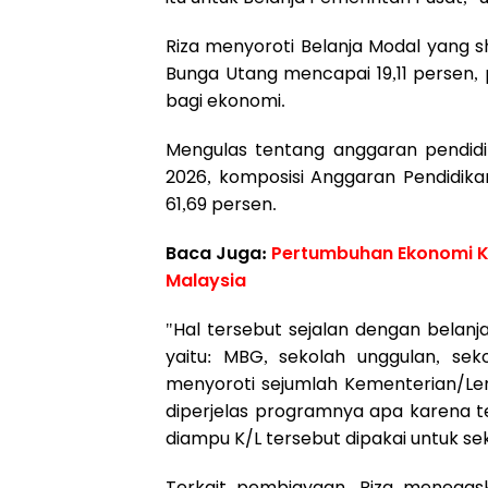
Riza menyoroti Belanja Modal yang 
Bunga Utang mencapai 19,11 persen
bagi ekonomi.
Mengulas tentang anggaran pendid
2026, komposisi Anggaran Pendidika
61,69 persen.
Baca Juga:
Pertumbuhan Ekonomi K
Malaysia
"Hal tersebut sejalan dengan belan
yaitu: MBG, sekolah unggulan, sekol
menyoroti sejumlah Kementerian/L
diperjelas programnya apa karena t
diampu K/L tersebut dipakai untuk sek
Terkait pembiayaan, Riza menegas