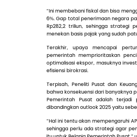
"Ini membebani fiskal dan bisa mengga
6%. Gap total penerimaan negara p
Rp282,2 triliun, sehingga strategi
menekan basis pajak yang sudah patuh
Terakhir, upaya mencapai pert
pemerintah memprioritaskan penci
optimalisasi ekspor, masuknya inves
efisiensi birokrasi.
Terpisah, Peneliti Pusat dan Keua
bahwa konsekuensi dari banyaknya pr
Pemerintah Pusat adalah terjadi
dibandingkan outlook 2025 yaitu sebes
"Hal ini tentu akan mempengaruhi A
sehingga perlu ada strategi agar pe
itu untuk Belanja Pemerintah Pusat," 