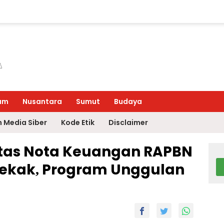
um
Nusantara
Sumut
Budaya
 Media Siber
Kode Etik
Disclaimer
tas Nota Keuangan RAPBN
Cekak, Program Unggulan