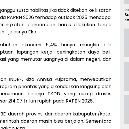
nggu sustainabilitas jika tidak ditekan ke kisaran
Mi
S
ada RAPBN 2026 terhadap outlook 2025 mencapai
se
 peningkatan penerimaan harus dilakukan tanpa
B
," jelasnya Eko.
umbuhan ekonomi 5,4% hanya mungkin bila
ptaan lapangan kerja, peningkatan daya beli,
tasi yang memutar uangnya di dalam negeri, dan
ngan INDEF, Riza Annisa Pujarama, menyebutkan
ogram prioritas yang dikendalikan langsung oleh
 penurunan belanja TKDD yang cukup drastis
ar 214.07 triliun rupiah pada RAPBN 2026.
PBD daerah provinsi dan daerah kabupaten/kota,
merintah daerah masih bisa berjalan. Sementara
ungkap Riza.