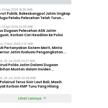
, 01 Apr 2026 16:35 WIB
orot Publik, Bakesbangpol Jatim Ungkap
duga Pelaku Pelecehan Telah Turun
gkat
, 01 Apr 2026 14:08 WIB
us Dugaan Pelecehan ASN Jatim
uat, Korban Cari Keadilan ke Polisi
a, 11 Nov 2025 11:10 WIB
AN Pertanyakan Sistem Merit, Minta
ernur Jatim Evaluasi Pengangkatan
dispora Jatim
t, 25 Jul 2025 03:37 WIB
airud Polda Jatim Dalami Dugaan
ebihan Muatan dalam Insiden
ggelamnya KMP Tunu Pratama Jaya
t, 25 Jul 2025 02:08 WIB
Polairud Terus Sisir Laut Bali, Masih
yak Korban KMP Tunu Yang Hilang
Lihat Lainnya