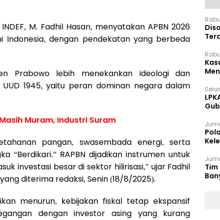
Rabu
INDEF, M. Fadhil Hasan, menyatakan APBN 2026
Dis
Ter
i Indonesia, dengan pendekatan yang berbeda
Pan
Rabu
Kas
Meng
den Prabowo lebih menekankan ideologi dan
3 UUD 1945, yaitu peran dominan negara dalam
Selas
LPK
Gub
Sek
i Masih Muram, Industri Suram
Juma
Pol
Kel
 ketahanan pangan, swasembada energi, serta
Ten
ka “Berdikari.” RAPBN dijadikan instrumen untuk
Juma
investasi besar di sektor hilirisasi," ujar Fadhil
Tim 
Ban
ang diterima redaksi, Senin (18/8/2025).
ikan menurun, kebijakan fiskal tetap ekspansif
egangan dengan investor asing yang kurang