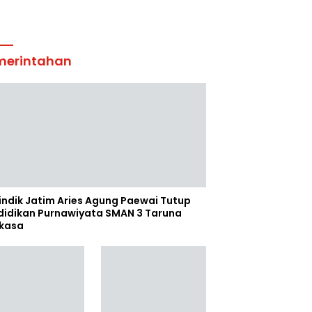
merintahan
indik Jatim Aries Agung Paewai Tutup
didikan Purnawiyata SMAN 3 Taruna
kasa