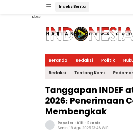
Indeks Berita
close
Beranda
Redaksi
Politik
Huk
Redaksi
Tentang Kami
Pedoman
Tanggapan INDEF a
2026: Penerimaan 
Membengkak
Repoter :
A1H
-
Ekobis
Senin, 18 Agu 2025 13:46 WIB