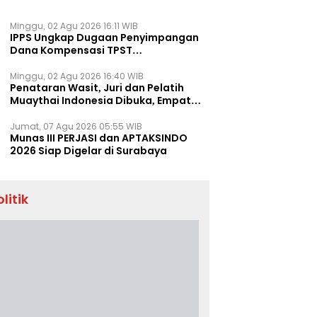
Minggu, 02 Agu 2026 16:11 WIB
IPPS Ungkap Dugaan Penyimpangan
Dana Kompensasi TPST
Banatargebang
Minggu, 02 Agu 2026 16:40 WIB
Penataran Wasit, Juri dan Pelatih
Muaythai Indonesia Dibuka, Empat
Tenaga IFMA Hadir di Jakarta
Jumat, 07 Agu 2026 05:55 WIB
Munas III PERJASI dan APTAKSINDO
2026 Siap Digelar di Surabaya
olitik