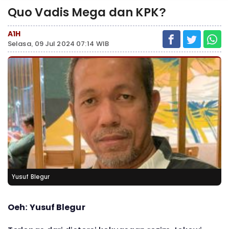
Quo Vadis Mega dan KPK?
A1H
Selasa, 09 Jul 2024 07:14 WIB
Yusuf Blegur
Oeh: Yusuf Blegur