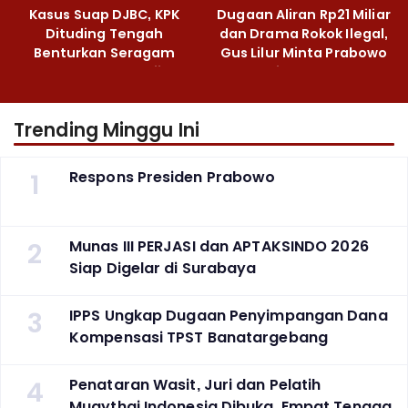
Kasus Suap DJBC, KPK
Dugaan Aliran Rp21 Miliar
Dituding Tengah
dan Drama Rokok Ilegal,
Benturkan Seragam
Gus Lilur Minta Prabowo
Cokelat dengan Hijau
Bertindak Tegas
Trending Minggu Ini
1
Respons Presiden Prabowo
2
Munas III PERJASI dan APTAKSINDO 2026
Siap Digelar di Surabaya
3
IPPS Ungkap Dugaan Penyimpangan Dana
Kompensasi TPST Banatargebang
4
Penataran Wasit, Juri dan Pelatih
Muaythai Indonesia Dibuka, Empat Tenaga