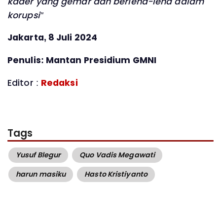
kader yang gemar dan berleha-leha dalam
korupsi"
Jakarta, 8 Juli 2024
Penulis: Mantan Presidium GMNI
Editor :
Redaksi
Tags
Yusuf Blegur
Quo Vadis Megawati
harun masiku
Hasto Kristiyanto