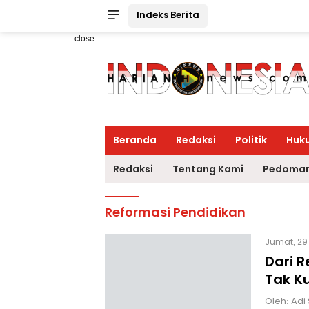
Indeks Berita
close
Beranda
Redaksi
Politik
Huk
Redaksi
Tentang Kami
Pedoman
Reformasi Pendidikan
Jumat, 29
Dari R
Tak K
Oleh: Adi