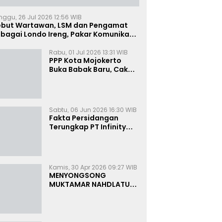
nggu, 26 Jul 2026 12:56 WIB
ebut Wartawan, LSM dan Pengamat
bagai Londo Ireng, Pakar Komunikasi:
uruk Rupa Cermin Dibelah
Rabu, 01 Jul 2026 13:31 WIB
PPP Kota Mojokerto
Buka Babak Baru, Cak
Rizky Canangkan Politik
Modern dan Inklusif
Sabtu, 06 Jun 2026 16:30 WIB
Fakta Persidangan
Terungkap PT Infinity
Setor Rutin ke Oknum
Bea Cukai, Analis: KPK
Terjebak Tunnel Vision
Kamis, 30 Apr 2026 09:27 WIB
MENYONGSONG
MUKTAMAR NAHDLATUL
ULAMA KE-35:
MEMBINCANG PELUANG,
MENGHITUNG SUARA