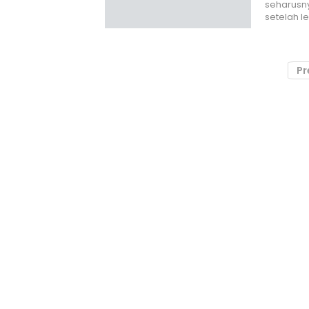
seharusn
setelah l
Pr