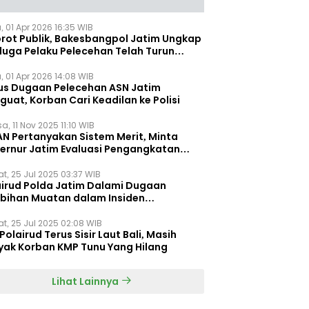
, 01 Apr 2026 16:35 WIB
orot Publik, Bakesbangpol Jatim Ungkap
duga Pelaku Pelecehan Telah Turun
gkat
, 01 Apr 2026 14:08 WIB
us Dugaan Pelecehan ASN Jatim
uat, Korban Cari Keadilan ke Polisi
a, 11 Nov 2025 11:10 WIB
AN Pertanyakan Sistem Merit, Minta
ernur Jatim Evaluasi Pengangkatan
dispora Jatim
t, 25 Jul 2025 03:37 WIB
airud Polda Jatim Dalami Dugaan
ebihan Muatan dalam Insiden
ggelamnya KMP Tunu Pratama Jaya
t, 25 Jul 2025 02:08 WIB
Polairud Terus Sisir Laut Bali, Masih
yak Korban KMP Tunu Yang Hilang
Lihat Lainnya