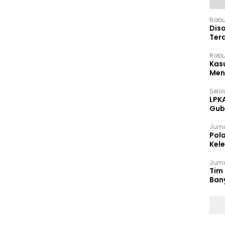
Rabu
Dis
Ter
Pan
Rabu
Kas
Meng
Selas
LPK
Gub
Sek
Juma
Pol
Kel
Ten
Juma
Tim 
Ban