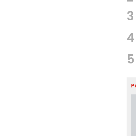
3
4
5
P