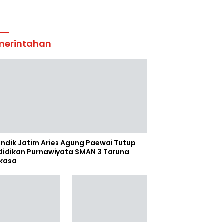
merintahan
indik Jatim Aries Agung Paewai Tutup
didikan Purnawiyata SMAN 3 Taruna
kasa