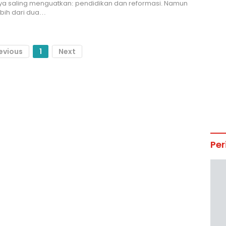
ya saling menguatkan: pendidikan dan reformasi. Namun
ebih dari dua…
evious
1
Next
Per