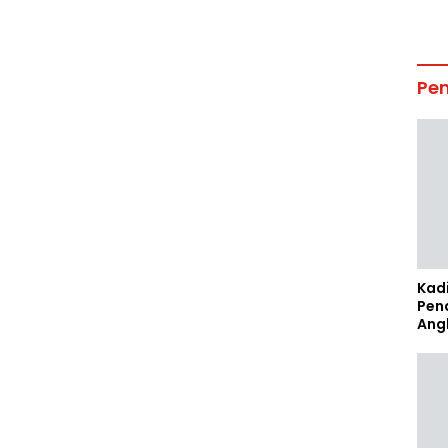
Pe
Kad
Pen
Ang