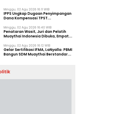
Minggu, 02 Agu 2026 16:11 WIB
IPPS Ungkap Dugaan Penyimpangan
Dana Kompensasi TPST
Banatargebang
Minggu, 02 Agu 2026 16:40 WIB
Penataran Wasit, Juri dan Pelatih
Muaythai Indonesia Dibuka, Empat
Tenaga IFMA Hadir di Jakarta
Minggu, 02 Agu 2026 16:12 WIB
Gelar Sertifikasi IFMA, LaNyalla: PBMI
Bangun SDM Muaythai Berstandar
Dunia
olitik