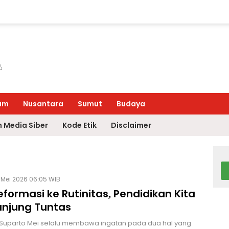
um
Nusantara
Sumut
Budaya
 Media Siber
Kode Etik
Disclaimer
 Mei 2026 06:05 WIB
eformasi ke Rutinitas, Pendidikan Kita
unjung Tuntas
 Suparto Mei selalu membawa ingatan pada dua hal yang