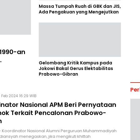
Massa Tumpah Ruah di GBK dan JIS,
Ada Pengakuan yang Mengejutkan
 1990-an
Gelombang Kritik Kampus pada
Jokowi Bakal Gerus Elektabilitas
Prabowo-Gibran
Per
 Feb 2024 16:29 WIB
inator Nasional APM Beri Pernyataan
ok Terkait Pencalonan Prabowo-
n
- Koordinator Nasional Alumni Perguruan Muhammadiyah
diansyah menegaskan, jika mengikuti khittah