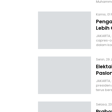
Muhammad
Kamis, 01 
Pengam
Lebih 
JAKARTA, 
capres-c
dalam kon
Senin, 29 
Elekta
Paslo
JAKARTA, 
presiden 
terus be
Selasa, 23
Prabo