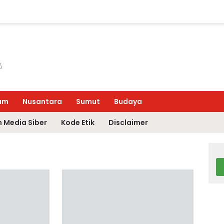
um
Nusantara
Sumut
Budaya
 Media Siber
Kode Etik
Disclaimer