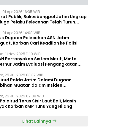
, 01 Apr 2026 16:35 WIB
orot Publik, Bakesbangpol Jatim Ungkap
duga Pelaku Pelecehan Telah Turun
gkat
, 01 Apr 2026 14:08 WIB
us Dugaan Pelecehan ASN Jatim
uat, Korban Cari Keadilan ke Polisi
a, 11 Nov 2025 11:10 WIB
AN Pertanyakan Sistem Merit, Minta
ernur Jatim Evaluasi Pengangkatan
dispora Jatim
t, 25 Jul 2025 03:37 WIB
airud Polda Jatim Dalami Dugaan
ebihan Muatan dalam Insiden
ggelamnya KMP Tunu Pratama Jaya
t, 25 Jul 2025 02:08 WIB
Polairud Terus Sisir Laut Bali, Masih
yak Korban KMP Tunu Yang Hilang
Lihat Lainnya