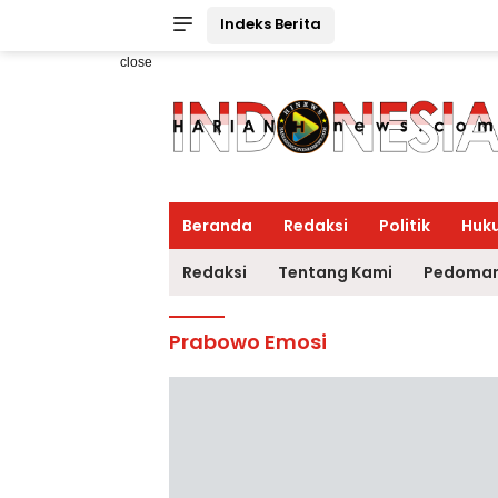
Indeks Berita
close
Beranda
Redaksi
Politik
Huk
Redaksi
Tentang Kami
Pedoman
Prabowo Emosi