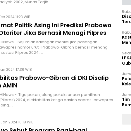
iyah 2002, Munas Tarjih…
Rabu
Dis
Feb 2024 11:23 WIB
Ter
at Politik Asing Ini Prediksi Prabowo
Pan
Otoriter Jika Berhasil Menagi Pilpres
Rabu
Kas
HINews - Sejumlah kalangan menilai jika pasangan
Meng
awapres nomor urut 1 Prabowo-Gibran berhasil menang
testasi Pilpres 2024,…
Selas
LPK
Gub
Sek
Jan 2024 17:36 WIB
Juma
bilitas Prabowo-Gibran di DKI Disalip
Pol
Kel
n AMIN
Ten
HINews - Tiga pekan jelang pekaksanaan pemilihan
Juma
Tim 
(Pilpres) 2024, elektabilitas ketiga paslon capres-cawapres
Ban
rsaing…
 Jan 2024 10:18 WIB
wo Sebut Program Bagi-bagi