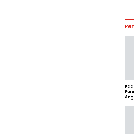
Pe
Kad
Pen
Ang