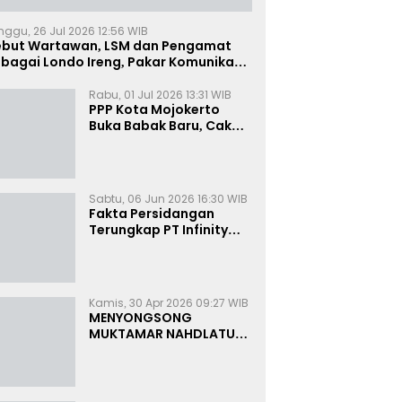
nggu, 26 Jul 2026 12:56 WIB
ebut Wartawan, LSM dan Pengamat
bagai Londo Ireng, Pakar Komunikasi:
uruk Rupa Cermin Dibelah
Rabu, 01 Jul 2026 13:31 WIB
PPP Kota Mojokerto
Buka Babak Baru, Cak
Rizky Canangkan Politik
Modern dan Inklusif
Sabtu, 06 Jun 2026 16:30 WIB
Fakta Persidangan
Terungkap PT Infinity
Setor Rutin ke Oknum
Bea Cukai, Analis: KPK
Terjebak Tunnel Vision
Kamis, 30 Apr 2026 09:27 WIB
MENYONGSONG
MUKTAMAR NAHDLATUL
ULAMA KE-35:
MEMBINCANG PELUANG,
MENGHITUNG SUARA