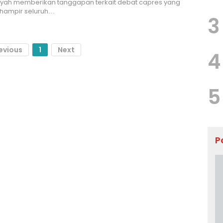
syah memberikan tanggapan terkait debat capres yang
 hampir seluruh…
3
evious
1
Next
4
5
P