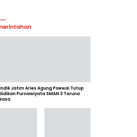
merintahan
indik Jatim Aries Agung Paewai Tutup
didikan Purnawiyata SMAN 3 Taruna
kasa