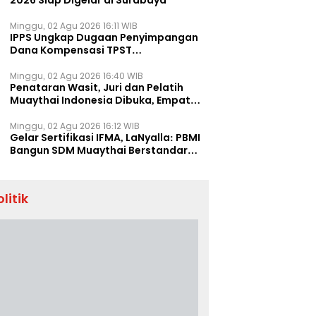
2026 Siap Digelar di Surabaya
Minggu, 02 Agu 2026 16:11 WIB
IPPS Ungkap Dugaan Penyimpangan
Dana Kompensasi TPST
Banatargebang
Minggu, 02 Agu 2026 16:40 WIB
Penataran Wasit, Juri dan Pelatih
Muaythai Indonesia Dibuka, Empat
Tenaga IFMA Hadir di Jakarta
Minggu, 02 Agu 2026 16:12 WIB
Gelar Sertifikasi IFMA, LaNyalla: PBMI
Bangun SDM Muaythai Berstandar
Dunia
olitik