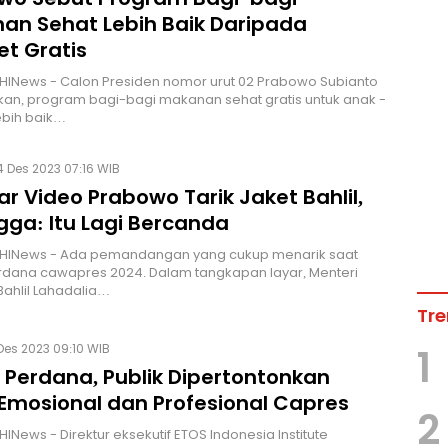
an Sehat Lebih Baik Daripada
et Gratis
HINews - Calon Presiden nomor urut 02 Prabowo Subianto
an, program bagi-bagi makanan sehat gratis untuk anak -
lebih baik…
 Des 2023 07:16 WIB
r Video Prabowo Tarik Jaket Bahlil,
gga: Itu Lagi Bercanda
 HINews - Ada pemandangan yang cukup menarik saat
rdana cawapres 2024. Dalam tangkapan layar, Menteri
 Bahlil Lahadalia…
Tre
Des 2023 09:10 WIB
1
 Perdana, Publik Dipertontonkan
Emosional dan Profesional Capres
2
HINews - Direktur eksekutif ETOS Indonesia Institute