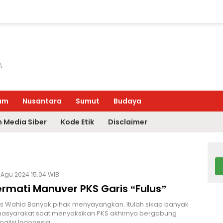
um
Nusantara
Sumut
Budaya
 Media Siber
Kode Etik
Disclaimer
 Agu 2024 15:04 WIB
rmati Manuver PKS Garis “Fulus”
s Wahid Banyak pihak menyayangkan. Itulah sikap banyak
asyarakat saat menyaksikan PKS akhirnya bergabung
alisi Indonesia…