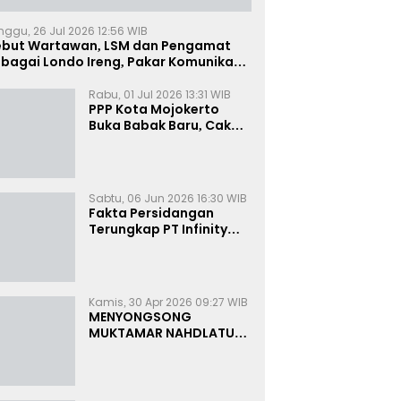
nggu, 26 Jul 2026 12:56 WIB
ebut Wartawan, LSM dan Pengamat
bagai Londo Ireng, Pakar Komunikasi:
uruk Rupa Cermin Dibelah
Rabu, 01 Jul 2026 13:31 WIB
PPP Kota Mojokerto
Buka Babak Baru, Cak
Rizky Canangkan Politik
Modern dan Inklusif
Sabtu, 06 Jun 2026 16:30 WIB
Fakta Persidangan
Terungkap PT Infinity
Setor Rutin ke Oknum
Bea Cukai, Analis: KPK
Terjebak Tunnel Vision
Kamis, 30 Apr 2026 09:27 WIB
MENYONGSONG
MUKTAMAR NAHDLATUL
ULAMA KE-35:
MEMBINCANG PELUANG,
MENGHITUNG SUARA