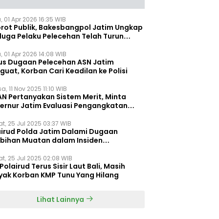
, 01 Apr 2026 16:35 WIB
orot Publik, Bakesbangpol Jatim Ungkap
duga Pelaku Pelecehan Telah Turun
gkat
, 01 Apr 2026 14:08 WIB
us Dugaan Pelecehan ASN Jatim
uat, Korban Cari Keadilan ke Polisi
a, 11 Nov 2025 11:10 WIB
AN Pertanyakan Sistem Merit, Minta
ernur Jatim Evaluasi Pengangkatan
dispora Jatim
t, 25 Jul 2025 03:37 WIB
airud Polda Jatim Dalami Dugaan
ebihan Muatan dalam Insiden
ggelamnya KMP Tunu Pratama Jaya
t, 25 Jul 2025 02:08 WIB
Polairud Terus Sisir Laut Bali, Masih
yak Korban KMP Tunu Yang Hilang
Lihat Lainnya