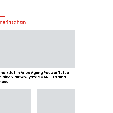
merintahan
indik Jatim Aries Agung Paewai Tutup
didikan Purnawiyata SMAN 3 Taruna
kasa