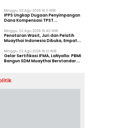
Minggu, 02 Agu 2026 16:11 WIB
IPPS Ungkap Dugaan Penyimpangan
Dana Kompensasi TPST
Banatargebang
Minggu, 02 Agu 2026 16:40 WIB
Penataran Wasit, Juri dan Pelatih
Muaythai Indonesia Dibuka, Empat
Tenaga IFMA Hadir di Jakarta
Minggu, 02 Agu 2026 16:12 WIB
Gelar Sertifikasi IFMA, LaNyalla: PBMI
Bangun SDM Muaythai Berstandar
Dunia
olitik