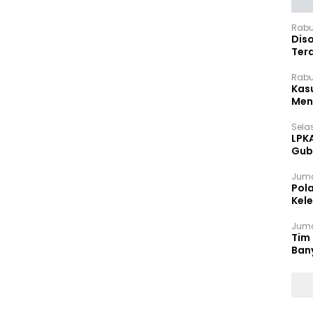
Rabu
Dis
Ter
Pan
Rabu
Kas
Meng
Selas
LPK
Gub
Sek
Juma
Pol
Kel
Ten
Juma
Tim 
Ban