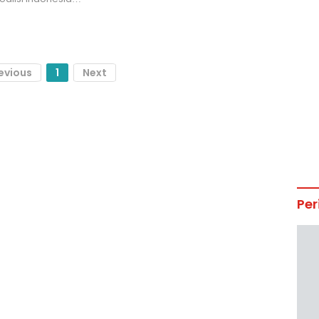
evious
1
Next
Per