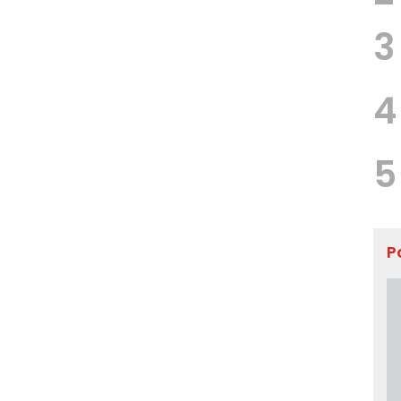
3
4
5
P