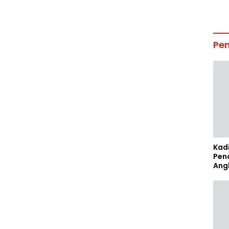
Pe
Kad
Pen
Ang