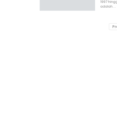
1997 hing
adalah…
Pr