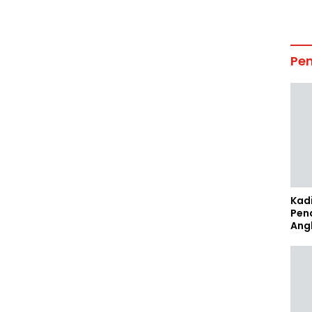
Pe
Kad
Pen
Ang