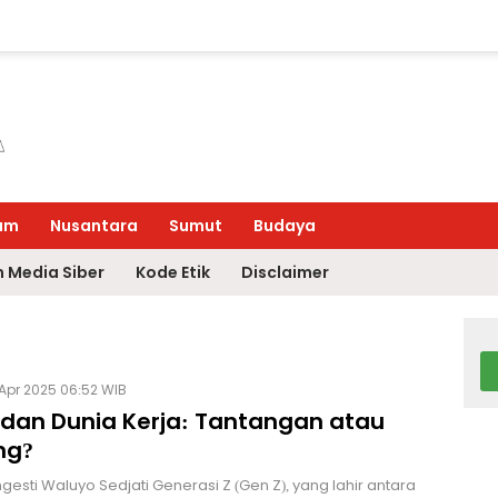
um
Nusantara
Sumut
Budaya
 Media Siber
Kode Etik
Disclaimer
Apr 2025 06:52 WIB
 dan Dunia Kerja: Tantangan atau
ng?
gesti Waluyo Sedjati Generasi Z (Gen Z), yang lahir antara