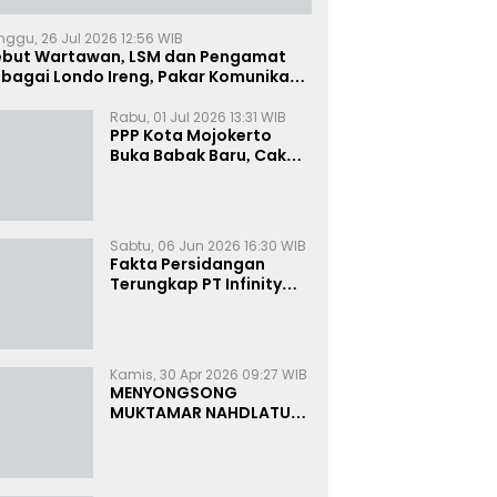
nggu, 26 Jul 2026 12:56 WIB
ebut Wartawan, LSM dan Pengamat
bagai Londo Ireng, Pakar Komunikasi:
uruk Rupa Cermin Dibelah
Rabu, 01 Jul 2026 13:31 WIB
PPP Kota Mojokerto
Buka Babak Baru, Cak
Rizky Canangkan Politik
Modern dan Inklusif
Sabtu, 06 Jun 2026 16:30 WIB
Fakta Persidangan
Terungkap PT Infinity
Setor Rutin ke Oknum
Bea Cukai, Analis: KPK
Terjebak Tunnel Vision
Kamis, 30 Apr 2026 09:27 WIB
MENYONGSONG
MUKTAMAR NAHDLATUL
ULAMA KE-35:
MEMBINCANG PELUANG,
MENGHITUNG SUARA