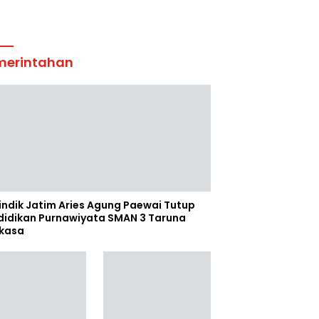
merintahan
indik Jatim Aries Agung Paewai Tutup
didikan Purnawiyata SMAN 3 Taruna
kasa