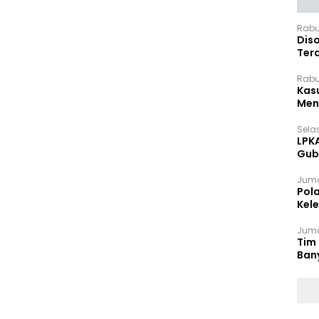
Rabu
Dis
Ter
Pan
Rabu
Kas
Meng
Selas
LPK
Gub
Sek
Juma
Pol
Kel
Ten
Juma
Tim 
Ban