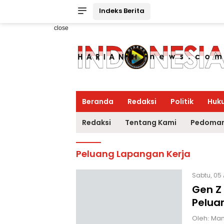
Indeks Berita
close
Beranda
Redaksi
Politik
Huk
Redaksi
Tentang Kami
Pedoman
Peluang Lapangan Kerja
Sabtu, 05 
Gen Z
Pelua
Oleh: Man