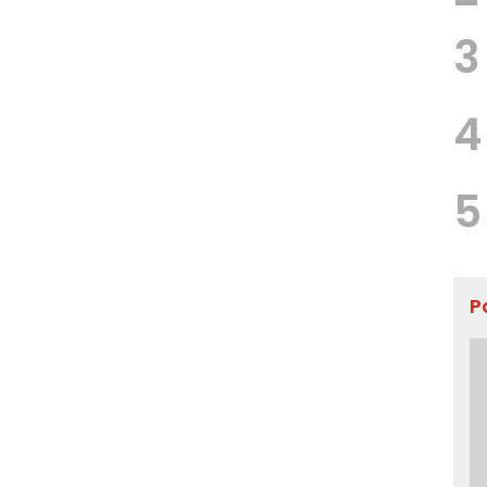
3
4
5
P