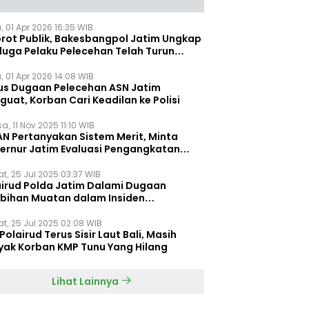
, 01 Apr 2026 16:35 WIB
orot Publik, Bakesbangpol Jatim Ungkap
duga Pelaku Pelecehan Telah Turun
gkat
, 01 Apr 2026 14:08 WIB
us Dugaan Pelecehan ASN Jatim
uat, Korban Cari Keadilan ke Polisi
a, 11 Nov 2025 11:10 WIB
AN Pertanyakan Sistem Merit, Minta
ernur Jatim Evaluasi Pengangkatan
dispora Jatim
t, 25 Jul 2025 03:37 WIB
airud Polda Jatim Dalami Dugaan
ebihan Muatan dalam Insiden
ggelamnya KMP Tunu Pratama Jaya
t, 25 Jul 2025 02:08 WIB
Polairud Terus Sisir Laut Bali, Masih
yak Korban KMP Tunu Yang Hilang
Lihat Lainnya