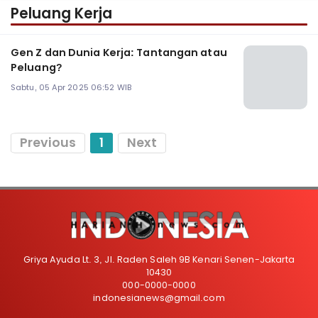
Peluang Kerja
Gen Z dan Dunia Kerja: Tantangan atau
Peluang?
Sabtu, 05 Apr 2025 06:52 WIB
Previous
1
Next
Griya Ayuda Lt. 3, Jl. Raden Saleh 9B Kenari Senen-Jakarta
10430
000-0000-0000
indonesianews@gmail.com