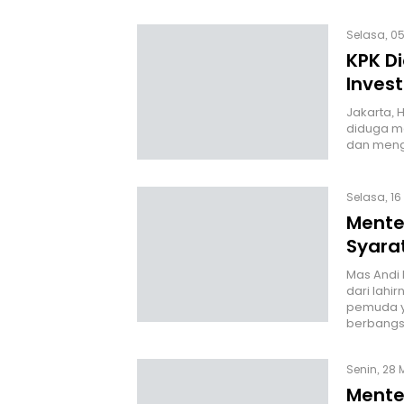
Selasa, 05
KPK D
Inves
Jakarta, 
diduga m
dan meng
Selasa, 16
Mente
Syara
Mas Andi 
dari lahi
pemuda ya
berbangsa
Senin, 28 
Menter