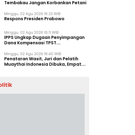
Tembakau Jangan Korbankan Petani
Minggu, 02 Agu 2026 16:23 WIB
Respons Presiden Prabowo
Minggu, 02 Agu 2026 16:11 WIB
IPPS Ungkap Dugaan Penyimpangan
Dana Kompensasi TPST
Banatargebang
Minggu, 02 Agu 2026 16:40 WIB
Penataran Wasit, Juri dan Pelatih
Muaythai Indonesia Dibuka, Empat
Tenaga IFMA Hadir di Jakarta
olitik