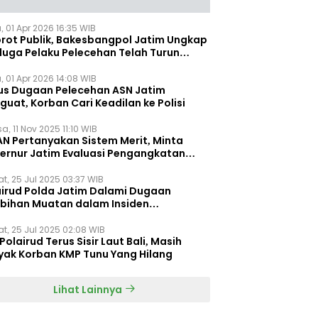
, 01 Apr 2026 16:35 WIB
orot Publik, Bakesbangpol Jatim Ungkap
duga Pelaku Pelecehan Telah Turun
gkat
, 01 Apr 2026 14:08 WIB
us Dugaan Pelecehan ASN Jatim
uat, Korban Cari Keadilan ke Polisi
a, 11 Nov 2025 11:10 WIB
AN Pertanyakan Sistem Merit, Minta
ernur Jatim Evaluasi Pengangkatan
dispora Jatim
t, 25 Jul 2025 03:37 WIB
airud Polda Jatim Dalami Dugaan
ebihan Muatan dalam Insiden
ggelamnya KMP Tunu Pratama Jaya
t, 25 Jul 2025 02:08 WIB
Polairud Terus Sisir Laut Bali, Masih
yak Korban KMP Tunu Yang Hilang
Lihat Lainnya