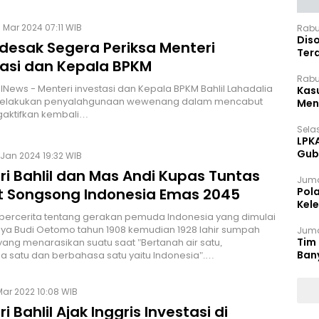
 Mar 2024 07:11 WIB
Rabu
Dis
idesak Segera Periksa Menteri
Ter
tasi dan Kepala BPKM
Pan
Rabu
HINews - Menteri investasi dan Kepala BPKM Bahlil Lahadalia
Kas
elakukan penyalahgunaan wewenang dalam mencabut
Meng
aktifkan kembali…
Selas
LPK
Gub
 Jan 2024 19:32 WIB
Sek
ri Bahlil dan Mas Andi Kupas Tuntas
Juma
t Songsong Indonesia Emas 2045
Pol
Kel
bercerita tentang gerakan pemuda Indonesia yang dimulai
Ten
rnya Budi Oetomo tahun 1908 kemudian 1928 lahir sumpah
Juma
Tim 
ng menarasikan suatu saat "Bertanah air satu,
Ban
 satu dan berbahasa satu yaitu Indonesia".…
Mar 2022 10:08 WIB
i Bahlil Ajak Inggris Investasi di