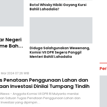
Botol Whisky Hibiki Goyang Kursi
Bahlil Lahadalia?
ar Negeri
me Bahlil
Diduga Salahgunakan Wewenang,
Komisi VII DPR Segera Panggil
Menteri Bahlil Lahadalia
Per
 Mar 2024 07:26 WIB
s Penataan Penggunaan Lahan dan
aan Investasi Dinilai Tumpang Tindih
HINews - Anggota Komisi VII DPR RI Mulyanto menilai
an Satuan Tugas Penataan Penggunaan Lahan dan
Investasi yang dipimpin…