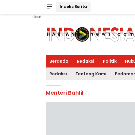
Indeks Berita
close
Beranda
Redaksi
Politik
Huk
Redaksi
Tentang Kami
Pedoman
Menteri Bahlil