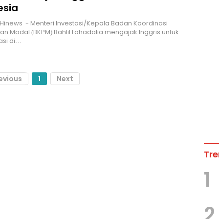
esia
Hinews - Menteri Investasi/Kepala Badan Koordinasi
 Modal (BKPM) Bahlil Lahadalia mengajak Inggris untuk
asi di…
evious
1
Next
Tre
1
2