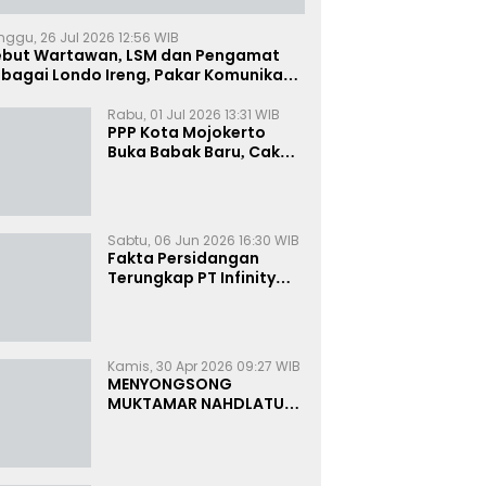
nggu, 26 Jul 2026 12:56 WIB
ebut Wartawan, LSM dan Pengamat
bagai Londo Ireng, Pakar Komunikasi:
uruk Rupa Cermin Dibelah
Rabu, 01 Jul 2026 13:31 WIB
PPP Kota Mojokerto
Buka Babak Baru, Cak
Rizky Canangkan Politik
Modern dan Inklusif
Sabtu, 06 Jun 2026 16:30 WIB
Fakta Persidangan
Terungkap PT Infinity
Setor Rutin ke Oknum
Bea Cukai, Analis: KPK
Terjebak Tunnel Vision
Kamis, 30 Apr 2026 09:27 WIB
MENYONGSONG
MUKTAMAR NAHDLATUL
ULAMA KE-35:
MEMBINCANG PELUANG,
MENGHITUNG SUARA