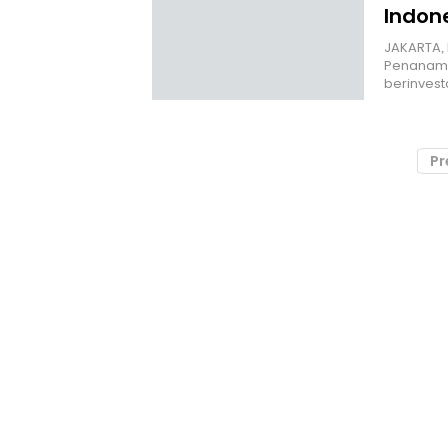
Indon
JAKARTA, 
Penanaman
berinvest
Pr