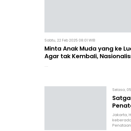
Sabtu, 22 Feb 2025 08:01 WIB
Minta Anak Muda yang ke Lu
Agar tak Kembali, Nasionalis
dan Noel Dipertanyakan
…
Selasa, 05
Satga
Penat
Jakarta, 
keberada
Penataan 