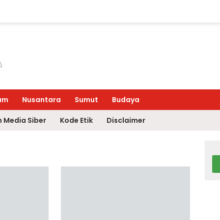
um
Nusantara
Sumut
Budaya
 Media Siber
Kode Etik
Disclaimer