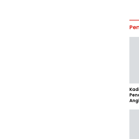
Pe
Kad
Pen
Ang