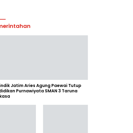
merintahan
indik Jatim Aries Agung Paewai Tutup
didikan Purnawiyata SMAN 3 Taruna
kasa