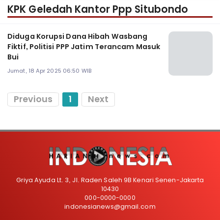
KPK Geledah Kantor Ppp Situbondo
Diduga Korupsi Dana Hibah Wasbang
Fiktif, Politisi PPP Jatim Terancam Masuk
Bui
Jumat, 18 Apr 2025 06:50 WIB
Previous
1
Next
Griya Ayuda Lt. 3, Jl. Raden Saleh 9B Kenari Senen-Jakarta
10430
000-0000-0000
indonesianews@gmail.com