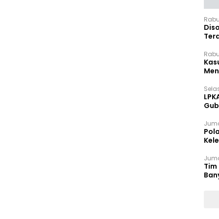
Rabu
Dis
Ter
Pan
Rabu
Kas
Meng
Selas
LPK
Gub
Sek
Juma
Pol
Kel
Ten
Juma
Tim 
Ban