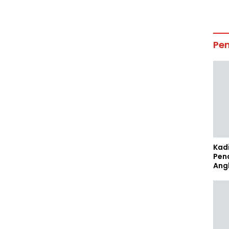
Pe
Kad
Pen
Ang