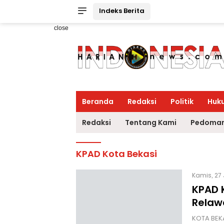
Indeks Berita
close
Beranda
Redaksi
Politik
Huk
Redaksi
Tentang Kami
Pedoman
KPAD Kota Bekasi
Kamis, 27
KPAD 
Relaw
KOTA BEKA