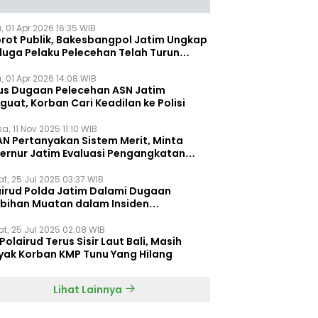
, 01 Apr 2026 16:35 WIB
orot Publik, Bakesbangpol Jatim Ungkap
duga Pelaku Pelecehan Telah Turun
gkat
, 01 Apr 2026 14:08 WIB
us Dugaan Pelecehan ASN Jatim
uat, Korban Cari Keadilan ke Polisi
a, 11 Nov 2025 11:10 WIB
AN Pertanyakan Sistem Merit, Minta
ernur Jatim Evaluasi Pengangkatan
dispora Jatim
t, 25 Jul 2025 03:37 WIB
airud Polda Jatim Dalami Dugaan
ebihan Muatan dalam Insiden
ggelamnya KMP Tunu Pratama Jaya
t, 25 Jul 2025 02:08 WIB
Polairud Terus Sisir Laut Bali, Masih
yak Korban KMP Tunu Yang Hilang
Lihat Lainnya