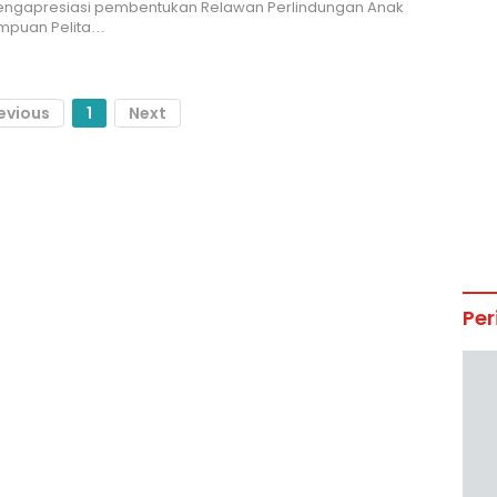
engapresiasi pembentukan Relawan Perlindungan Anak
mpuan Pelita…
evious
1
Next
Per