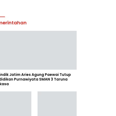
merintahan
indik Jatim Aries Agung Paewai Tutup
didikan Purnawiyata SMAN 3 Taruna
kasa