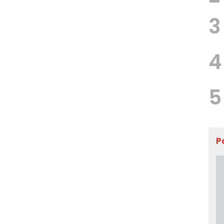
3
4
5
P