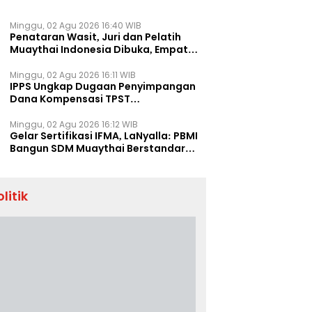
Minggu, 02 Agu 2026 16:40 WIB
Penataran Wasit, Juri dan Pelatih
Muaythai Indonesia Dibuka, Empat
Tenaga IFMA Hadir di Jakarta
Minggu, 02 Agu 2026 16:11 WIB
IPPS Ungkap Dugaan Penyimpangan
Dana Kompensasi TPST
Banatargebang
Minggu, 02 Agu 2026 16:12 WIB
Gelar Sertifikasi IFMA, LaNyalla: PBMI
Bangun SDM Muaythai Berstandar
Dunia
olitik