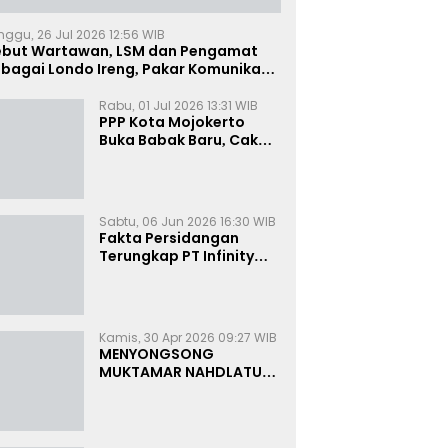
nggu, 26 Jul 2026 12:56 WIB
ebut Wartawan, LSM dan Pengamat
bagai Londo Ireng, Pakar Komunikasi:
uruk Rupa Cermin Dibelah
Rabu, 01 Jul 2026 13:31 WIB
PPP Kota Mojokerto
Buka Babak Baru, Cak
Rizky Canangkan Politik
Modern dan Inklusif
Sabtu, 06 Jun 2026 16:30 WIB
Fakta Persidangan
Terungkap PT Infinity
Setor Rutin ke Oknum
Bea Cukai, Analis: KPK
Terjebak Tunnel Vision
Kamis, 30 Apr 2026 09:27 WIB
MENYONGSONG
MUKTAMAR NAHDLATUL
ULAMA KE-35:
MEMBINCANG PELUANG,
MENGHITUNG SUARA