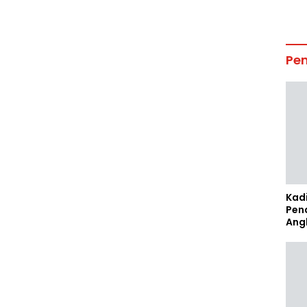
Pe
Kad
Pen
Ang