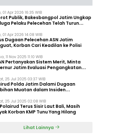
, 01 Apr 2026 16:35 WIB
orot Publik, Bakesbangpol Jatim Ungkap
duga Pelaku Pelecehan Telah Turun
gkat
, 01 Apr 2026 14:08 WIB
us Dugaan Pelecehan ASN Jatim
uat, Korban Cari Keadilan ke Polisi
a, 11 Nov 2025 11:10 WIB
AN Pertanyakan Sistem Merit, Minta
ernur Jatim Evaluasi Pengangkatan
dispora Jatim
t, 25 Jul 2025 03:37 WIB
airud Polda Jatim Dalami Dugaan
ebihan Muatan dalam Insiden
ggelamnya KMP Tunu Pratama Jaya
t, 25 Jul 2025 02:08 WIB
Polairud Terus Sisir Laut Bali, Masih
yak Korban KMP Tunu Yang Hilang
Lihat Lainnya