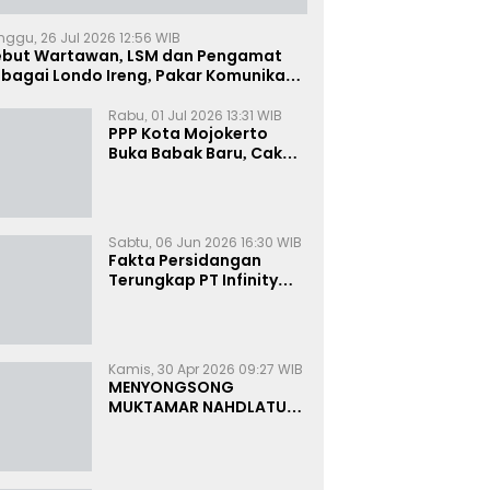
nggu, 26 Jul 2026 12:56 WIB
ebut Wartawan, LSM dan Pengamat
bagai Londo Ireng, Pakar Komunikasi:
uruk Rupa Cermin Dibelah
Rabu, 01 Jul 2026 13:31 WIB
PPP Kota Mojokerto
Buka Babak Baru, Cak
Rizky Canangkan Politik
Modern dan Inklusif
Sabtu, 06 Jun 2026 16:30 WIB
Fakta Persidangan
Terungkap PT Infinity
Setor Rutin ke Oknum
Bea Cukai, Analis: KPK
Terjebak Tunnel Vision
Kamis, 30 Apr 2026 09:27 WIB
MENYONGSONG
MUKTAMAR NAHDLATUL
ULAMA KE-35:
MEMBINCANG PELUANG,
MENGHITUNG SUARA