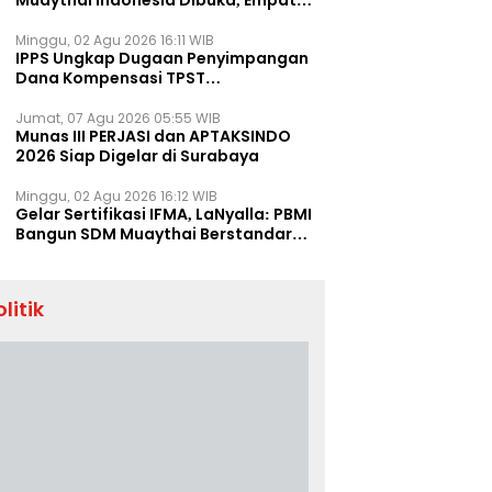
Muaythai Indonesia Dibuka, Empat
Tenaga IFMA Hadir di Jakarta
Minggu, 02 Agu 2026 16:11 WIB
IPPS Ungkap Dugaan Penyimpangan
Dana Kompensasi TPST
Banatargebang
Jumat, 07 Agu 2026 05:55 WIB
Munas III PERJASI dan APTAKSINDO
2026 Siap Digelar di Surabaya
Minggu, 02 Agu 2026 16:12 WIB
Gelar Sertifikasi IFMA, LaNyalla: PBMI
Bangun SDM Muaythai Berstandar
Dunia
olitik