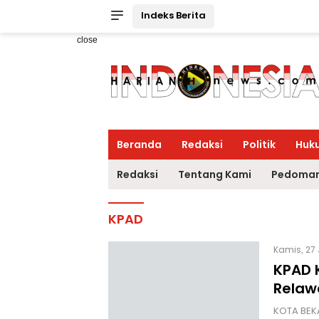
Indeks Berita
close
Beranda
Redaksi
Politik
Huk
Redaksi
Tentang Kami
Pedoman
KPAD
Kamis, 27
KPAD 
Relaw
KOTA BEKA