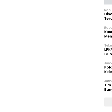
Rabu
Dis
Ter
Pan
Rabu
Kas
Meng
Selas
LPK
Gub
Sek
Juma
Pol
Kel
Ten
Juma
Tim 
Ban