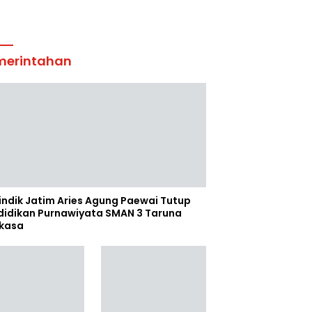
merintahan
indik Jatim Aries Agung Paewai Tutup
didikan Purnawiyata SMAN 3 Taruna
kasa