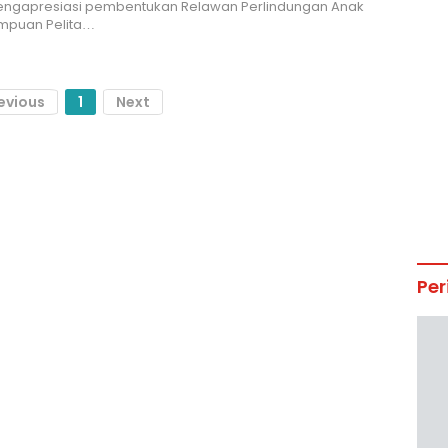
engapresiasi pembentukan Relawan Perlindungan Anak
mpuan Pelita…
evious
1
Next
Per