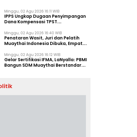
Minggu, 02 Agu 2026 16:11 WIB
IPPS Ungkap Dugaan Penyimpangan
Dana Kompensasi TPST
Banatargebang
Minggu, 02 Agu 2026 16:40 WIB
Penataran Wasit, Juri dan Pelatih
Muaythai Indonesia Dibuka, Empat
Tenaga IFMA Hadir di Jakarta
Minggu, 02 Agu 2026 16:12 WIB
Gelar Sertifikasi IFMA, LaNyalla: PBMI
Bangun SDM Muaythai Berstandar
Dunia
olitik