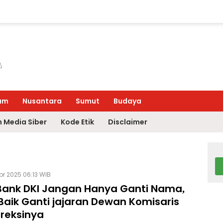
um
Nusantara
Sumut
Budaya
 Media Siber
Kode Etik
Disclaimer
pr 2025 06:13 WIB
Bank DKI Jangan Hanya Ganti Nama,
Baik Ganti jajaran Dewan Komisaris
ireksinya