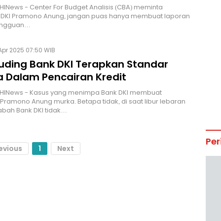
HINews - Center For Budget Analisis (CBA) meminta
 DKI Pramono Anung, jangan puas hanya membuat laporan
gangguan…
Apr 2025 07:50 WIB
uding Bank DKI Terapkan Standar
 Dalam Pencairan Kredit
 HINews - Kasus yang menimpa Bank DKI membuat
Pramono Anung murka. Betapa tidak, di saat libur lebaran
abah Bank DKI tidak…
Per
evious
1
Next