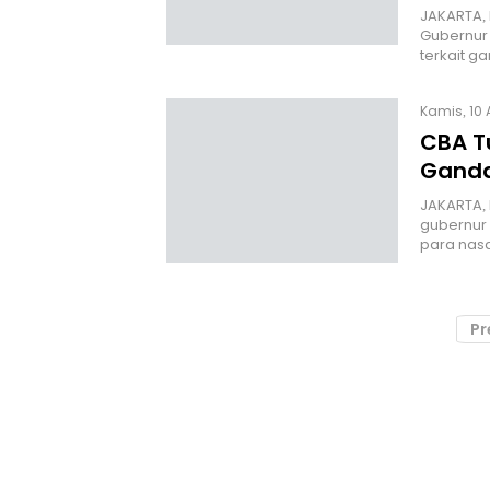
JAKARTA, 
Gubernur
terkait 
Kamis, 10 
CBA T
Ganda
JAKARTA,
gubernur 
para nas
Pr