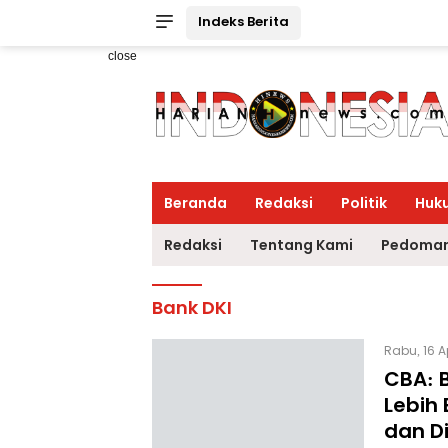
Indeks Berita
close
Beranda
Redaksi
Politik
Huk
Redaksi
Tentang Kami
Pedoman
Bank DKI
Rabu, 16 A
CBA: 
Lebih 
dan D