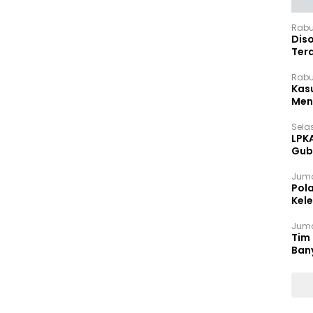
Rabu
Dis
Ter
Pan
Rabu
Kas
Meng
Selas
LPK
Gub
Sek
Juma
Pol
Kel
Ten
Juma
Tim 
Ban