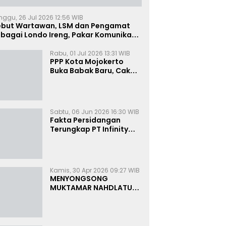
nggu, 26 Jul 2026 12:56 WIB
ebut Wartawan, LSM dan Pengamat
bagai Londo Ireng, Pakar Komunikasi:
uruk Rupa Cermin Dibelah
Rabu, 01 Jul 2026 13:31 WIB
PPP Kota Mojokerto
Buka Babak Baru, Cak
Rizky Canangkan Politik
Modern dan Inklusif
Sabtu, 06 Jun 2026 16:30 WIB
Fakta Persidangan
Terungkap PT Infinity
Setor Rutin ke Oknum
Bea Cukai, Analis: KPK
Terjebak Tunnel Vision
Kamis, 30 Apr 2026 09:27 WIB
MENYONGSONG
MUKTAMAR NAHDLATUL
ULAMA KE-35:
MEMBINCANG PELUANG,
MENGHITUNG SUARA