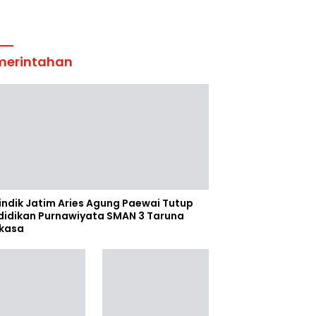
merintahan
indik Jatim Aries Agung Paewai Tutup
didikan Purnawiyata SMAN 3 Taruna
kasa