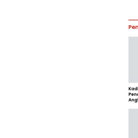
Pe
Kad
Pen
Ang