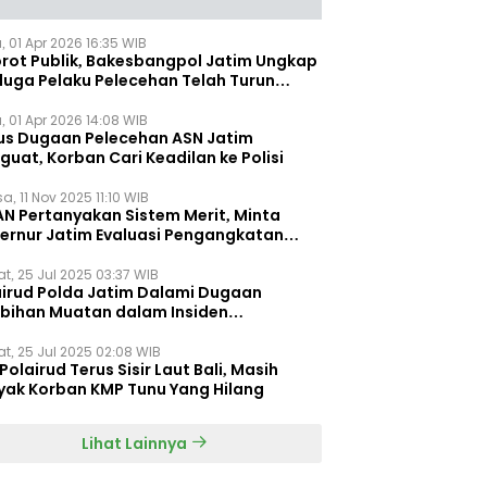
, 01 Apr 2026 16:35 WIB
orot Publik, Bakesbangpol Jatim Ungkap
duga Pelaku Pelecehan Telah Turun
gkat
, 01 Apr 2026 14:08 WIB
us Dugaan Pelecehan ASN Jatim
uat, Korban Cari Keadilan ke Polisi
a, 11 Nov 2025 11:10 WIB
AN Pertanyakan Sistem Merit, Minta
ernur Jatim Evaluasi Pengangkatan
dispora Jatim
t, 25 Jul 2025 03:37 WIB
airud Polda Jatim Dalami Dugaan
ebihan Muatan dalam Insiden
ggelamnya KMP Tunu Pratama Jaya
t, 25 Jul 2025 02:08 WIB
Polairud Terus Sisir Laut Bali, Masih
yak Korban KMP Tunu Yang Hilang
Lihat Lainnya