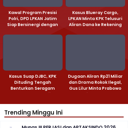
Kawal Program Presisi
Kasus Blueray Cargo,
Polri, DPD LPKAN Jatim
LPKAN Minta KPK Telusuri
Siap Bersinergi dengan
Aliran Dana ke Rekening
Polda Jatim
Heri Black
Kasus Suap DJBC, KPK
Dugaan Aliran Rp21 Miliar
Dituding Tengah
dan Drama Rokok Ilegal,
Benturkan Seragam
Gus Lilur Minta Prabowo
Cokelat dengan Hijau
Bertindak Tegas
Trending Minggu Ini
Munas III PERJASI dan APTAKSINDO 2026