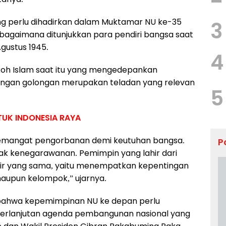
 perlu dihadirkan dalam Muktamar NU ke-35
3
gaimana ditunjukkan para pendiri bangsa saat
gustus 1945.
4
okoh Islam saat itu yang mengedepankan
tingan golongan merupakan teladan yang relevan
5
UK INDONESIA RAYA
emangat pengorbanan demi keutuhan bangsa.
P
ak kenegarawanan. Pemimpin yang lahir dari
kir yang sama, yaitu menempatkan kepentingan
maupun kelompok,” ujarnya.
n bahwa kepemimpinan NU ke depan perlu
erlanjutan agenda pembangunan nasional yang