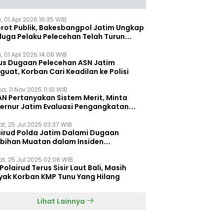
, 01 Apr 2026 16:35 WIB
orot Publik, Bakesbangpol Jatim Ungkap
duga Pelaku Pelecehan Telah Turun
gkat
, 01 Apr 2026 14:08 WIB
us Dugaan Pelecehan ASN Jatim
uat, Korban Cari Keadilan ke Polisi
a, 11 Nov 2025 11:10 WIB
AN Pertanyakan Sistem Merit, Minta
ernur Jatim Evaluasi Pengangkatan
dispora Jatim
t, 25 Jul 2025 03:37 WIB
airud Polda Jatim Dalami Dugaan
ebihan Muatan dalam Insiden
ggelamnya KMP Tunu Pratama Jaya
t, 25 Jul 2025 02:08 WIB
Polairud Terus Sisir Laut Bali, Masih
yak Korban KMP Tunu Yang Hilang
Lihat Lainnya