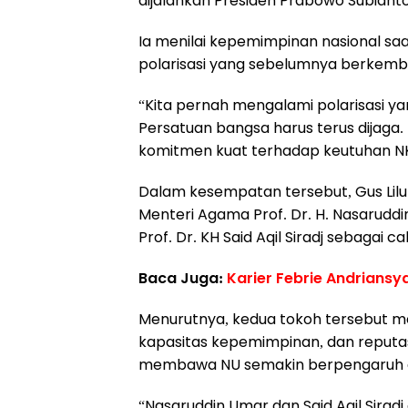
dijalankan Presiden Prabowo Subiant
Ia menilai kepemimpinan nasional s
polarisasi yang sebelumnya berkemb
“Kita pernah mengalami polarisasi ya
Persatuan bangsa harus terus dijaga.
komitmen kuat terhadap keutuhan NKRI
Dalam kesempatan tersebut, Gus Li
Menteri Agama Prof. Dr. H. Nasarudd
Prof. Dr. KH Said Aqil Siradj sebagai 
Baca Juga:
Karier Febrie Andriansy
Menurutnya, kedua tokoh tersebut me
kapasitas kepemimpinan, dan reputas
membawa NU semakin berpengaruh di 
“Nasaruddin Umar dan Said Aqil Siradj 