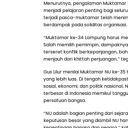
Menurutnya, pengalaman Muktamar N
menjadi pelajaran penting bagi seluru
terjadi pasca-muktamar telah menim
berdampak pada soliditas organisasi.
“Muktamar ke-34 Lampung harus menja
Salah memilih pemimpin, dampaknya s
terseret konflik berkepanjangan, b
menjauh dari khittah perjuangan,” te
Gus Lilur menilai Muktamar NU ke-35 
yang lebih luas. Di tengah ketidakpa
sosial, ekonomi, dan politik nasional
terbesar di Indonesia memikul tanggu
persatuan bangsa.
“NU adalah bagian penting dari sejarah 
keputusan besar yang diambil NU haru
kepentingan bangsa dan negara,” ka