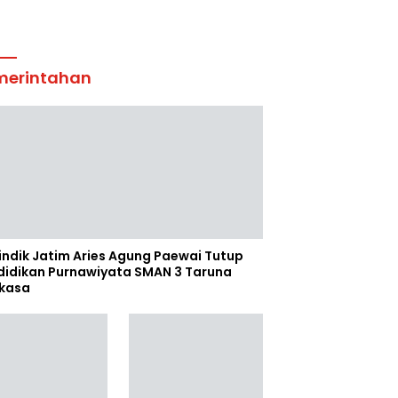
merintahan
indik Jatim Aries Agung Paewai Tutup
didikan Purnawiyata SMAN 3 Taruna
kasa