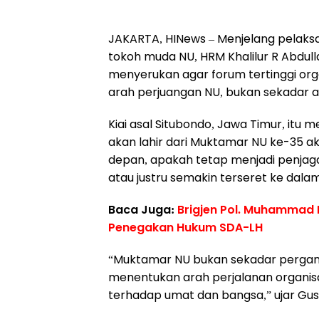
JAKARTA, HINews – Menjelang pelaks
tokoh muda NU, HRM Khalilur R Abdulla
menyerukan agar forum tertinggi or
arah perjuangan NU, bukan sekadar 
Kiai asal Situbondo, Jawa Timur, it
akan lahir dari Muktamar NU ke-35 a
depan, apakah tetap menjadi penjag
atau justru semakin terseret ke dalam
Baca Juga:
Brigjen Pol. Muhammad 
Penegakan Hukum SDA-LH
“Muktamar NU bukan sekadar pergan
menentukan arah perjalanan organisa
terhadap umat dan bangsa,” ujar Gus 