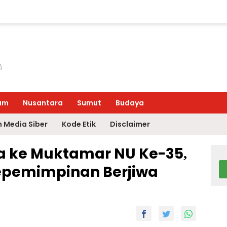
um
Nusantara
Sumut
Budaya
 Media Siber
Kode Etik
Disclaimer
a ke Muktamar NU Ke-35,
Kepemimpinan Berjiwa