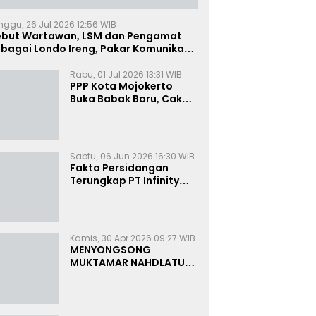
nggu, 26 Jul 2026 12:56 WIB
ebut Wartawan, LSM dan Pengamat
bagai Londo Ireng, Pakar Komunikasi:
uruk Rupa Cermin Dibelah
Rabu, 01 Jul 2026 13:31 WIB
PPP Kota Mojokerto
Buka Babak Baru, Cak
Rizky Canangkan Politik
Modern dan Inklusif
Sabtu, 06 Jun 2026 16:30 WIB
Fakta Persidangan
Terungkap PT Infinity
Setor Rutin ke Oknum
Bea Cukai, Analis: KPK
Terjebak Tunnel Vision
Kamis, 30 Apr 2026 09:27 WIB
MENYONGSONG
MUKTAMAR NAHDLATUL
ULAMA KE-35:
MEMBINCANG PELUANG,
MENGHITUNG SUARA