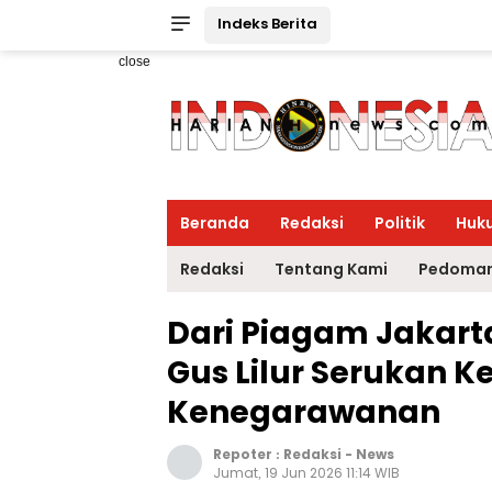
Indeks Berita
close
Beranda
Redaksi
Politik
Huk
Redaksi
Tentang Kami
Pedoman
Dari Piagam Jakart
Gus Lilur Serukan 
Kenegarawanan
Repoter :
Redaksi
-
News
Jumat, 19 Jun 2026 11:14 WIB