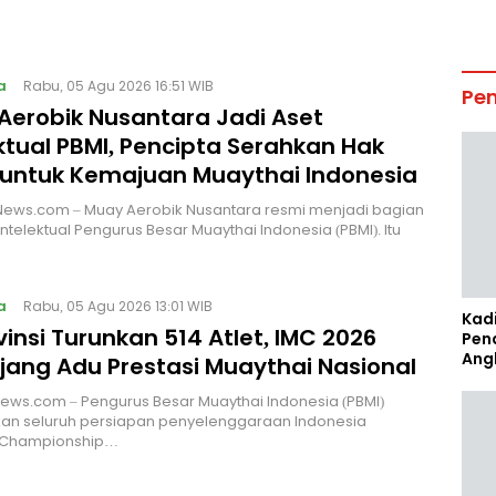
a
Rabu, 05 Agu 2026 16:51 WIB
Pe
Aerobik Nusantara Jadi Aset
ktual PBMI, Pencipta Serahkan Hak
 untuk Kemajuan Muaythai Indonesia
News.com – Muay Aerobik Nusantara resmi menjadi bagian
intelektual Pengurus Besar Muaythai Indonesia (PBMI). Itu
a
Rabu, 05 Agu 2026 13:01 WIB
Kad
vinsi Turunkan 514 Atlet, IMC 2026
Pen
Ang
Ajang Adu Prestasi Muaythai Nasional
News.com – Pengurus Besar Muaythai Indonesia (PBMI)
an seluruh persiapan penyelenggaraan Indonesia
 Championship…