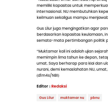
memiliki kapasitas untuk memperkuat 
internasional. NU membutuhkan kepe
keilmuan sekaligus mampu menjawab 
Gus Lilur juga mengingatkan agar p
berdasarkan kapasitas keulamaan, in
semata-mata pertimbangan politik pr
“Muktamar kali ini adalah ujian sejara
memimpin lima tahun ke depan, teta
umat. Saya berharap para kiai dan 
nurani, demi kemaslahatan NU, umat,
(d1m4s/NBI)
Editor :
Redaksi
Gus Lilur
muktamar nu
pbnu