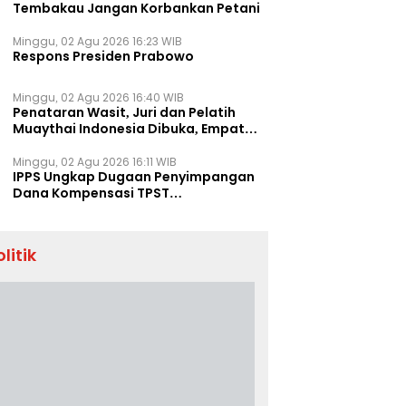
Tembakau Jangan Korbankan Petani
Minggu, 02 Agu 2026 16:23 WIB
Respons Presiden Prabowo
Minggu, 02 Agu 2026 16:40 WIB
Penataran Wasit, Juri dan Pelatih
Muaythai Indonesia Dibuka, Empat
Tenaga IFMA Hadir di Jakarta
Minggu, 02 Agu 2026 16:11 WIB
IPPS Ungkap Dugaan Penyimpangan
Dana Kompensasi TPST
Banatargebang
olitik