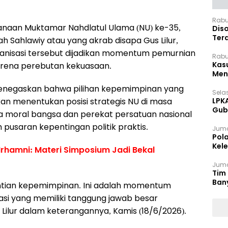
Rabu
anaan Muktamar Nahdlatul Ulama (NU) ke-35,
Dis
Ter
h Sahlawiy atau yang akrab disapa Gus Lilur,
Pan
ganisasi tersebut dijadikan momentum pemurnian
Rabu
Kas
arena perebutan kekuasaan.
Meng
u menegaskan bahwa pilihan kepemimpinan yang
Selas
kan menentukan posisi strategis NU di masa
LPK
Gub
a moral bangsa dan perekat persatuan nasional
Sek
 pusaran kepentingan politik praktis.
Juma
Pol
Kel
Irhamni: Materi Simposium Jadi Bekal
Ten
Juma
Tim 
Ban
tian kepemimpinan. Ini adalah momentum
si yang memiliki tanggung jawab besar
Lilur dalam keterangannya, Kamis (18/6/2026).