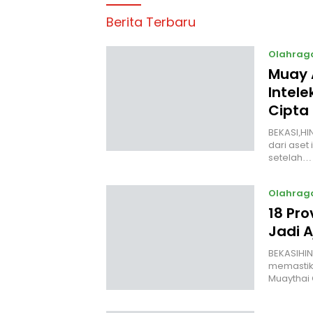
Berita Terbaru
Olahrag
Muay 
Intele
Cipta
BEKASI,HI
dari aset 
setelah…
Olahrag
18 Pro
Jadi 
‎BEKASIHI
memastik
Muaythai