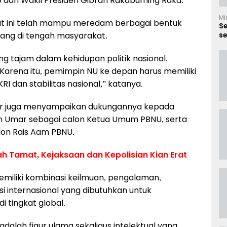
o dan Wakil Presiden Gibran Rakabuming Raka.
Mi
aat ini telah mampu meredam berbagai bentuk
S
ang di tengah masyarakat.
se
B
ng tajam dalam kehidupan politik nasional.
 Karena itu, pemimpin NU ke depan harus memiliki
 dan stabilitas nasional,” katanya.
lur juga menyampaikan dukungannya kepada
in Umar sebagai calon Ketua Umum PBNU, serta
calon Rais Aam PBNU.
ah Tamat, Kejaksaan dan Kepolisian Kian Erat
miliki kombinasi keilmuan, pengalaman,
i internasional yang dibutuhkan untuk
tingkat global.
adalah figur ulama sekaligus intelektual yang