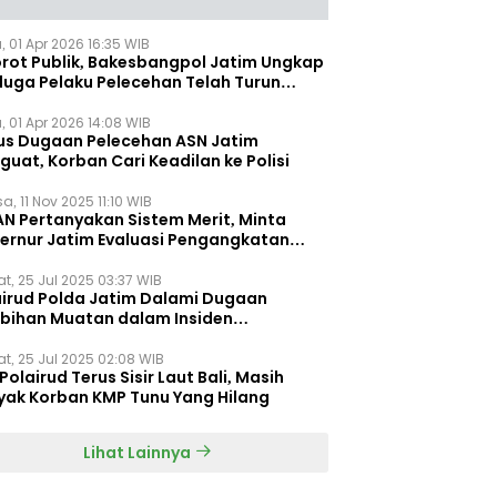
, 01 Apr 2026 16:35 WIB
orot Publik, Bakesbangpol Jatim Ungkap
duga Pelaku Pelecehan Telah Turun
gkat
, 01 Apr 2026 14:08 WIB
us Dugaan Pelecehan ASN Jatim
uat, Korban Cari Keadilan ke Polisi
a, 11 Nov 2025 11:10 WIB
AN Pertanyakan Sistem Merit, Minta
ernur Jatim Evaluasi Pengangkatan
dispora Jatim
t, 25 Jul 2025 03:37 WIB
airud Polda Jatim Dalami Dugaan
ebihan Muatan dalam Insiden
ggelamnya KMP Tunu Pratama Jaya
t, 25 Jul 2025 02:08 WIB
Polairud Terus Sisir Laut Bali, Masih
yak Korban KMP Tunu Yang Hilang
Lihat Lainnya