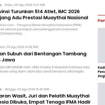
a
Rabu, 05 Agu 2026 13:01 WIB
vinsi Turunkan 514 Atlet, IMC 2026
Ajang Adu Prestasi Muaythai Nasional
Pe
News.com – Pengurus Besar Muaythai Indonesia (PBMI)
an seluruh persiapan penyelenggaraan Indonesia
 Championship…
enin, 03 Agu 2026 14:38 WIB
an Subuh dari Bentangan Tambang
 Jawa
I DIRI SENDIRI Oleh: HRM. Khalilur R Abdullah Sahlawiy Ada
Kad
asaan yang diam-diam kita rawat bersama: kita begitu
Pen
Ang
a
Minggu, 02 Agu 2026 16:40 WIB
ran Wasit, Juri dan Pelatih Muaythai
esia Dibuka, Empat Tenaga IFMA Hadir