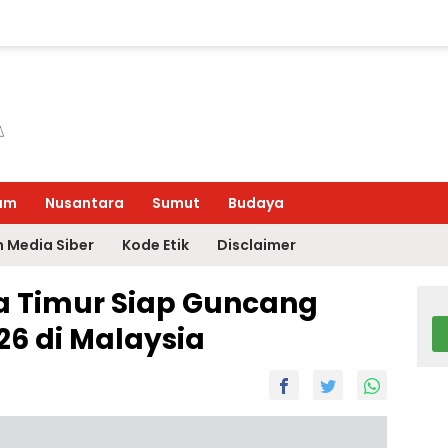
um
Nusantara
Sumut
Budaya
 Media Siber
Kode Etik
Disclaimer
a Timur Siap Guncang
26 di Malaysia