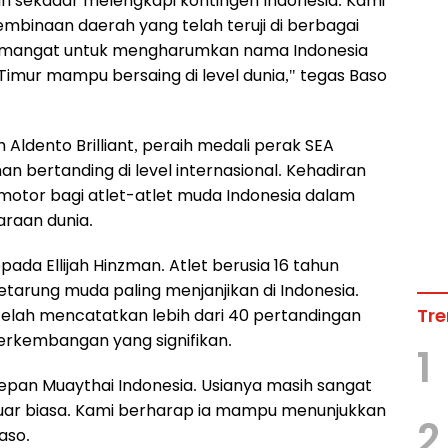
n sekadar melengkapi kontingen Indonesia. Kami
mbinaan daerah yang telah teruji di berbagai
semangat untuk mengharumkan nama Indonesia
mur mampu bersaing di level dunia," tegas Baso
Aldento Brilliant, peraih medali perak SEA
 bertanding di level internasional. Kehadiran
otor bagi atlet-atlet muda Indonesia dalam
araan dunia.
epada Ellijah Hinzman. Atlet berusia 16 tahun
petarung muda paling menjanjikan di Indonesia.
Tre
h telah mencatatkan lebih dari 40 pertandingan
erkembangan yang signifikan.
1
 depan Muaythai Indonesia. Usianya masih sangat
luar biasa. Kami berharap ia mampu menunjukkan
2
aso.