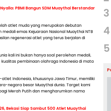
 LaNyalla: PBMI Bangun SDM Muaythai Berstandar
3
mlah atlet muda yang merupakan debutan
4
h medali emas Kejuaraan Nasional Muaythai NTB
lan regenerasi atlet yang terus berjalan di
5
ia kali ini bukan hanya soal perolehan medali,
 kualitas pembinaan olahraga Indonesia di mata
P
atlet Indonesia, khususnya Jawa Timur, memiliki
gara-negara besar Muaythai dunia. Target kami
i bagi Merah Putih dan mengharumkan nama
6, Bekasi Siap Sambut 500 Atlet Muaythai