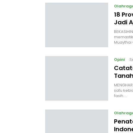
Olahrag
18 Pro
Jadi 
‎BEKASIHI
memastik
Muaythai
Opini
S
Catat
Tanah
MENGHARGA
satu kebi
fasih…
Olahrag
Penata
Indon