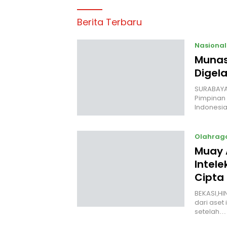
Berita Terbaru
Nasional
Munas
Digela
SURABAYA,
Pimpinan 
Indonesia
Olahrag
Muay 
Intele
Cipta
BEKASI,HI
dari aset 
setelah…