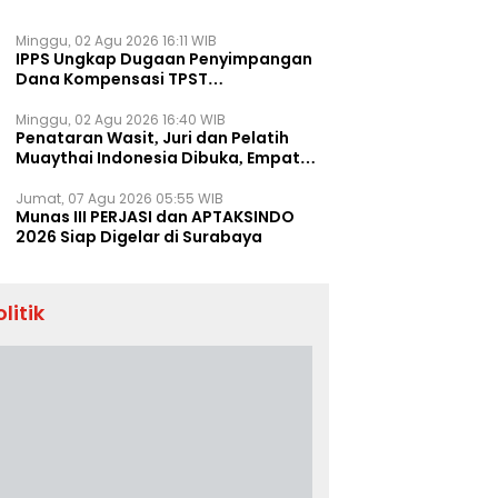
Minggu, 02 Agu 2026 16:11 WIB
IPPS Ungkap Dugaan Penyimpangan
Dana Kompensasi TPST
Banatargebang
Minggu, 02 Agu 2026 16:40 WIB
Penataran Wasit, Juri dan Pelatih
Muaythai Indonesia Dibuka, Empat
Tenaga IFMA Hadir di Jakarta
Jumat, 07 Agu 2026 05:55 WIB
Munas III PERJASI dan APTAKSINDO
2026 Siap Digelar di Surabaya
olitik