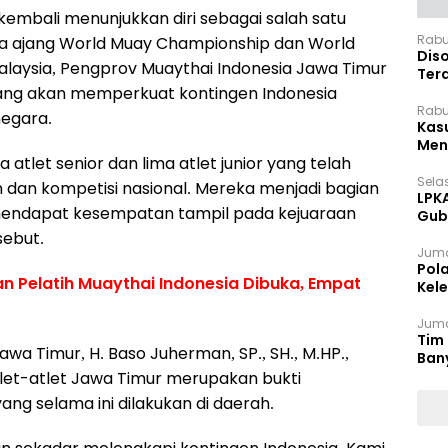
embali menunjukkan diri sebagai salah satu
Rabu
da ajang World Muay Championship dan World
Dis
laysia, Pengprov Muaythai Indonesia Jawa Timur
Ter
yang akan memperkuat kontingen Indonesia
Pan
Rabu
negara.
Kas
Meng
a atlet senior dan lima atlet junior yang telah
Selas
dan kompetisi nasional. Mereka menjadi bagian
LPK
g mendapat kesempatan tampil pada kejuaraan
Gub
Sek
sebut.
Juma
Pol
an Pelatih Muaythai Indonesia Dibuka, Empat
Kel
Ten
Juma
Tim 
wa Timur, H. Baso Juherman, SP., SH., M.HP.,
Ban
et-atlet Jawa Timur merupakan bukti
ng selama ini dilakukan di daerah.