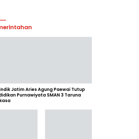
merintahan
indik Jatim Aries Agung Paewai Tutup
didikan Purnawiyata SMAN 3 Taruna
kasa