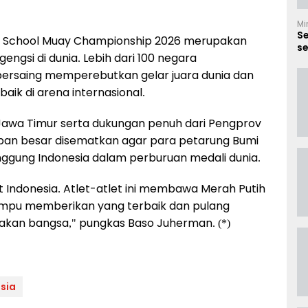
Mi
S
d School Muay Championship 2026 merupakan
se
engsi di dunia. Lebih dari 100 negara
B
bersaing memperebutkan gelar juara dunia dan
aik di arena internasional.
Jawa Timur serta dukungan penuh dari Pengprov
apan besar disematkan agar para petarung Bumi
ggung Indonesia dalam perburuan medali dunia.
Indonesia. Atlet-atlet ini membawa Merah Putih
mpu memberikan yang terbaik dan pulang
an bangsa," pungkas Baso Juherman. (*)
sia