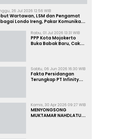
nggu, 26 Jul 2026 12:56 WIB
ebut Wartawan, LSM dan Pengamat
bagai Londo Ireng, Pakar Komunikasi:
uruk Rupa Cermin Dibelah
Rabu, 01 Jul 2026 13:31 WIB
PPP Kota Mojokerto
Buka Babak Baru, Cak
Rizky Canangkan Politik
Modern dan Inklusif
Sabtu, 06 Jun 2026 16:30 WIB
Fakta Persidangan
Terungkap PT Infinity
Setor Rutin ke Oknum
Bea Cukai, Analis: KPK
Terjebak Tunnel Vision
Kamis, 30 Apr 2026 09:27 WIB
MENYONGSONG
MUKTAMAR NAHDLATUL
ULAMA KE-35:
MEMBINCANG PELUANG,
MENGHITUNG SUARA