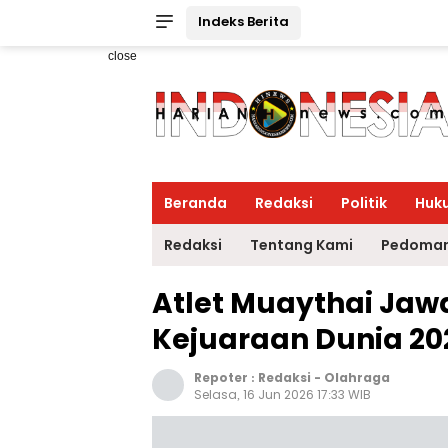
Indeks Berita
close
Beranda
Redaksi
Politik
Huk
Redaksi
Tentang Kami
Pedoman
Atlet Muaythai Jaw
Kejuaraan Dunia 20
Repoter :
Redaksi
-
Olahraga
Selasa, 16 Jun 2026 17:33 WIB