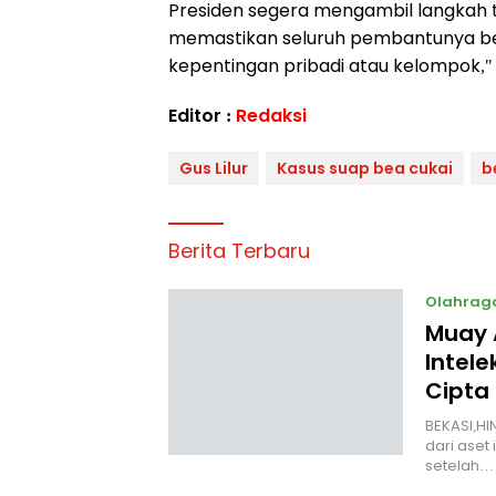
Presiden segera mengambil langkah
memastikan seluruh pembantunya bek
kepentingan pribadi atau kelompok," 
Editor :
Redaksi
Gus Lilur
Kasus suap bea cukai
b
Berita Terbaru
Olahrag
Muay 
Intele
Cipta
BEKASI,HI
dari aset 
setelah…