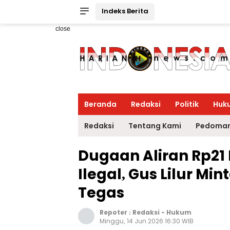
Indeks Berita
close
Beranda
Redaksi
Politik
Huk
Redaksi
Tentang Kami
Pedoman
Dugaan Aliran Rp21
Ilegal, Gus Lilur Mi
Tegas
Repoter :
Redaksi
-
Hukum
Minggu, 14 Jun 2026 16:30 WIB