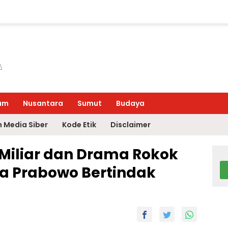
um
Nusantara
Sumut
Budaya
 Media Siber
Kode Etik
Disclaimer
 Miliar dan Drama Rokok
nta Prabowo Bertindak