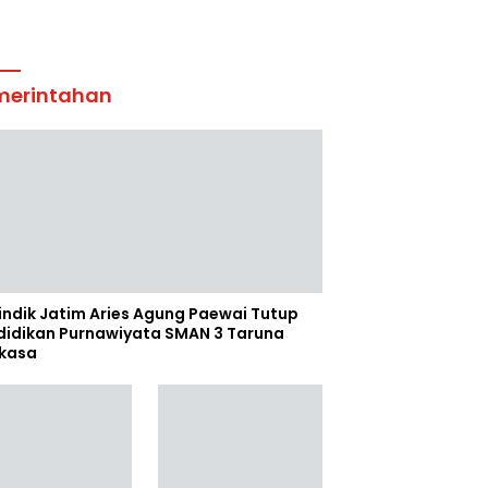
merintahan
indik Jatim Aries Agung Paewai Tutup
didikan Purnawiyata SMAN 3 Taruna
kasa