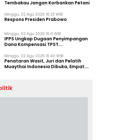
Tembakau Jangan Korbankan Petani
Minggu, 02 Agu 2026 16:23 WIB
Respons Presiden Prabowo
Minggu, 02 Agu 2026 16:11 WIB
IPPS Ungkap Dugaan Penyimpangan
Dana Kompensasi TPST
Banatargebang
Minggu, 02 Agu 2026 16:40 WIB
Penataran Wasit, Juri dan Pelatih
Muaythai Indonesia Dibuka, Empat
Tenaga IFMA Hadir di Jakarta
olitik