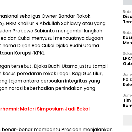
Rabu
nasional sekaligus Owner Bandar Rokok
Dis
Ter
, HRM Khalilur R Abdullah Sahlawiy atau yang
Pan
residen Prabowo Subianto mengambil langkah
Rabu
Kas
 Bea dan Cukai menyusul mencuatnya dugaan
Meng
t nama Dirjen Bea Cukai Djaka Budhi Utama
asan Korupsi (KPK).
Selas
LPK
Gub
ngan tersebut, Djaka Budhi Utama justru tampil
Sek
asus peredaran rokok ilegal. Bagi Gus Lilur,
Juma
Pol
ang tajam antara persoalan integritas yang
Kel
gan narasi keberhasilan penindakan yang
Ten
Juma
Tim 
Ban
Irhamni: Materi Simposium Jadi Bekal
den benar-benar membantu Presiden menjalankan