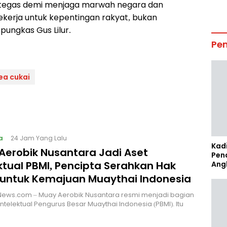
 tegas demi menjaga marwah negara dan
erja untuk kepentingan rakyat, bukan
pungkas Gus Lilur.
Pe
ea cukai
a
24 Jam Yang Lalu
Kad
Aerobik Nusantara Jadi Aset
Pen
ktual PBMI, Pencipta Serahkan Hak
Ang
 untuk Kemajuan Muaythai Indonesia
News.com – Muay Aerobik Nusantara resmi menjadi bagian
intelektual Pengurus Besar Muaythai Indonesia (PBMI). Itu