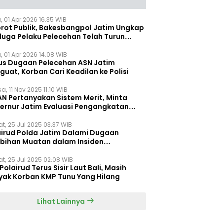
, 01 Apr 2026 16:35 WIB
orot Publik, Bakesbangpol Jatim Ungkap
duga Pelaku Pelecehan Telah Turun
gkat
, 01 Apr 2026 14:08 WIB
us Dugaan Pelecehan ASN Jatim
uat, Korban Cari Keadilan ke Polisi
a, 11 Nov 2025 11:10 WIB
AN Pertanyakan Sistem Merit, Minta
ernur Jatim Evaluasi Pengangkatan
dispora Jatim
t, 25 Jul 2025 03:37 WIB
airud Polda Jatim Dalami Dugaan
ebihan Muatan dalam Insiden
ggelamnya KMP Tunu Pratama Jaya
t, 25 Jul 2025 02:08 WIB
Polairud Terus Sisir Laut Bali, Masih
yak Korban KMP Tunu Yang Hilang
Lihat Lainnya