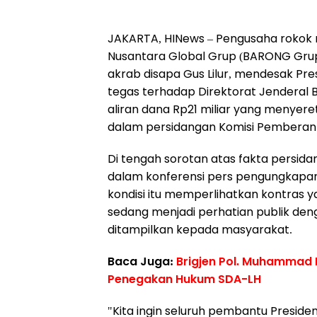
JAKARTA, HINews – Pengusaha rokok 
Nusantara Global Grup (BARONG Grup)
akrab disapa Gus Lilur, mendesak P
tegas terhadap Direktorat Jenderal
aliran dana Rp21 miliar yang menyere
dalam persidangan Komisi Pemberant
Di tengah sorotan atas fakta persida
dalam konferensi pers pengungkapan k
kondisi itu memperlihatkan kontras y
sedang menjadi perhatian publik den
ditampilkan kepada masyarakat.
Baca Juga:
Brigjen Pol. Muhammad 
Penegakan Hukum SDA-LH
"Kita ingin seluruh pembantu Presi