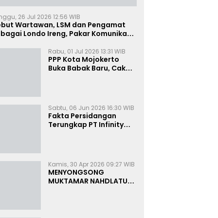
nggu, 26 Jul 2026 12:56 WIB
ebut Wartawan, LSM dan Pengamat
bagai Londo Ireng, Pakar Komunikasi:
uruk Rupa Cermin Dibelah
Rabu, 01 Jul 2026 13:31 WIB
PPP Kota Mojokerto
Buka Babak Baru, Cak
Rizky Canangkan Politik
Modern dan Inklusif
Sabtu, 06 Jun 2026 16:30 WIB
Fakta Persidangan
Terungkap PT Infinity
Setor Rutin ke Oknum
Bea Cukai, Analis: KPK
Terjebak Tunnel Vision
Kamis, 30 Apr 2026 09:27 WIB
MENYONGSONG
MUKTAMAR NAHDLATUL
ULAMA KE-35:
MEMBINCANG PELUANG,
MENGHITUNG SUARA