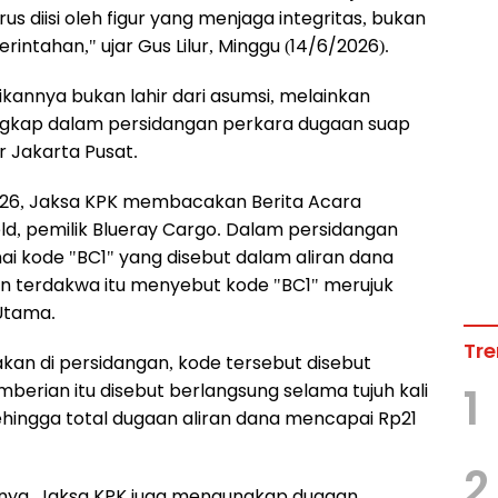
s diisi oleh figur yang menjaga integritas, bukan
intahan," ujar Gus Lilur, Minggu (14/6/2026).
aikannya bukan lahir dari asumsi, melainkan
ngkap dalam persidangan perkara dugaan suap
r Jakarta Pusat.
2026, Jaksa KPK membacakan Berita Acara
ld, pemilik Blueray Cargo. Dalam persidangan
 kode "BC1" yang disebut dalam aliran dana
n terdakwa itu menyebut kode "BC1" merujuk
 Utama.
Tre
an di persidangan, kode tersebut disebut
mberian itu disebut berlangsung selama tujuh kali
1
sehingga total dugaan aliran dana mencapai Rp21
2
umnya, Jaksa KPK juga mengungkap dugaan