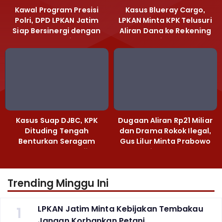
Kawal Program Presisi
Kasus Blueray Cargo,
Polri, DPD LPKAN Jatim
LPKAN Minta KPK Telusuri
Siap Bersinergi dengan
Aliran Dana ke Rekening
Polda Jatim
Heri Black
Kasus Suap DJBC, KPK
Dugaan Aliran Rp21 Miliar
Dituding Tengah
dan Drama Rokok Ilegal,
Benturkan Seragam
Gus Lilur Minta Prabowo
Cokelat dengan Hijau
Bertindak Tegas
Trending Minggu Ini
1
LPKAN Jatim Minta Kebijakan Tembakau
Jangan Korbankan Petani