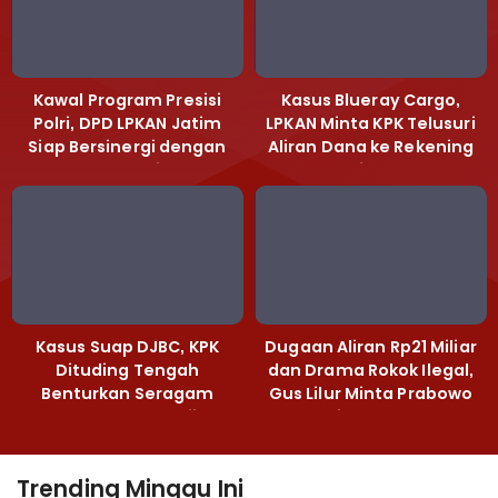
Kawal Program Presisi
Kasus Blueray Cargo,
Polri, DPD LPKAN Jatim
LPKAN Minta KPK Telusuri
Siap Bersinergi dengan
Aliran Dana ke Rekening
Polda Jatim
Heri Black
Kasus Suap DJBC, KPK
Dugaan Aliran Rp21 Miliar
Dituding Tengah
dan Drama Rokok Ilegal,
Benturkan Seragam
Gus Lilur Minta Prabowo
Cokelat dengan Hijau
Bertindak Tegas
Trending Minggu Ini