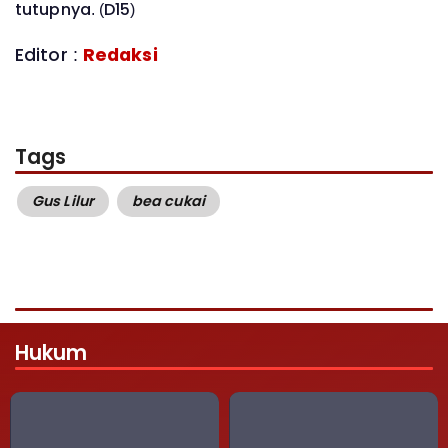
tutupnya. (D15)
Editor :
Redaksi
Tags
Gus Lilur
bea cukai
Hukum