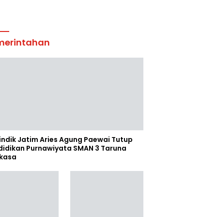
merintahan
indik Jatim Aries Agung Paewai Tutup
didikan Purnawiyata SMAN 3 Taruna
kasa