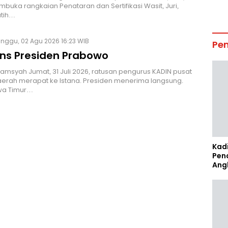
buka rangkaian Penataran dan Sertifikasi Wasit, Juri,
atih…
inggu, 02 Agu 2026 16:23 WIB
Pe
ns Presiden Prabowo
Alamsyah Jumat, 31 Juli 2026, ratusan pengurus KADIN pusat
erah merapat ke Istana. Presiden menerima langsung.
wa Timur…
Kad
Pen
Ang