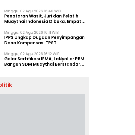
Minggu, 02 Agu 2026 16:40 WIB
Penataran Wasit, Juri dan Pelatih
Muaythai Indonesia Dibuka, Empat
Tenaga IFMA Hadir di Jakarta
Minggu, 02 Agu 2026 16:11 WIB
IPPS Ungkap Dugaan Penyimpangan
Dana Kompensasi TPST
Banatargebang
Minggu, 02 Agu 2026 16:12 WIB
Gelar Sertifikasi IFMA, LaNyalla: PBMI
Bangun SDM Muaythai Berstandar
Dunia
olitik