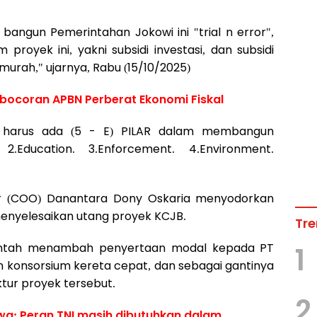
bangun Pemerintahan Jokowi ini "trial n error",
proyek ini, yakni subsidi investasi, dan subsidi
murah," ujarnya, Rabu (15/10/2025)
ebocoran APBN Perberat Ekonomi Fiskal
ur harus ada (5 - E) PILAR dalam membangun
g. 2.Education. 3.Enforcement. 4.Environment.
er (COO) Danantara Dony Oskaria menyodorkan
enyelesaikan utang proyek KCJB.
Tre
intah menambah penyertaan modal kepada PT
1
n konsorsium kereta cepat, dan sebagai gantinya
tur proyek tersebut.
2
: Peran TNI masih dibutuhkan dalam