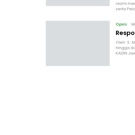
resmi mem
serta Pel
Opini
M
Respo
Oleh: S. 
hingga da
KADIN Ja