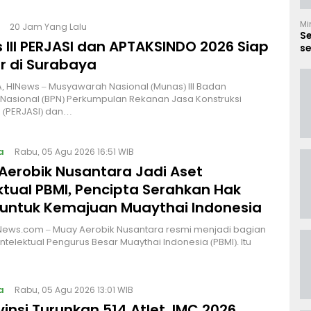
Mi
20 Jam Yang Lalu
S
 III PERJASI dan APTAKSINDO 2026 Siap
se
B
r di Surabaya
 HINews – Musyawarah Nasional (Munas) III Badan
Nasional (BPN) Perkumpulan Rekanan Jasa Konstruksi
 (PERJASI) dan…
a
Rabu, 05 Agu 2026 16:51 WIB
Aerobik Nusantara Jadi Aset
ktual PBMI, Pencipta Serahkan Hak
 untuk Kemajuan Muaythai Indonesia
News.com – Muay Aerobik Nusantara resmi menjadi bagian
intelektual Pengurus Besar Muaythai Indonesia (PBMI). Itu
a
Rabu, 05 Agu 2026 13:01 WIB
vinsi Turunkan 514 Atlet, IMC 2026