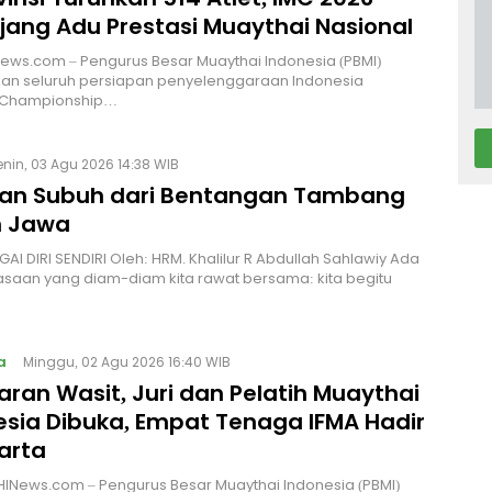
Ajang Adu Prestasi Muaythai Nasional
News.com – Pengurus Besar Muaythai Indonesia (PBMI)
an seluruh persiapan penyelenggaraan Indonesia
 Championship…
enin, 03 Agu 2026 14:38 WIB
an Subuh dari Bentangan Tambang
 Jawa
I DIRI SENDIRI Oleh: HRM. Khalilur R Abdullah Sahlawiy Ada
asaan yang diam-diam kita rawat bersama: kita begitu
a
Minggu, 02 Agu 2026 16:40 WIB
ran Wasit, Juri dan Pelatih Muaythai
esia Dibuka, Empat Tenaga IFMA Hadir
arta
INews.com – Pengurus Besar Muaythai Indonesia (PBMI)