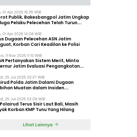
, 01 Apr 2026 16:35 WIB
orot Publik, Bakesbangpol Jatim Ungkap
duga Pelaku Pelecehan Telah Turun
gkat
, 01 Apr 2026 14:08 WIB
us Dugaan Pelecehan ASN Jatim
uat, Korban Cari Keadilan ke Polisi
a, 11 Nov 2025 11:10 WIB
AN Pertanyakan Sistem Merit, Minta
ernur Jatim Evaluasi Pengangkatan
dispora Jatim
t, 25 Jul 2025 03:37 WIB
airud Polda Jatim Dalami Dugaan
ebihan Muatan dalam Insiden
ggelamnya KMP Tunu Pratama Jaya
t, 25 Jul 2025 02:08 WIB
Polairud Terus Sisir Laut Bali, Masih
yak Korban KMP Tunu Yang Hilang
Lihat Lainnya