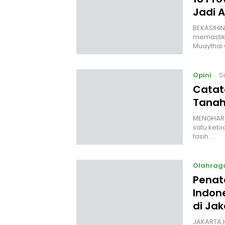
Jadi 
‎BEKASIHI
memastik
Muaythai
Opini
S
Catat
Tanah
MENGHARGA
satu kebi
fasih…
Olahrag
Penata
Indon
di Jak
JAKARTA,H