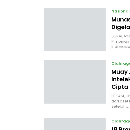
Nasional
Munas
Digela
SURABAYA,
Pimpinan 
Indonesia
Olahrag
Muay 
Intele
Cipta
BEKASI,HI
dari aset 
setelah…
Olahrag
18 Pro