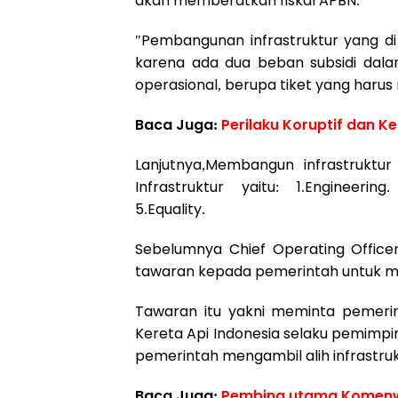
akan memberatkan fiskal APBN.
"Pembangunan infrastruktur yang di 
karena ada dua beban subsidi dalam 
operasional, berupa tiket yang harus 
Baca Juga:
Perilaku Koruptif dan K
Lanjutnya,Membangun infrastrukt
Infrastruktur yaitu: 1.Engineerin
5.Equality.
Sebelumnya Chief Operating Offic
tawaran kepada pemerintah untuk m
Tawaran itu yakni meminta pemer
Kereta Api Indonesia selaku pemimpi
pemerintah mengambil alih infrastruk
Baca Juga:
Pembina utama Komenwa