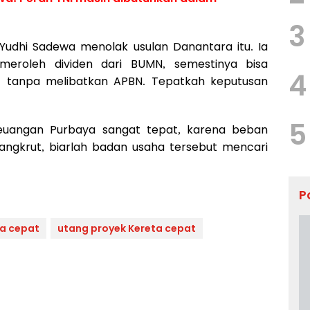
3
udhi Sadewa menolak usulan Danantara itu. Ia
eroleh dividen dari BUMN, semestinya bisa
4
 tanpa melibatkan APBN. Tepatkah keputusan
5
euangan Purbaya sangat tepat, karena beban
ngkrut, biarlah badan usaha tersebut mencari
P
ta cepat
utang proyek Kereta cepat