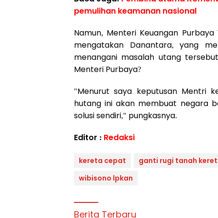
pemulihan keamanan nasional
Namun, Menteri Keuangan Purbaya Y
mengatakan Danantara, yang mem
menangani masalah utang tersebut
Menteri Purbaya?
"Menurut saya keputusan Mentri k
hutang ini akan membuat negara ba
solusi sendiri," pungkasnya.
Editor :
Redaksi
kereta cepat
ganti rugi tanah kere
wibisono lpkan
Berita Terbaru