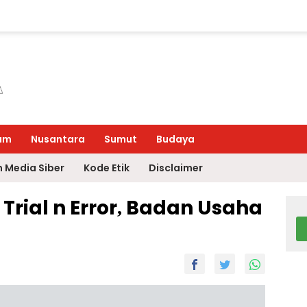
um
Nusantara
Sumut
Budaya
 Media Siber
Kode Etik
Disclaimer
Trial n Error, Badan Usaha
g