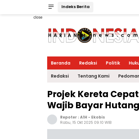
Indeks Berita
close
Beranda
Redaksi
Politik
Huk
Redaksi
Tentang Kami
Pedoman
Projek Kereta Cepat 
Wajib Bayar Hutan
Repoter :
A1H
-
Ekobis
Rabu, 15 Okt 2025 09:10 WIB