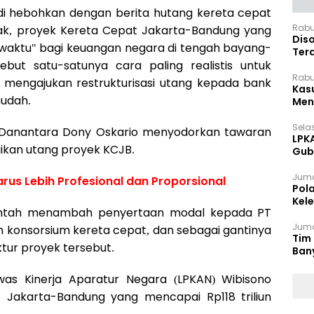
di hebohkan dengan berita hutang kereta cepat
Rabu
, proyek Kereta Cepat Jakarta-Bandung yang
Dis
 waktu" bagi keuangan negara di tengah bayang-
Ter
ebut satu-satunya cara paling realistis untuk
Pan
Rabu
 mengajukan restrukturisasi utang kepada bank
Kas
mudah.
Meng
Selas
 Danantara Dony Oskario menyodorkan tawaran
LPK
ikan utang proyek KCJB.
Gub
Sek
Juma
rus Lebih Profesional dan Proporsional
Pol
Kel
intah menambah penyertaan modal kepada PT
Ten
Juma
n konsorsium kereta cepat, dan sebagai gantinya
Tim 
tur proyek tersebut.
Ban
s Kinerja Aparatur Negara (LPKAN) Wibisono
 Jakarta-Bandung yang mencapai Rp118 triliun