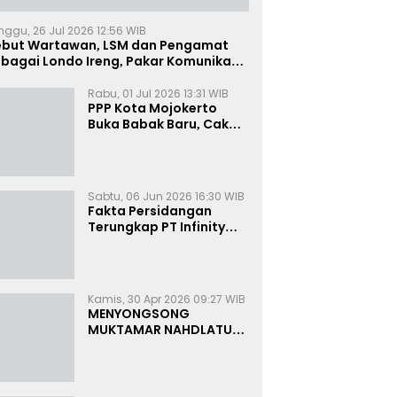
nggu, 26 Jul 2026 12:56 WIB
ebut Wartawan, LSM dan Pengamat
bagai Londo Ireng, Pakar Komunikasi:
uruk Rupa Cermin Dibelah
Rabu, 01 Jul 2026 13:31 WIB
PPP Kota Mojokerto
Buka Babak Baru, Cak
Rizky Canangkan Politik
Modern dan Inklusif
Sabtu, 06 Jun 2026 16:30 WIB
Fakta Persidangan
Terungkap PT Infinity
Setor Rutin ke Oknum
Bea Cukai, Analis: KPK
Terjebak Tunnel Vision
Kamis, 30 Apr 2026 09:27 WIB
MENYONGSONG
MUKTAMAR NAHDLATUL
ULAMA KE-35:
MEMBINCANG PELUANG,
MENGHITUNG SUARA