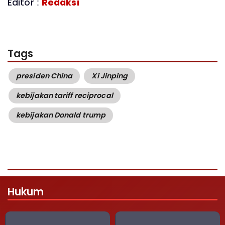
Editor :
Redaksi
Tags
presiden China
Xi Jinping
kebijakan tariff reciprocal
kebijakan Donald trump
Hukum