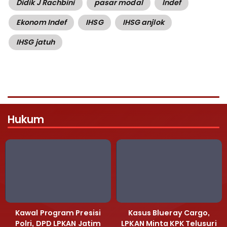
Didik J Rachbini
pasar modal
Indef
Ekonom Indef
IHSG
IHSG anjlok
IHSG jatuh
Hukum
Kawal Program Presisi
Kasus Blueray Cargo,
Polri, DPD LPKAN Jatim
LPKAN Minta KPK Telusuri