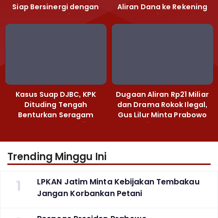
Siap Bersinergi dengan
Aliran Dana ke Rekening
Polda Jatim
Heri Black
Kasus Suap DJBC, KPK
Dugaan Aliran Rp21 Miliar
Dituding Tengah
dan Drama Rokok Ilegal,
Benturkan Seragam
Gus Lilur Minta Prabowo
Cokelat dengan Hijau
Bertindak Tegas
Trending Minggu Ini
1
LPKAN Jatim Minta Kebijakan Tembakau
Jangan Korbankan Petani