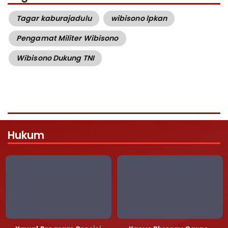
Tagar kaburajadulu
wibisono lpkan
Pengamat Militer Wibisono
Wibisono Dukung TNI
Hukum