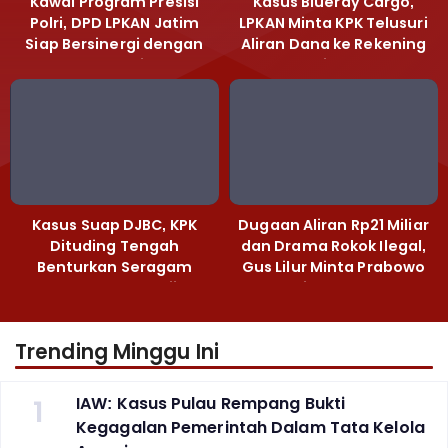
Kawal Program Presisi
Kasus Blueray Cargo,
Polri, DPD LPKAN Jatim
LPKAN Minta KPK Telusuri
Siap Bersinergi dengan
Aliran Dana ke Rekening
Polda Jatim
Heri Black
Kasus Suap DJBC, KPK
Dugaan Aliran Rp21 Miliar
Dituding Tengah
dan Drama Rokok Ilegal,
Benturkan Seragam
Gus Lilur Minta Prabowo
Cokelat dengan Hijau
Bertindak Tegas
Trending Minggu Ini
1
IAW: Kasus Pulau Rempang Bukti
Kegagalan Pemerintah Dalam Tata Kelola