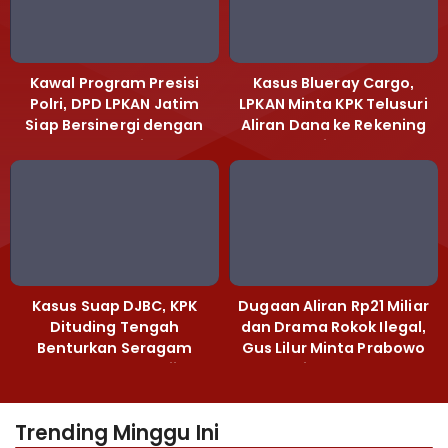
Kawal Program Presisi
Kasus Blueray Cargo,
Polri, DPD LPKAN Jatim
LPKAN Minta KPK Telusuri
Siap Bersinergi dengan
Aliran Dana ke Rekening
Polda Jatim
Heri Black
Kasus Suap DJBC, KPK
Dugaan Aliran Rp21 Miliar
Dituding Tengah
dan Drama Rokok Ilegal,
Benturkan Seragam
Gus Lilur Minta Prabowo
Cokelat dengan Hijau
Bertindak Tegas
Trending Minggu Ini