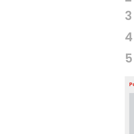
3
4
5
P