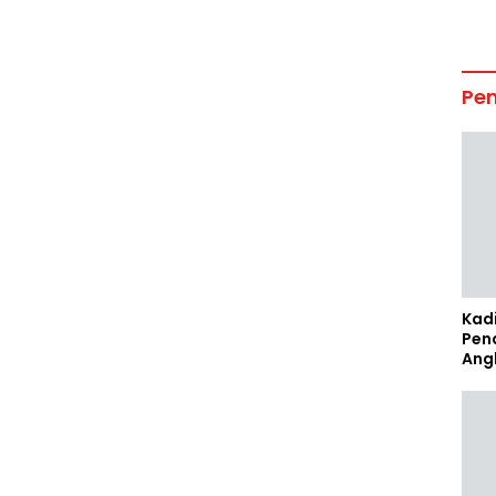
Pe
Kad
Pen
Ang