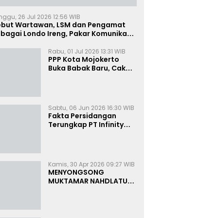
nggu, 26 Jul 2026 12:56 WIB
ebut Wartawan, LSM dan Pengamat
bagai Londo Ireng, Pakar Komunikasi:
uruk Rupa Cermin Dibelah
Rabu, 01 Jul 2026 13:31 WIB
PPP Kota Mojokerto
Buka Babak Baru, Cak
Rizky Canangkan Politik
Modern dan Inklusif
Sabtu, 06 Jun 2026 16:30 WIB
Fakta Persidangan
Terungkap PT Infinity
Setor Rutin ke Oknum
Bea Cukai, Analis: KPK
Terjebak Tunnel Vision
Kamis, 30 Apr 2026 09:27 WIB
MENYONGSONG
MUKTAMAR NAHDLATUL
ULAMA KE-35:
MEMBINCANG PELUANG,
MENGHITUNG SUARA