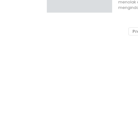
menolak a
mengind
Pr