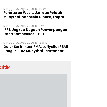
Minggu, 02 Agu 2026 16:40 WIB
Penataran Wasit, Juri dan Pelatih
Muaythai Indonesia Dibuka, Empat
Tenaga IFMA Hadir di Jakarta
Minggu, 02 Agu 2026 16:11 WIB
IPPS Ungkap Dugaan Penyimpangan
Dana Kompensasi TPST
Banatargebang
Minggu, 02 Agu 2026 16:12 WIB
Gelar Sertifikasi IFMA, LaNyalla: PBMI
Bangun SDM Muaythai Berstandar
Dunia
olitik