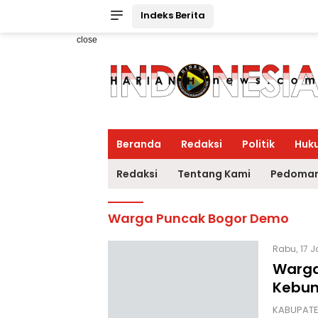
Indeks Berita
close
Beranda
Redaksi
Politik
Huk
Redaksi
Tentang Kami
Pedoman
Warga Puncak Bogor Demo
Rabu, 17 J
Warga
Kebun
KABUPATE