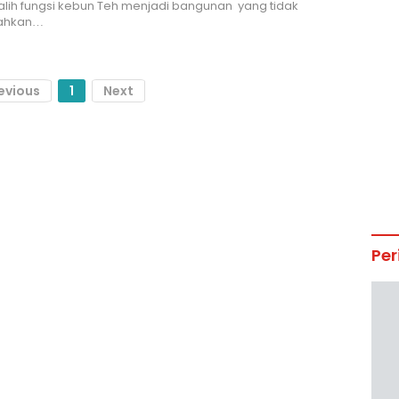
lih fungsi kebun Teh menjadi bangunan yang tidak
ahkan…
evious
1
Next
Per