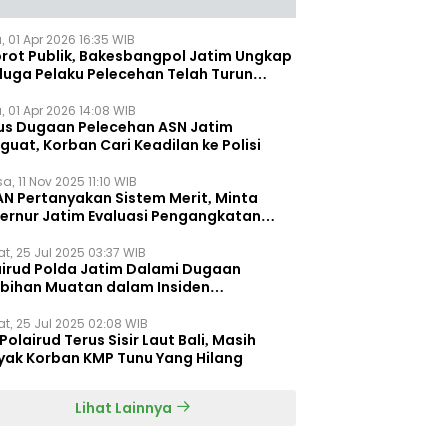
, 01 Apr 2026 16:35 WIB
orot Publik, Bakesbangpol Jatim Ungkap
duga Pelaku Pelecehan Telah Turun
gkat
, 01 Apr 2026 14:08 WIB
us Dugaan Pelecehan ASN Jatim
uat, Korban Cari Keadilan ke Polisi
a, 11 Nov 2025 11:10 WIB
AN Pertanyakan Sistem Merit, Minta
ernur Jatim Evaluasi Pengangkatan
dispora Jatim
t, 25 Jul 2025 03:37 WIB
airud Polda Jatim Dalami Dugaan
ebihan Muatan dalam Insiden
ggelamnya KMP Tunu Pratama Jaya
t, 25 Jul 2025 02:08 WIB
Polairud Terus Sisir Laut Bali, Masih
yak Korban KMP Tunu Yang Hilang
Lihat Lainnya