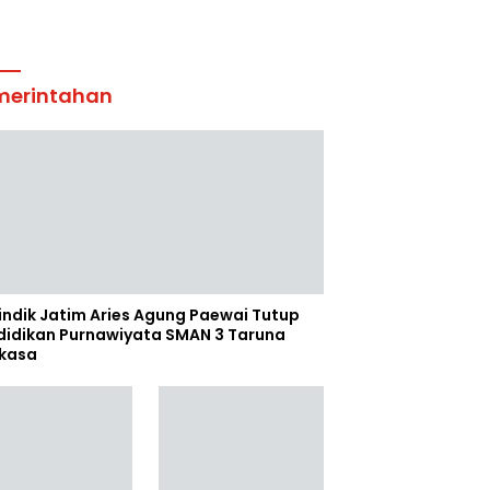
merintahan
indik Jatim Aries Agung Paewai Tutup
didikan Purnawiyata SMAN 3 Taruna
kasa