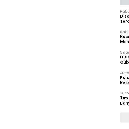
Rabu
Dis
Ter
Pan
Rabu
Kas
Meng
Selas
LPK
Gub
Sek
Juma
Pol
Kel
Ten
Juma
Tim 
Ban