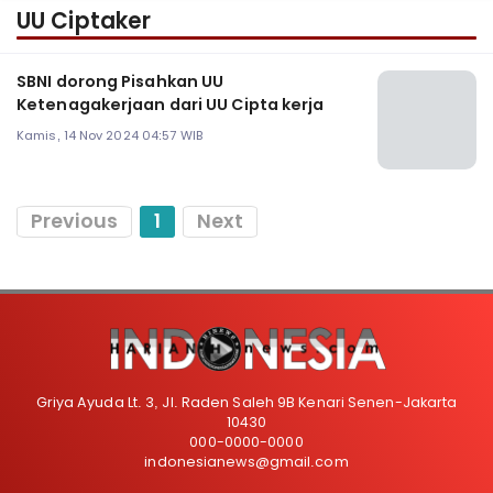
UU Ciptaker
SBNI dorong Pisahkan UU
Ketenagakerjaan dari UU Cipta kerja
Kamis, 14 Nov 2024 04:57 WIB
Previous
1
Next
Griya Ayuda Lt. 3, Jl. Raden Saleh 9B Kenari Senen-Jakarta
10430
000-0000-0000
indonesianews@gmail.com