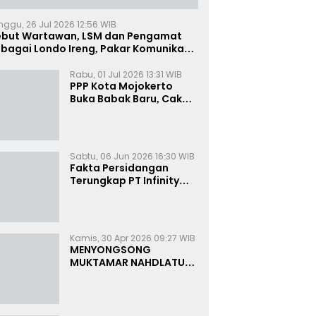
nggu, 26 Jul 2026 12:56 WIB
ebut Wartawan, LSM dan Pengamat
bagai Londo Ireng, Pakar Komunikasi:
uruk Rupa Cermin Dibelah
Rabu, 01 Jul 2026 13:31 WIB
PPP Kota Mojokerto
Buka Babak Baru, Cak
Rizky Canangkan Politik
Modern dan Inklusif
Sabtu, 06 Jun 2026 16:30 WIB
Fakta Persidangan
Terungkap PT Infinity
Setor Rutin ke Oknum
Bea Cukai, Analis: KPK
Terjebak Tunnel Vision
Kamis, 30 Apr 2026 09:27 WIB
MENYONGSONG
MUKTAMAR NAHDLATUL
ULAMA KE-35:
MEMBINCANG PELUANG,
MENGHITUNG SUARA