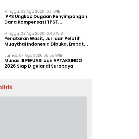
Minggu, 02 Agu 2026 16:11 WIB
IPPS Ungkap Dugaan Penyimpangan
Dana Kompensasi TPST
Banatargebang
Minggu, 02 Agu 2026 16:40 WIB
Penataran Wasit, Juri dan Pelatih
Muaythai Indonesia Dibuka, Empat
Tenaga IFMA Hadir di Jakarta
Jumat, 07 Agu 2026 05:55 WIB
Munas III PERJASI dan APTAKSINDO
2026 Siap Digelar di Surabaya
olitik