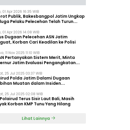
, 01 Apr 2026 16:35 WIB
orot Publik, Bakesbangpol Jatim Ungkap
duga Pelaku Pelecehan Telah Turun
gkat
, 01 Apr 2026 14:08 WIB
us Dugaan Pelecehan ASN Jatim
uat, Korban Cari Keadilan ke Polisi
a, 11 Nov 2025 11:10 WIB
AN Pertanyakan Sistem Merit, Minta
ernur Jatim Evaluasi Pengangkatan
dispora Jatim
t, 25 Jul 2025 03:37 WIB
airud Polda Jatim Dalami Dugaan
ebihan Muatan dalam Insiden
ggelamnya KMP Tunu Pratama Jaya
t, 25 Jul 2025 02:08 WIB
Polairud Terus Sisir Laut Bali, Masih
yak Korban KMP Tunu Yang Hilang
Lihat Lainnya