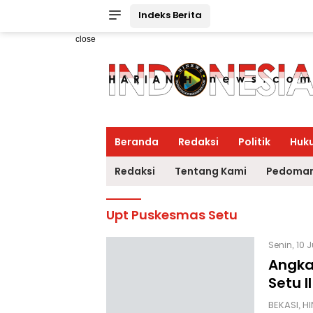
Indeks Berita
close
Beranda
Redaksi
Politik
Huk
Redaksi
Tentang Kami
Pedoman
Upt Puskesmas Setu
Senin, 10 
Angka
Setu I
BEKASI, H