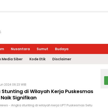
um
Nusantara
Sumut
Budaya
 Media Siber
Kode Etik
Disclaimer
Jun 2024 06:23 WIB
 Stunting di Wilayah Kerja Puskesmas
I Naik Signifikan
INews – Angka stunting di wilayah kerja UPT Puskesmas Setu