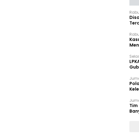
Rabu
Dis
Ter
Pan
Rabu
Kas
Meng
Selas
LPK
Gub
Sek
Juma
Pol
Kel
Ten
Juma
Tim 
Ban