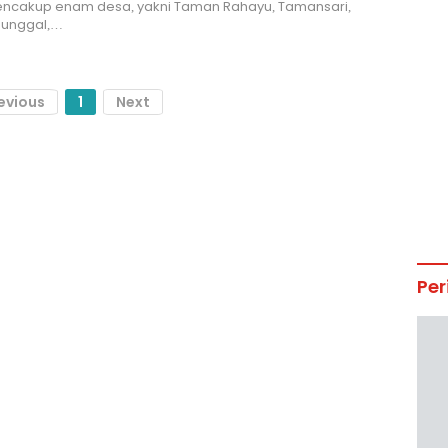
mencakup enam desa, yakni Taman Rahayu, Tamansari,
unggal,…
evious
1
Next
Per