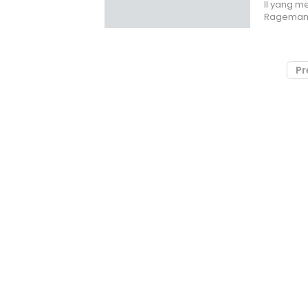
II yang 
Rageman
Pr