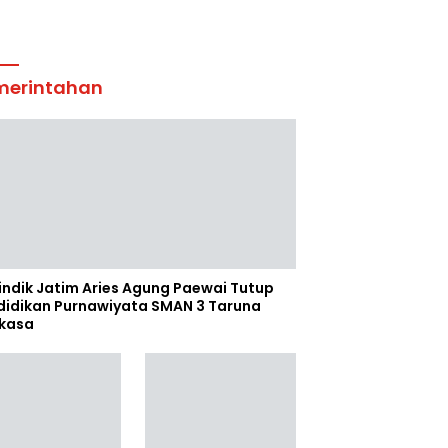
merintahan
indik Jatim Aries Agung Paewai Tutup
didikan Purnawiyata SMAN 3 Taruna
kasa