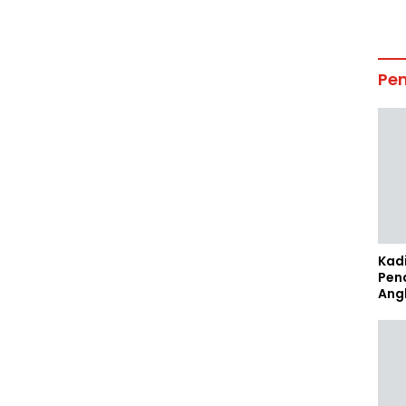
Pe
Kad
Pen
Ang