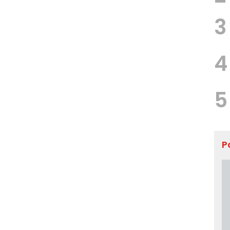
3
4
5
P