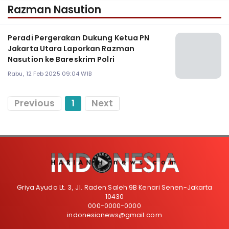
Razman Nasution
Peradi Pergerakan Dukung Ketua PN
Jakarta Utara Laporkan Razman
Nasution ke Bareskrim Polri
Rabu, 12 Feb 2025 09:04 WIB
Previous
1
Next
Griya Ayuda Lt. 3, Jl. Raden Saleh 9B Kenari Senen-Jakarta
10430
000-0000-0000
indonesianews@gmail.com