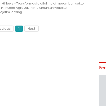
 HINews – Transformasi digital mulai merambah sektor
s. PT Puspa Agro Jatim meluncurkan website
ojatim.id yang…
evious
1
Next
Per