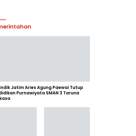
merintahan
indik Jatim Aries Agung Paewai Tutup
didikan Purnawiyata SMAN 3 Taruna
kasa