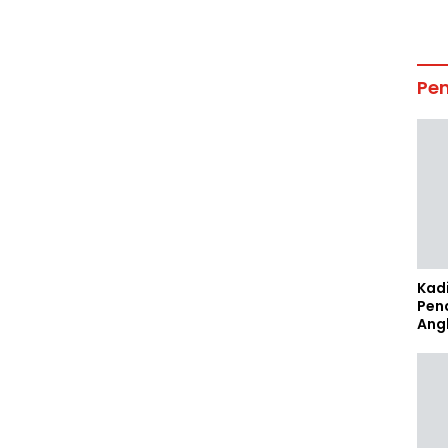
Pe
Kad
Pen
Ang