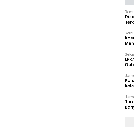
Rabu
Dis
Ter
Pan
Rabu
Kas
Meng
Selas
LPK
Gub
Sek
Juma
Pol
Kel
Ten
Juma
Tim 
Ban