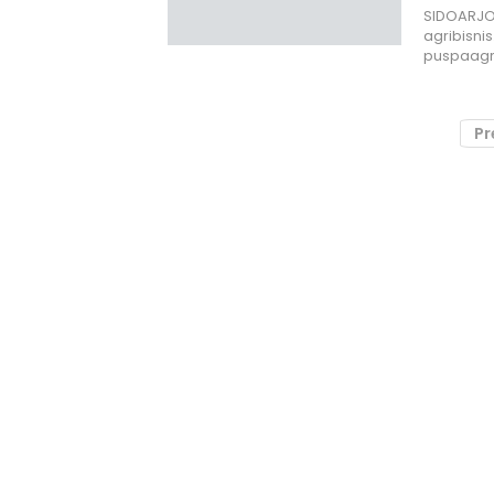
SIDOARJO,
agribisni
puspaagr
Pr