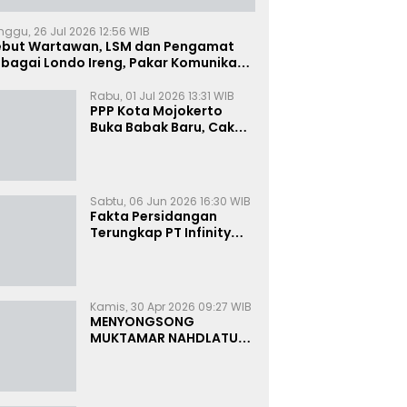
nggu, 26 Jul 2026 12:56 WIB
ebut Wartawan, LSM dan Pengamat
bagai Londo Ireng, Pakar Komunikasi:
uruk Rupa Cermin Dibelah
Rabu, 01 Jul 2026 13:31 WIB
PPP Kota Mojokerto
Buka Babak Baru, Cak
Rizky Canangkan Politik
Modern dan Inklusif
Sabtu, 06 Jun 2026 16:30 WIB
Fakta Persidangan
Terungkap PT Infinity
Setor Rutin ke Oknum
Bea Cukai, Analis: KPK
Terjebak Tunnel Vision
Kamis, 30 Apr 2026 09:27 WIB
MENYONGSONG
MUKTAMAR NAHDLATUL
ULAMA KE-35:
MEMBINCANG PELUANG,
MENGHITUNG SUARA