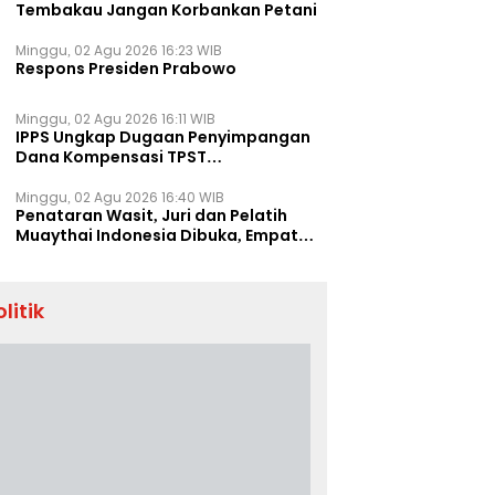
Tembakau Jangan Korbankan Petani
Minggu, 02 Agu 2026 16:23 WIB
Respons Presiden Prabowo
Minggu, 02 Agu 2026 16:11 WIB
IPPS Ungkap Dugaan Penyimpangan
Dana Kompensasi TPST
Banatargebang
Minggu, 02 Agu 2026 16:40 WIB
Penataran Wasit, Juri dan Pelatih
Muaythai Indonesia Dibuka, Empat
Tenaga IFMA Hadir di Jakarta
olitik