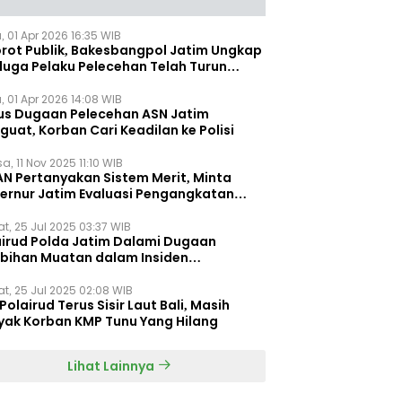
, 01 Apr 2026 16:35 WIB
orot Publik, Bakesbangpol Jatim Ungkap
duga Pelaku Pelecehan Telah Turun
gkat
, 01 Apr 2026 14:08 WIB
us Dugaan Pelecehan ASN Jatim
uat, Korban Cari Keadilan ke Polisi
a, 11 Nov 2025 11:10 WIB
AN Pertanyakan Sistem Merit, Minta
ernur Jatim Evaluasi Pengangkatan
dispora Jatim
t, 25 Jul 2025 03:37 WIB
airud Polda Jatim Dalami Dugaan
ebihan Muatan dalam Insiden
ggelamnya KMP Tunu Pratama Jaya
t, 25 Jul 2025 02:08 WIB
Polairud Terus Sisir Laut Bali, Masih
yak Korban KMP Tunu Yang Hilang
Lihat Lainnya