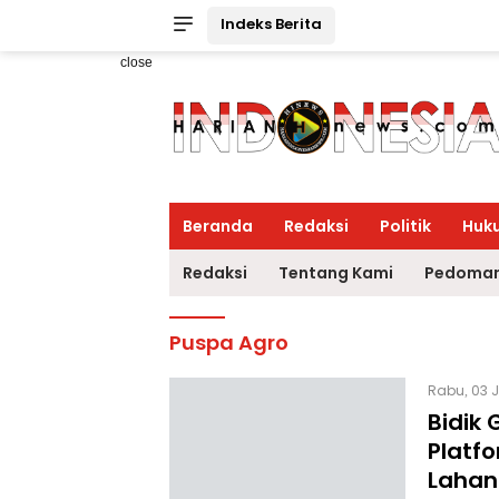
Indeks Berita
close
Beranda
Redaksi
Politik
Huk
Redaksi
Tentang Kami
Pedoman
Puspa Agro
Rabu, 03 J
Bidik 
Platf
Lahan