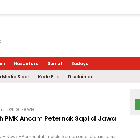
um
Nusantara
Sumut
Budaya
 Media Siber
Kode Etik
Disclaimer
Jan 2025 06:38 WIB
 PMK Ancam Peternak Sapi di Jawa
 HINews - Pemerintah melalui kementerian atau instansi