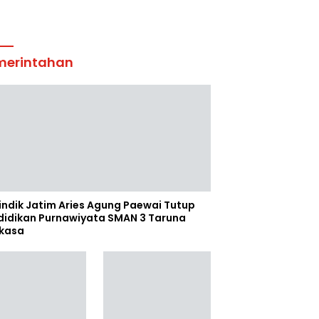
merintahan
indik Jatim Aries Agung Paewai Tutup
didikan Purnawiyata SMAN 3 Taruna
kasa