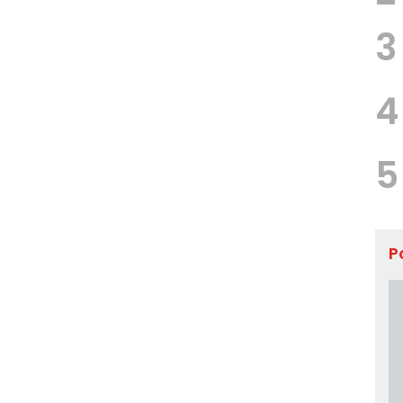
3
4
5
P