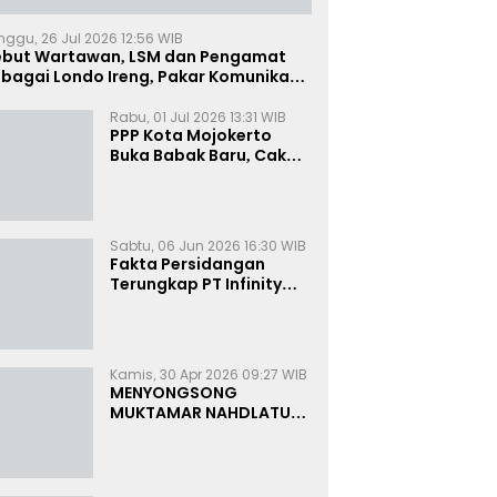
nggu, 26 Jul 2026 12:56 WIB
ebut Wartawan, LSM dan Pengamat
bagai Londo Ireng, Pakar Komunikasi:
uruk Rupa Cermin Dibelah
Rabu, 01 Jul 2026 13:31 WIB
PPP Kota Mojokerto
Buka Babak Baru, Cak
Rizky Canangkan Politik
Modern dan Inklusif
Sabtu, 06 Jun 2026 16:30 WIB
Fakta Persidangan
Terungkap PT Infinity
Setor Rutin ke Oknum
Bea Cukai, Analis: KPK
Terjebak Tunnel Vision
Kamis, 30 Apr 2026 09:27 WIB
MENYONGSONG
MUKTAMAR NAHDLATUL
ULAMA KE-35:
MEMBINCANG PELUANG,
MENGHITUNG SUARA