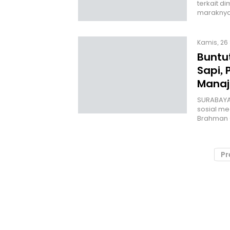
terkait di
marakny
Kamis, 26
Buntu
Sapi,
Manaj
SURABAYA,
sosial me
Brahman 
Pr