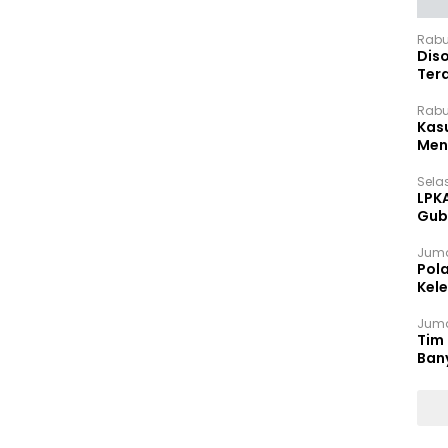
Rabu
Dis
Ter
Pan
Rabu
Kas
Meng
Selas
LPK
Gub
Sek
Juma
Pol
Kel
Ten
Juma
Tim 
Ban