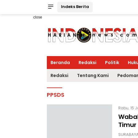
Indeks Berita
close
Beranda
Redaksi
Politik
Huk
Redaksi
Tentang Kami
Pedoman
PPSDS
Rabu, 15 
Wabah
Timur
SURABAYA,