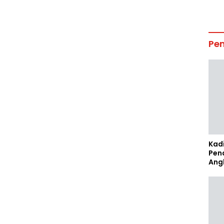
Pe
Kad
Pen
Ang