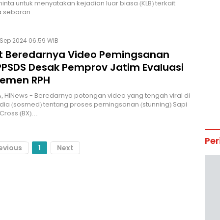
minta untuk menyatakan kejadian luar biasa (KLB) terkait
a sebaran…
 Sep 2024 06:59 WIB
t Beredarnya Video Pemingsanan
 PPSDS Desak Pemprov Jatim Evaluasi
emen RPH
 HINews - Beredarnya potongan video yang tengah viral di
dia (sosmed) tentang proses pemingsanan (stunning) Sapi
Cross (BX)…
Per
evious
1
Next