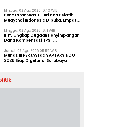
Minggu, 02 Agu 2026 16:40 WIB
Penataran Wasit, Juri dan Pelatih
Muaythai Indonesia Dibuka, Empat
Tenaga IFMA Hadir di Jakarta
Minggu, 02 Agu 2026 16:11 WIB
IPPS Ungkap Dugaan Penyimpangan
Dana Kompensasi TPST
Banatargebang
Jumat, 07 Agu 2026 05:55 WIB
Munas III PERJASI dan APTAKSINDO
2026 Siap Digelar di Surabaya
olitik