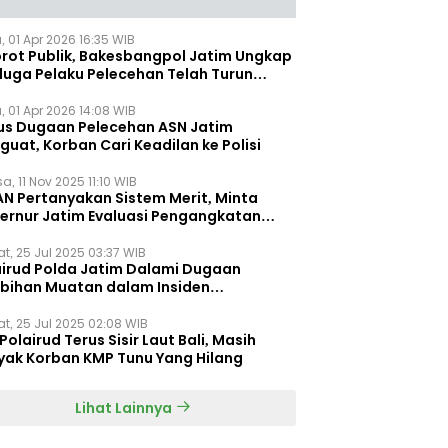
, 01 Apr 2026 16:35 WIB
orot Publik, Bakesbangpol Jatim Ungkap
duga Pelaku Pelecehan Telah Turun
gkat
, 01 Apr 2026 14:08 WIB
us Dugaan Pelecehan ASN Jatim
uat, Korban Cari Keadilan ke Polisi
a, 11 Nov 2025 11:10 WIB
AN Pertanyakan Sistem Merit, Minta
ernur Jatim Evaluasi Pengangkatan
dispora Jatim
t, 25 Jul 2025 03:37 WIB
airud Polda Jatim Dalami Dugaan
ebihan Muatan dalam Insiden
ggelamnya KMP Tunu Pratama Jaya
t, 25 Jul 2025 02:08 WIB
Polairud Terus Sisir Laut Bali, Masih
yak Korban KMP Tunu Yang Hilang
Lihat Lainnya