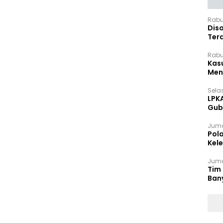
Rabu
Dis
Ter
Pan
Rabu
Kas
Meng
Selas
LPK
Gub
Sek
Juma
Pol
Kel
Ten
Juma
Tim 
Ban