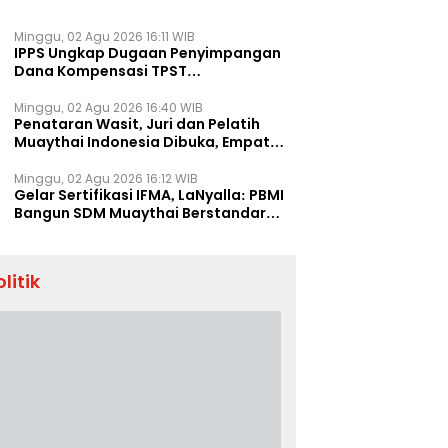
Minggu, 02 Agu 2026 16:11 WIB
IPPS Ungkap Dugaan Penyimpangan
Dana Kompensasi TPST
Banatargebang
Minggu, 02 Agu 2026 16:40 WIB
Penataran Wasit, Juri dan Pelatih
Muaythai Indonesia Dibuka, Empat
Tenaga IFMA Hadir di Jakarta
Minggu, 02 Agu 2026 16:12 WIB
Gelar Sertifikasi IFMA, LaNyalla: PBMI
Bangun SDM Muaythai Berstandar
Dunia
olitik