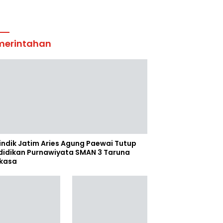
merintahan
indik Jatim Aries Agung Paewai Tutup
didikan Purnawiyata SMAN 3 Taruna
kasa