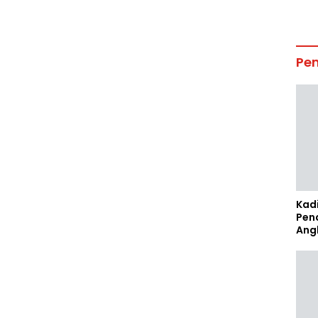
Pe
Kad
Pen
Ang