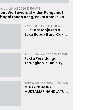
nggu, 26 Jul 2026 12:56 WIB
ebut Wartawan, LSM dan Pengamat
bagai Londo Ireng, Pakar Komunikasi:
uruk Rupa Cermin Dibelah
Rabu, 01 Jul 2026 13:31 WIB
PPP Kota Mojokerto
Buka Babak Baru, Cak
Rizky Canangkan Politik
Modern dan Inklusif
Sabtu, 06 Jun 2026 16:30 WIB
Fakta Persidangan
Terungkap PT Infinity
Setor Rutin ke Oknum
Bea Cukai, Analis: KPK
Terjebak Tunnel Vision
Kamis, 30 Apr 2026 09:27 WIB
MENYONGSONG
MUKTAMAR NAHDLATUL
ULAMA KE-35:
MEMBINCANG PELUANG,
MENGHITUNG SUARA