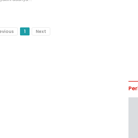
evious
1
Next
Per