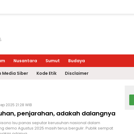
um
Nusantara
Sumut
Budaya
 Media Siber
Kode Etik
Disclaimer
ep 2025 21:28 WIB
uhan, penjarahan, adakah dalangnya
bisono Isu panas seputar kerusuhan nasional dalam
 demo Agustus 2025 masih terus bergulir. Publik sempat
yakini adanya…