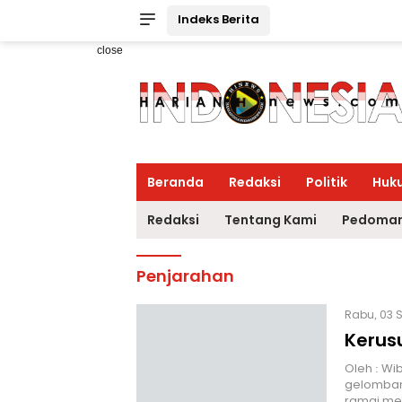
Indeks Berita
close
Beranda
Redaksi
Politik
Huk
Redaksi
Tentang Kami
Pedoman
Penjarahan
Rabu, 03 S
Kerus
Oleh : Wi
gelombang
ramai me