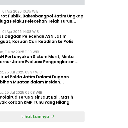
, 01 Apr 2026 16:35 WIB
orot Publik, Bakesbangpol Jatim Ungkap
duga Pelaku Pelecehan Telah Turun
gkat
, 01 Apr 2026 14:08 WIB
us Dugaan Pelecehan ASN Jatim
uat, Korban Cari Keadilan ke Polisi
a, 11 Nov 2025 11:10 WIB
AN Pertanyakan Sistem Merit, Minta
ernur Jatim Evaluasi Pengangkatan
dispora Jatim
t, 25 Jul 2025 03:37 WIB
airud Polda Jatim Dalami Dugaan
ebihan Muatan dalam Insiden
ggelamnya KMP Tunu Pratama Jaya
t, 25 Jul 2025 02:08 WIB
Polairud Terus Sisir Laut Bali, Masih
yak Korban KMP Tunu Yang Hilang
Lihat Lainnya