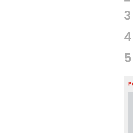
3
4
5
P