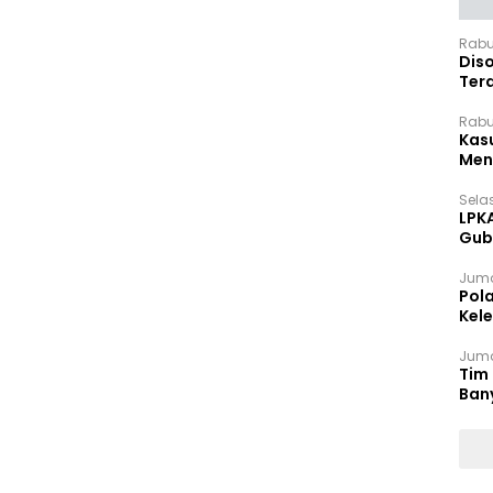
Rabu
Dis
Ter
Pan
Rabu
Kas
Meng
Selas
LPK
Gub
Sek
Juma
Pol
Kel
Ten
Juma
Tim 
Ban