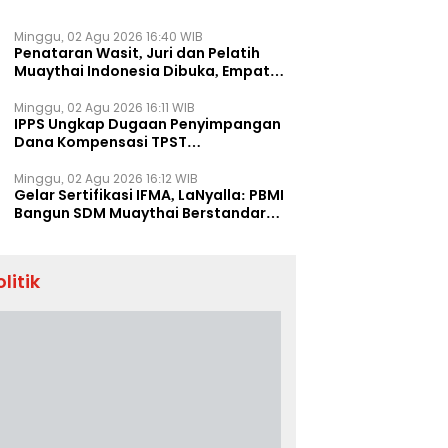
Minggu, 02 Agu 2026 16:40 WIB
Penataran Wasit, Juri dan Pelatih
Muaythai Indonesia Dibuka, Empat
Tenaga IFMA Hadir di Jakarta
Minggu, 02 Agu 2026 16:11 WIB
IPPS Ungkap Dugaan Penyimpangan
Dana Kompensasi TPST
Banatargebang
Minggu, 02 Agu 2026 16:12 WIB
Gelar Sertifikasi IFMA, LaNyalla: PBMI
Bangun SDM Muaythai Berstandar
Dunia
olitik