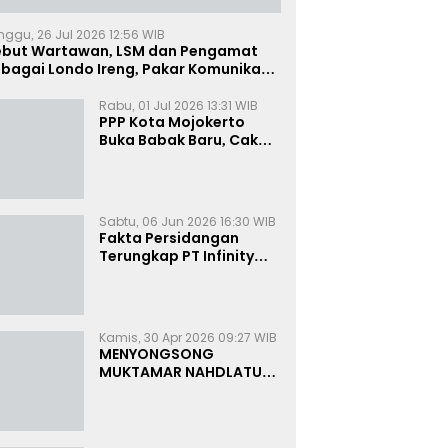
nggu, 26 Jul 2026 12:56 WIB
ebut Wartawan, LSM dan Pengamat
bagai Londo Ireng, Pakar Komunikasi:
uruk Rupa Cermin Dibelah
Rabu, 01 Jul 2026 13:31 WIB
PPP Kota Mojokerto
Buka Babak Baru, Cak
Rizky Canangkan Politik
Modern dan Inklusif
Sabtu, 06 Jun 2026 16:30 WIB
Fakta Persidangan
Terungkap PT Infinity
Setor Rutin ke Oknum
Bea Cukai, Analis: KPK
Terjebak Tunnel Vision
Kamis, 30 Apr 2026 09:27 WIB
MENYONGSONG
MUKTAMAR NAHDLATUL
ULAMA KE-35:
MEMBINCANG PELUANG,
MENGHITUNG SUARA