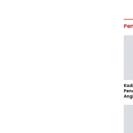
Pe
Kad
Pen
Ang