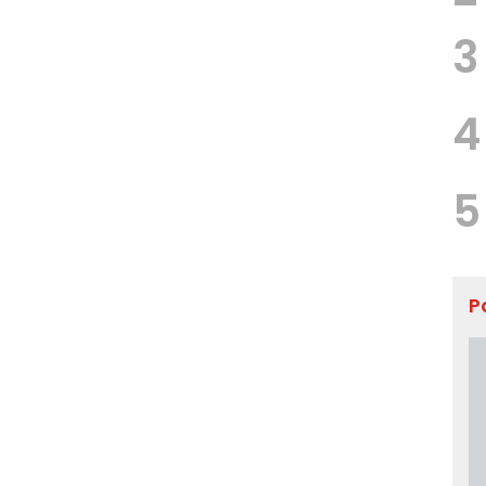
3
4
5
P