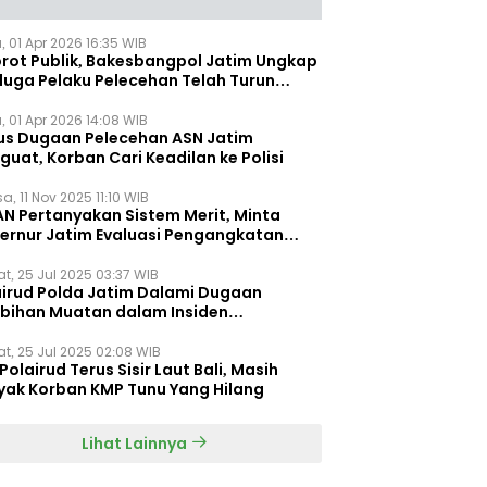
, 01 Apr 2026 16:35 WIB
orot Publik, Bakesbangpol Jatim Ungkap
duga Pelaku Pelecehan Telah Turun
gkat
, 01 Apr 2026 14:08 WIB
us Dugaan Pelecehan ASN Jatim
uat, Korban Cari Keadilan ke Polisi
a, 11 Nov 2025 11:10 WIB
AN Pertanyakan Sistem Merit, Minta
ernur Jatim Evaluasi Pengangkatan
dispora Jatim
t, 25 Jul 2025 03:37 WIB
airud Polda Jatim Dalami Dugaan
ebihan Muatan dalam Insiden
ggelamnya KMP Tunu Pratama Jaya
t, 25 Jul 2025 02:08 WIB
Polairud Terus Sisir Laut Bali, Masih
yak Korban KMP Tunu Yang Hilang
Lihat Lainnya