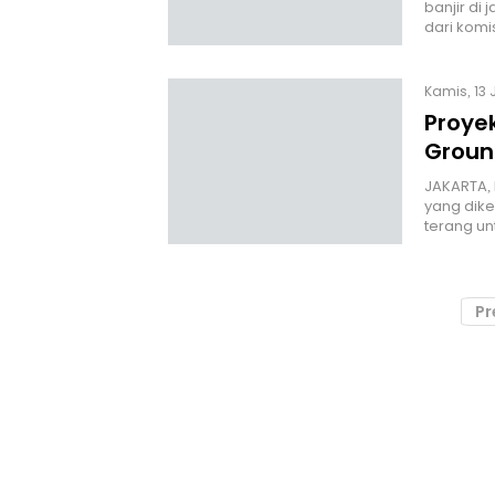
banjir di
dari kom
Kamis, 13 
Proye
Groun
JAKARTA, 
yang dike
terang u
Pr