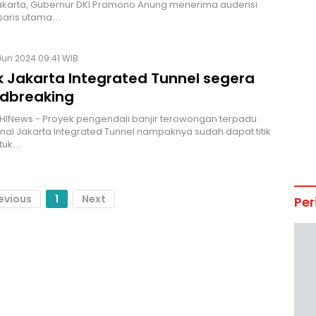
 jakarta, Gubernur DKI Pramono Anung menerima audensi
isaris utama…
Jun 2024 09:41 WIB
k Jakarta Integrated Tunnel segera
dbreaking
HINews - Proyek pengendali banjir terowongan terpadu
nal Jakarta Integrated Tunnel nampaknya sudah dapat titik
ntuk…
evious
1
Next
Per