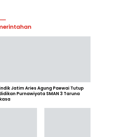
merintahan
indik Jatim Aries Agung Paewai Tutup
didikan Purnawiyata SMAN 3 Taruna
kasa