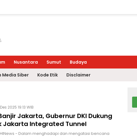
um
Nusantara
Sumut
Budaya
 Media Siber
Kode Etik
Disclaimer
Des 2025 19:13 WIB
Banjir Jakarta, Gubernur DKI Dukung
k Jakarta Integrated Tunnel
 HINews - Dalam menghadapi dan mengatasi bencana