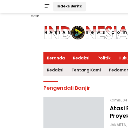
Indeks Berita
close
Beranda
Redaksi
Politik
Huk
Redaksi
Tentang Kami
Pedoman
Pengendali Banjir
Kamis, 04 
Atasi 
Proye
JAKARTA,