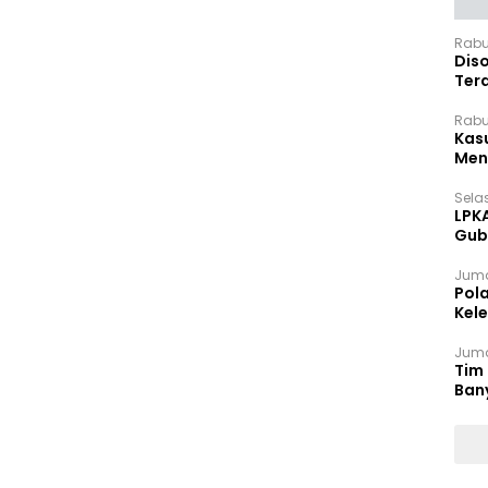
Rabu
Dis
Ter
Pan
Rabu
Kas
Meng
Selas
LPK
Gub
Sek
Juma
Pol
Kel
Ten
Juma
Tim 
Ban