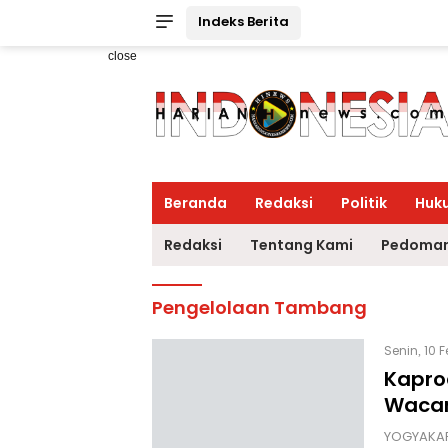
Indeks Berita
close
Beranda
Redaksi
Politik
Huk
Redaksi
Tentang Kami
Pedoman
Pengelolaan Tambang
Senin, 10 
Kaprod
Wacan
YOGYAKAR