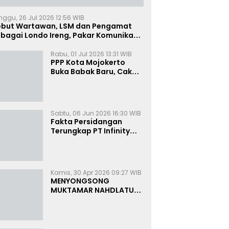
nggu, 26 Jul 2026 12:56 WIB
ebut Wartawan, LSM dan Pengamat
bagai Londo Ireng, Pakar Komunikasi:
uruk Rupa Cermin Dibelah
Rabu, 01 Jul 2026 13:31 WIB
PPP Kota Mojokerto
Buka Babak Baru, Cak
Rizky Canangkan Politik
Modern dan Inklusif
Sabtu, 06 Jun 2026 16:30 WIB
Fakta Persidangan
Terungkap PT Infinity
Setor Rutin ke Oknum
Bea Cukai, Analis: KPK
Terjebak Tunnel Vision
Kamis, 30 Apr 2026 09:27 WIB
MENYONGSONG
MUKTAMAR NAHDLATUL
ULAMA KE-35:
MEMBINCANG PELUANG,
MENGHITUNG SUARA