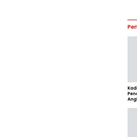
Pe
Kad
Pen
Ang