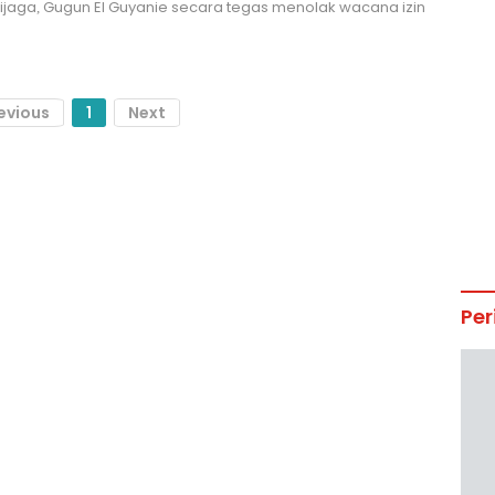
ijaga, Gugun El Guyanie secara tegas menolak wacana izin
evious
1
Next
Per