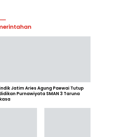
merintahan
indik Jatim Aries Agung Paewai Tutup
didikan Purnawiyata SMAN 3 Taruna
kasa