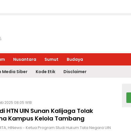
um
Nusantara
Sumut
Budaya
 Media Siber
Kode Etik
Disclaimer
Feb 2025 08:05 WIB
i HTN UIN Sunan Kalijaga Tolak
a Kampus Kelola Tambang
TA, HINews – Ketua Program Studi Hukum Tata Negara UIN