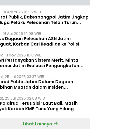
, 01 Apr 2026 16:35 WIB
orot Publik, Bakesbangpol Jatim Ungkap
duga Pelaku Pelecehan Telah Turun
gkat
, 01 Apr 2026 14:08 WIB
us Dugaan Pelecehan ASN Jatim
uat, Korban Cari Keadilan ke Polisi
a, 11 Nov 2025 11:10 WIB
AN Pertanyakan Sistem Merit, Minta
ernur Jatim Evaluasi Pengangkatan
dispora Jatim
t, 25 Jul 2025 03:37 WIB
airud Polda Jatim Dalami Dugaan
ebihan Muatan dalam Insiden
ggelamnya KMP Tunu Pratama Jaya
t, 25 Jul 2025 02:08 WIB
Polairud Terus Sisir Laut Bali, Masih
yak Korban KMP Tunu Yang Hilang
Lihat Lainnya