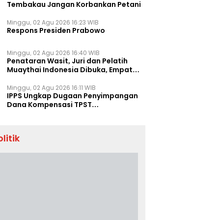
Tembakau Jangan Korbankan Petani
Minggu, 02 Agu 2026 16:23 WIB
Respons Presiden Prabowo
Minggu, 02 Agu 2026 16:40 WIB
Penataran Wasit, Juri dan Pelatih
Muaythai Indonesia Dibuka, Empat
Tenaga IFMA Hadir di Jakarta
Minggu, 02 Agu 2026 16:11 WIB
IPPS Ungkap Dugaan Penyimpangan
Dana Kompensasi TPST
Banatargebang
olitik