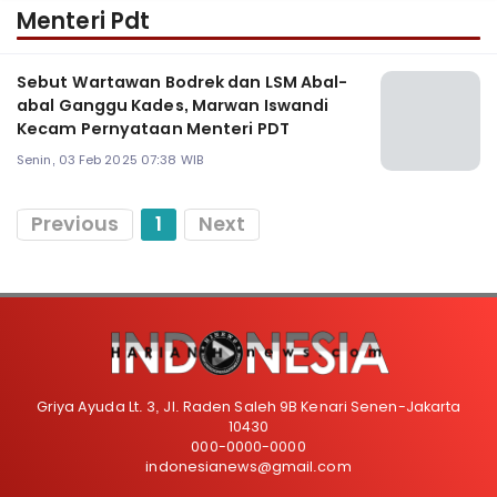
Menteri Pdt
Sebut Wartawan Bodrek dan LSM Abal-
abal Ganggu Kades, Marwan Iswandi
Kecam Pernyataan Menteri PDT
Senin, 03 Feb 2025 07:38 WIB
Previous
1
Next
Griya Ayuda Lt. 3, Jl. Raden Saleh 9B Kenari Senen-Jakarta
10430
000-0000-0000
indonesianews@gmail.com