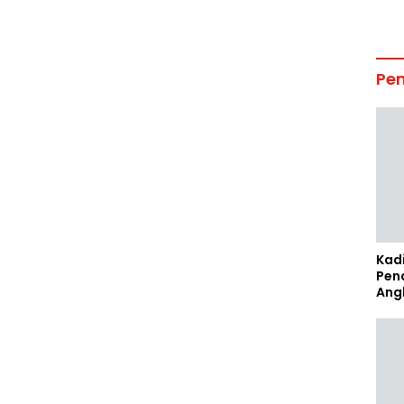
Pe
Kad
Pen
Ang