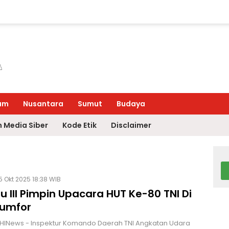
um
Nusantara
Sumut
Budaya
 Media Siber
Kode Etik
Disclaimer
 Okt 2025 18:38 WIB
u III Pimpin Upacara HUT Ke-80 TNI Di
Numfor
 HINews - Inspektur Komando Daerah TNI Angkatan Udara