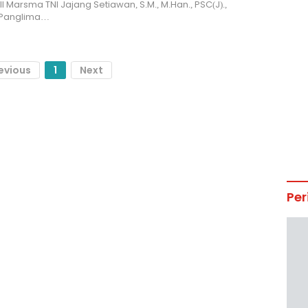
III Marsma TNI Jajang Setiawan, S.M., M.Han., PSC(J).,
 Panglima…
evious
1
Next
Per