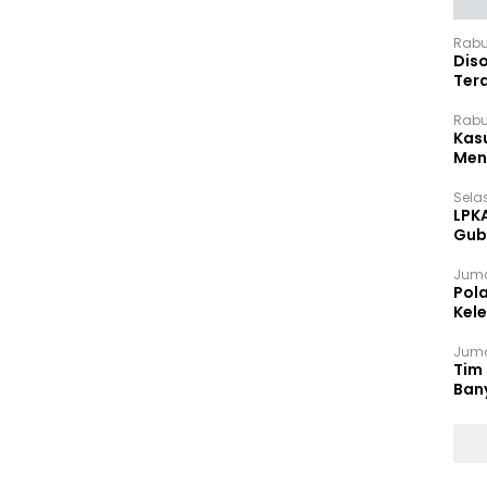
Rabu
Dis
Ter
Pan
Rabu
Kas
Meng
Selas
LPK
Gub
Sek
Juma
Pol
Kel
Ten
Juma
Tim 
Ban