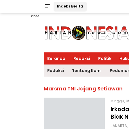
Indeks Berita
close
Beranda
Redaksi
Politik
Huk
Redaksi
Tentang Kami
Pedoman
Marsma TNI Jajang Setiawan
Minggu, 05
Irkoda
Biak 
JAKARTA,