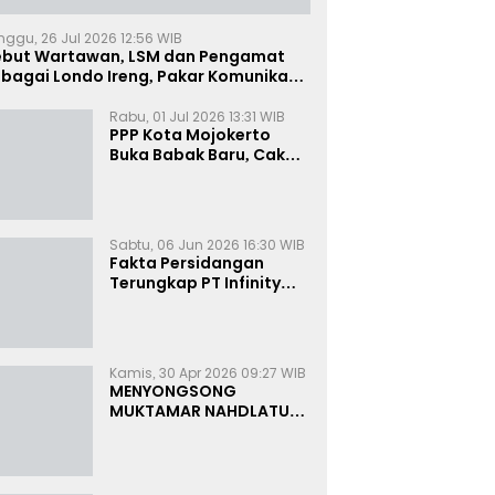
nggu, 26 Jul 2026 12:56 WIB
ebut Wartawan, LSM dan Pengamat
bagai Londo Ireng, Pakar Komunikasi:
uruk Rupa Cermin Dibelah
Rabu, 01 Jul 2026 13:31 WIB
PPP Kota Mojokerto
Buka Babak Baru, Cak
Rizky Canangkan Politik
Modern dan Inklusif
Sabtu, 06 Jun 2026 16:30 WIB
Fakta Persidangan
Terungkap PT Infinity
Setor Rutin ke Oknum
Bea Cukai, Analis: KPK
Terjebak Tunnel Vision
Kamis, 30 Apr 2026 09:27 WIB
MENYONGSONG
MUKTAMAR NAHDLATUL
ULAMA KE-35:
MEMBINCANG PELUANG,
MENGHITUNG SUARA