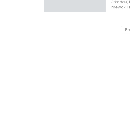
(Irkodau) 
mewakili
Pr