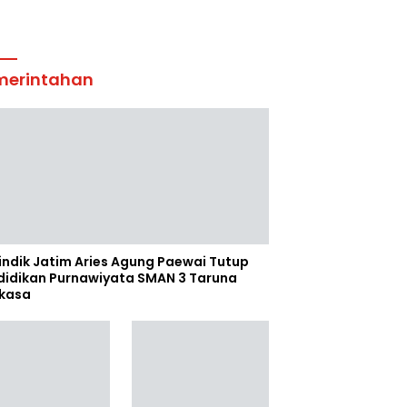
merintahan
indik Jatim Aries Agung Paewai Tutup
didikan Purnawiyata SMAN 3 Taruna
kasa