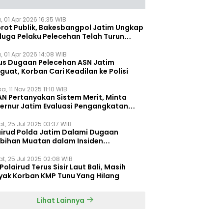
, 01 Apr 2026 16:35 WIB
orot Publik, Bakesbangpol Jatim Ungkap
duga Pelaku Pelecehan Telah Turun
gkat
, 01 Apr 2026 14:08 WIB
us Dugaan Pelecehan ASN Jatim
uat, Korban Cari Keadilan ke Polisi
a, 11 Nov 2025 11:10 WIB
AN Pertanyakan Sistem Merit, Minta
ernur Jatim Evaluasi Pengangkatan
dispora Jatim
t, 25 Jul 2025 03:37 WIB
airud Polda Jatim Dalami Dugaan
ebihan Muatan dalam Insiden
ggelamnya KMP Tunu Pratama Jaya
t, 25 Jul 2025 02:08 WIB
Polairud Terus Sisir Laut Bali, Masih
yak Korban KMP Tunu Yang Hilang
Lihat Lainnya