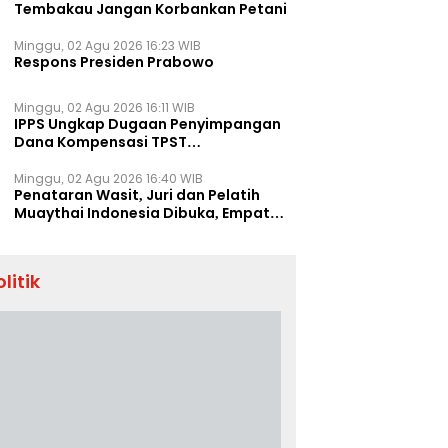
Tembakau Jangan Korbankan Petani
Minggu, 02 Agu 2026 16:23 WIB
Respons Presiden Prabowo
Minggu, 02 Agu 2026 16:11 WIB
IPPS Ungkap Dugaan Penyimpangan
Dana Kompensasi TPST
Banatargebang
Minggu, 02 Agu 2026 16:40 WIB
Penataran Wasit, Juri dan Pelatih
Muaythai Indonesia Dibuka, Empat
Tenaga IFMA Hadir di Jakarta
olitik